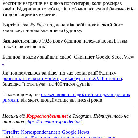
Робітник натрапив на кілька портсигарів, коли розбирав
камін. Відкривши коробки, він побачив всередині близько 60-
ти дорогоцінних каменів.
Вартість скарбу буде поділена між робітником, який його
знайшов, і новим власником будинку.
Зазначається, що з 1928 року будинок належав церкві, і там
проживав священик.
Будинок, в якому знайшли скарб. Скріншот Google Street View
Як повідомлялося раніше, під час реставрації будинку
робітники виявили монети, викарбувані в XVIII столітті
.
Знахідка "потягнула" на 400 тисяч фунтів.
Також відомо, що
стажер виявив рідкісний кинджал древніх
римлян
, вік якого щонайменше дві тисячі років.
Новини від
Корреспондент.net
в Telegram. Підписуйтесь на
наш канал
https://t.me/korrespondentnet
Читайте Korrespondent.net в Google News
ТЕГИ:
клад
,
Франция
,
драгоценности
,
ремонт
,
дом
,