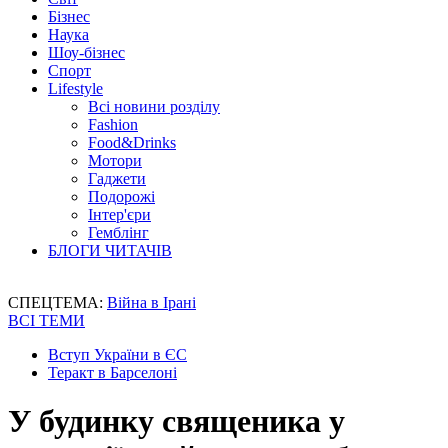
Бізнес
Наука
Шоу-бізнес
Спорт
Lifestyle
Всі новини розділу
Fashion
Food&Drinks
Мотори
Гаджети
Подорожі
Інтер'єри
Гемблінг
БЛОГИ ЧИТАЧІВ
СПЕЦТЕМА:
Війна в Ірані
ВСІ ТЕМИ
Вступ України в ЄС
Теракт в Барселоні
У будинку священика у