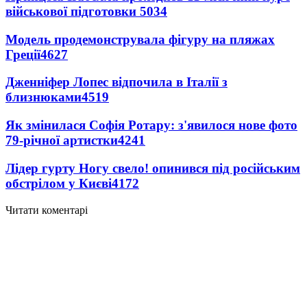
військової підготовки
5034
Модель продемонструвала фігуру на пляжах
Греції
4627
Дженніфер Лопес відпочила в Італії з
близнюками
4519
Як змінилася Софія Ротару: з'явилося нове фото
79-річної артистки
4241
Лідер гурту Ногу свело! опинився під російським
обстрілом у Києві
4172
Читати коментарі