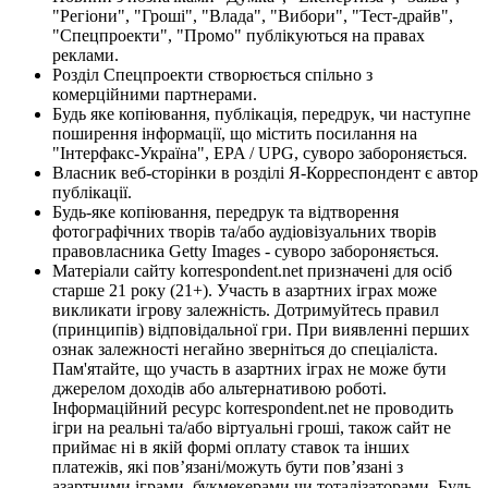
"Регіони", "Гроші", "Влада", "Вибори", "Тест-драйв",
"Спецпроекти", "Промо" публікуються на правах
реклами.
Розділ Спецпроекти створюється спільно з
комерційними партнерами.
Будь яке копіювання, публікація, передрук, чи наступне
поширення інформації, що містить посилання на
"Інтерфакс-Україна", EPA / UPG, суворо забороняється.
Власник веб-сторінки в розділі Я-Корреспондент є автор
публікації.
Будь-яке копіювання, передрук та відтворення
фотографічних творів та/або аудіовізуальних творів
правовласника Getty Images - суворо забороняється.
Матеріали сайту korrespondent.net призначені для осіб
старше 21 року (21+). Участь в азартних іграх може
викликати ігрову залежність. Дотримуйтесь правил
(принципів) відповідальної гри. При виявленні перших
ознак залежності негайно зверніться до спеціаліста.
Пам'ятайте, що участь в азартних іграх не може бути
джерелом доходів або альтернативою роботі.
Інформаційний ресурс korrespondent.net не проводить
ігри на реальні та/або віртуальні гроші, також сайт не
приймає ні в якій формі оплату ставок та інших
платежів, які пов’язані/можуть бути пов’язані з
азартними іграми, букмекерами чи тоталізаторами. Будь-