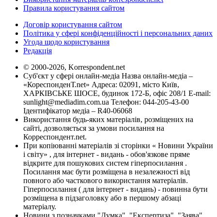
Правила користування сайтом
Договір користування сайтом
Політика у сфері конфіденційності і персональних даних
Угода щодо користування
Редакція
© 2000-2026, Korrespondent.net
Суб'єкт у сфері онлайн-медіа Назва онлайн-медіа –
«КореспонденТ.net» Адреса: 02091, місто Київ,
ХАРКІВСЬКЕ ШОСЕ, будинок 172-Б, офіс 208/1 E-mail:
sunlight@mediadim.com.ua
Телефон: 044-205-43-00
Ідентифікатор медіа – R40-06068
Використання будь-яких матеріалів, розміщених на
сайті, дозволяється за умови посилання на
Корреспондент.net.
При копіюванні матеріалів зі сторінки « Новини України
і світу» , для інтернет - видань - обов'язкове пряме
відкрите для пошукових систем гіперпосилання .
Посилання має бути розміщена в незалежності від
повного або часткового використання матеріалів.
Гіперпосилання ( для інтернет - видань) - повинна бути
розміщена в підзаголовку або в першому абзаці
матеріалу.
Новини з позначками "Думка", "Експертиза", "Заява",