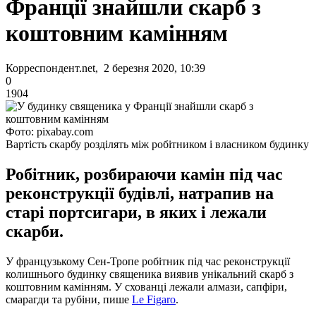
Франції знайшли скарб з
коштовним камінням
Корреспондент.net, 2 березня 2020, 10:39
0
1904
Фото: pixabay.com
Вартість скарбу розділять між робітником і власником будинку
Робітник, розбираючи камін під час
реконструкції будівлі, натрапив на
старі портсигари, в яких і лежали
скарби.
У французькому Сен-Тропе робітник під час реконструкції
колишнього будинку священика виявив унікальний скарб з
коштовним камінням. У схованці лежали алмази, сапфіри,
смарагди та рубіни, пише
Le Figaro
.