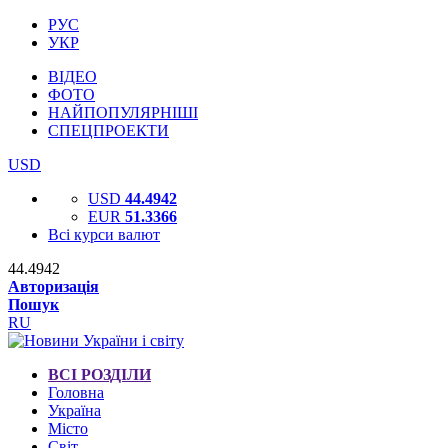
РУС
УКР
ВІДЕО
ФОТО
НАЙПОПУЛЯРНІШІ
СПЕЦПРОЕКТИ
USD
USD
44.4942
EUR
51.3366
Всі курси валют
44.4942
Авторизація
Пошук
RU
ВСІ РОЗДІЛИ
Головна
Україна
Місто
Світ