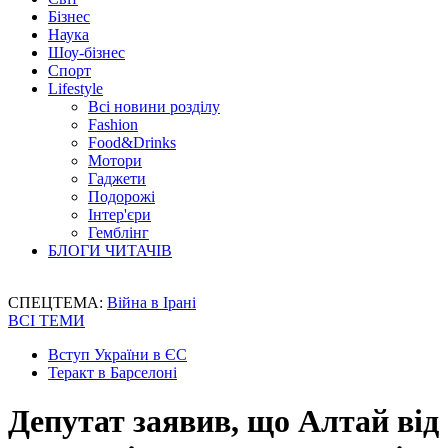
Бізнес
Наука
Шоу-бізнес
Спорт
Lifestyle
Всі новини розділу
Fashion
Food&Drinks
Мотори
Гаджети
Подорожі
Інтер'єри
Гемблінг
БЛОГИ ЧИТАЧІВ
СПЕЦТЕМА:
Війна в Ірані
ВСІ ТЕМИ
Вступ України в ЄС
Теракт в Барселоні
Депутат заявив, що Алтай від