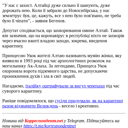
"У нас є захист. Алтайці дуже сильно її шанують, дуже
дорожать нею. Коли її забрали до Новосибірська, у нас
землетрус був, це, кажуть, все з нею було пов'язано, не треба
було її чіпати", - заявив Бегенов.
Депутат сподівається, що захворювання омине Алтай. Також
він зазначив, що на коронавірус в республіці ніхто не захворів
через вчасно вжиті владою заходи, зокрема, введення
карантину.
Принцесою Укок жителі Алтаю називають мумію жінки, яку
виявили в 1993 році під час археологічних розкопок на
могильнику Ак-Алаха. За легендами, Принцеса Укок
охороняла ворота підземного царства, не допускаючи
проникнення духів і зла в світ людей.
Нагадаємо,
італійку оштрафували за вигул черепахи
під час
суворого карантину.
Раніше повідомлялося, що
сусіди придумали, як на карантині
разом відзначити Великдень
- весело і креативно.
Новини від
Корреспондент.net
у Telegram. Підписуйтесь на
наш канал
https://t.me/korrespondentnet