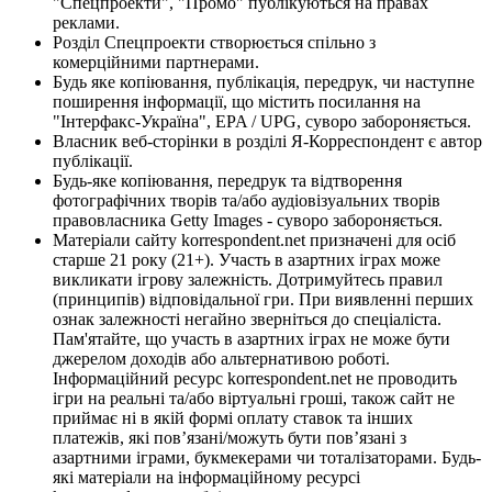
"Спецпроекти", "Промо" публікуються на правах
реклами.
Розділ Спецпроекти створюється спільно з
комерційними партнерами.
Будь яке копіювання, публікація, передрук, чи наступне
поширення інформації, що містить посилання на
"Інтерфакс-Україна", EPA / UPG, суворо забороняється.
Власник веб-сторінки в розділі Я-Корреспондент є автор
публікації.
Будь-яке копіювання, передрук та відтворення
фотографічних творів та/або аудіовізуальних творів
правовласника Getty Images - суворо забороняється.
Матеріали сайту korrespondent.net призначені для осіб
старше 21 року (21+). Участь в азартних іграх може
викликати ігрову залежність. Дотримуйтесь правил
(принципів) відповідальної гри. При виявленні перших
ознак залежності негайно зверніться до спеціаліста.
Пам'ятайте, що участь в азартних іграх не може бути
джерелом доходів або альтернативою роботі.
Інформаційний ресурс korrespondent.net не проводить
ігри на реальні та/або віртуальні гроші, також сайт не
приймає ні в якій формі оплату ставок та інших
платежів, які пов’язані/можуть бути пов’язані з
азартними іграми, букмекерами чи тоталізаторами. Будь-
які матеріали на інформаційному ресурсі