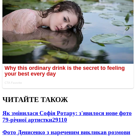
ЧИТАЙТЕ ТАКОЖ
Як змінилася Софія Ротару: з'явилося нове фото
79-річної артистки
29110
Фото Денисенко з нареченим викликав розмови