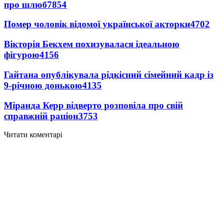
про шлюб
7854
Помер чоловік відомої української акторки
4702
Вікторія Бекхем похизувалася ідеальною
фігурою
4156
Гайтана опублікувала рідкісний сімейний кадр із
9-річною донькою
4135
Міранда Керр відверто розповіла про свій
справжній раціон
3753
Читати коментарі