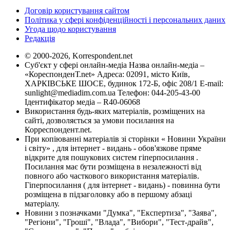
Договір користування сайтом
Політика у сфері конфіденційності і персональних даних
Угода щодо користування
Редакція
© 2000-2026, Korrespondent.net
Суб'єкт у сфері онлайн-медіа Назва онлайн-медіа –
«КореспонденТ.net» Адреса: 02091, місто Київ,
ХАРКІВСЬКЕ ШОСЕ, будинок 172-Б, офіс 208/1 E-mail:
sunlight@mediadim.com.ua
Телефон: 044-205-43-00
Ідентифікатор медіа – R40-06068
Використання будь-яких матеріалів, розміщених на
сайті, дозволяється за умови посилання на
Корреспондент.net.
При копіюванні матеріалів зі сторінки « Новини України
і світу» , для інтернет - видань - обов'язкове пряме
відкрите для пошукових систем гіперпосилання .
Посилання має бути розміщена в незалежності від
повного або часткового використання матеріалів.
Гіперпосилання ( для інтернет - видань) - повинна бути
розміщена в підзаголовку або в першому абзаці
матеріалу.
Новини з позначками "Думка", "Експертиза", "Заява",
"Регіони", "Гроші", "Влада", "Вибори", "Тест-драйв",