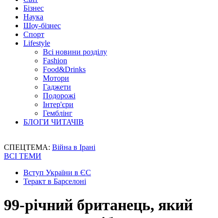
Бізнес
Наука
Шоу-бізнес
Спорт
Lifestyle
Всі новини розділу
Fashion
Food&Drinks
Мотори
Гаджети
Подорожі
Інтер'єри
Гемблінг
БЛОГИ ЧИТАЧІВ
СПЕЦТЕМА:
Війна в Ірані
ВСІ ТЕМИ
Вступ України в ЄС
Теракт в Барселоні
99-річний британець, який