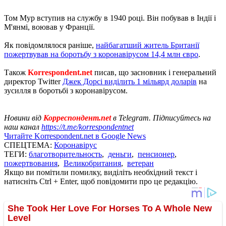
Том Мур вступив на службу в 1940 році. Він побував в Індії і
М'янмі, воював у Франції.
Як повідомлялося раніше,
найбагатший житель Британії
пожертвував на боротьбу з коронавірусом 14,4 млн євро
.
Також
Korrespondent.net
писав, що засновник і генеральний
директор Twitter
Джек Дорсі виділить 1 мільярд доларів
на
зусилля в боротьбі з коронавірусом.
Новини від
Корреспондент.net
в Telegram. Підписуйтесь на
наш канал
https://t.me/korrespondentnet
Читайте Korrespondent.net в Google News
СПЕЦТЕМА:
Коронавірус
ТЕГИ:
благотворительность
,
деньги
,
пенсионер
,
пожертвования
,
Великобритания
,
ветеран
Якщо ви помітили помилку, виділіть необхідний текст і
натисніть Ctrl + Enter, щоб повідомити про це редакцію.