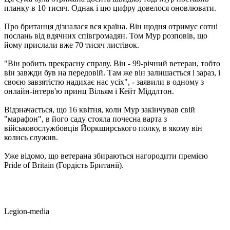
планку в 10 тисяч. Однак і цю цифру довелося оновлювати.
Про британця дізналася вся країна. Він щодня отримує сотні
послань від вдячних співгромадян. Том Мур розповів, що
йому прислали вже 70 тисяч листівок.
"Він робить прекрасну справу. Він - 99-річний ветеран, тобто
він завжди був на передовій. Там же він залишається і зараз, і
своєю завзятістю надихає нас усіх", - заявили в одному з
онлайн-інтерв'ю принц Вільям і Кейт Міддлтон.
Відзначається, що 16 квітня, коли Мур закінчував свій
"марафон", в його саду стояла почесна варта з
військовослужбовців Йоркширського полку, в якому він
колись служив.
Уже відомо, що ветерана збираються нагородити премією
Pride of Britain (Гордість Британії).
Legion-media