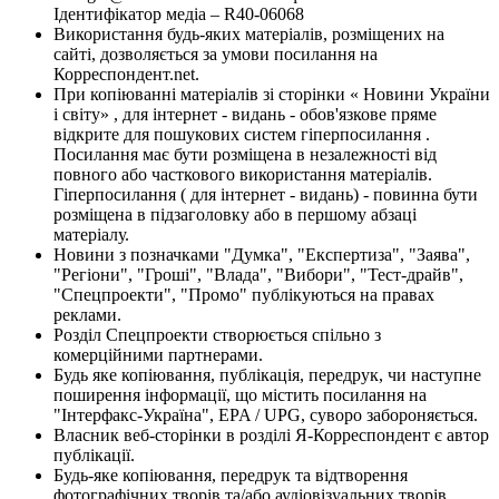
Ідентифікатор медіа – R40-06068
Використання будь-яких матеріалів, розміщених на
сайті, дозволяється за умови посилання на
Корреспондент.net.
При копіюванні матеріалів зі сторінки « Новини України
і світу» , для інтернет - видань - обов'язкове пряме
відкрите для пошукових систем гіперпосилання .
Посилання має бути розміщена в незалежності від
повного або часткового використання матеріалів.
Гіперпосилання ( для інтернет - видань) - повинна бути
розміщена в підзаголовку або в першому абзаці
матеріалу.
Новини з позначками "Думка", "Експертиза", "Заява",
"Регіони", "Гроші", "Влада", "Вибори", "Тест-драйв",
"Спецпроекти", "Промо" публікуються на правах
реклами.
Розділ Спецпроекти створюється спільно з
комерційними партнерами.
Будь яке копіювання, публікація, передрук, чи наступне
поширення інформації, що містить посилання на
"Інтерфакс-Україна", EPA / UPG, суворо забороняється.
Власник веб-сторінки в розділі Я-Корреспондент є автор
публікації.
Будь-яке копіювання, передрук та відтворення
фотографічних творів та/або аудіовізуальних творів