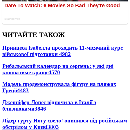
ЧИТАЙТЕ ТАКОЖ
Принцеса Ізабелла проходить 11-місячний курс
військової підготовки
4982
Рибальський календар на серпень: у які дні
клюватиме краще
4570
Модель продемонструвала фігуру на пляжах
Греції
4483
Дженніфер Лопес відпочила в Італії з
близнюками
3846
Лідер гурту Ногу свело! опинився під російським
обстрілом у Києві
3803