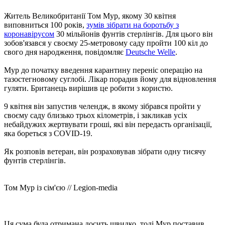
Житель Великобританії Том Мур, якому 30 квітня
виповниться 100 років,
зумів зібрати на боротьбу з
коронавірусом
30 мільйонів фунтів стерлінгів. Для цього він
зобов'язався у своєму 25-метровому саду пройти 100 кіл до
свого дня народження, повідомляє
Deutsche Welle
.
Мур до початку введення карантину переніс операцію на
тазостегновому суглобі. Лікар порадив йому для відновлення
гуляти. Британець вирішив це робити з користю.
9 квітня він запустив челендж, в якому зібрався пройти у
своєму саду близько трьох кілометрів, і закликав усіх
небайдужих жертвувати гроші, які він передасть організації,
яка бореться з COVID-19.
Як розповів ветеран, він розраховував зібрати одну тисячу
фунтів стерлінгів.
Том Мур із сім'єю // Legion-media
Ця сума була отримана досить швидко, тоді Мур поставив