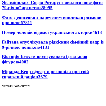
Як змінилася Софія Ротару: з'явилося нове фото
79-річної артистки
28995
Фото Денисенко з нареченим викликав розмови
про шлюб
7811
Помер чоловік відомої української акторки
4613
Гайтана опублікувала рідкісний сімейний кадр із
9-річною донькою
4131
Вікторія Бекхем похизувалася ідеальною
фігурою
4082
Міранда Керр відверто розповіла про свій
справжній раціон
3679
Читати коментарі