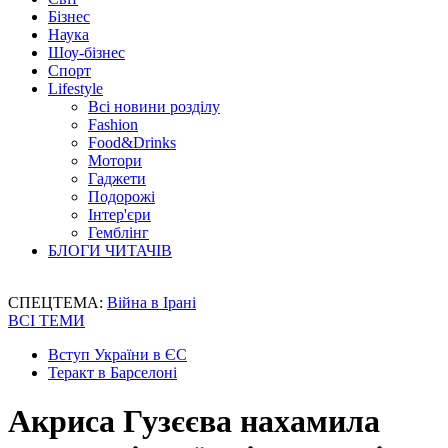
Бізнес
Наука
Шоу-бізнес
Спорт
Lifestyle
Всі новини розділу
Fashion
Food&Drinks
Мотори
Гаджети
Подорожі
Інтер'єри
Гемблінг
БЛОГИ ЧИТАЧІВ
СПЕЦТЕМА:
Війна в Ірані
ВСІ ТЕМИ
Вступ України в ЄС
Теракт в Барселоні
Акриса Гузєєва нахамила