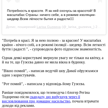
Потребность в красоте. Я за ней охочусь-за красотой! В
масштабах Страны- ничего себе, а в режиме изоляции-
шедевр.Всем лёгкости бытия и радости🤸‍♂️
Допис, поширений
Larisa Guzeeva
(@_larisa_guzeeva_)
29 Кві 2020 р. о 8:15 PDT
"Потреба в красі. Я за нею полюю - за красою! У масштабах
країни - нічого собі, а в режимі ізоляції - шедевр. Всім легкості
буття і радості ", - супроводила фото підписом знаменитість.
Однак деякі користувачі звернули увагу не тільки на квітку, а
й на те, що Гузєєва давно не мила вікна в будинку.
"Вікно помий", - написав ведучій шоу
Давай одружимося
один з користувачів.
"Рот помий", - написала у відповідь йому Гузєєва.
Раніше повідомлялося, що телеведуча і блогер Регіна
Тодоренко після
скандалу, що вибухнув через її
висловлювання про домашнє насильство
, почала втрачати
доходи від реклами.