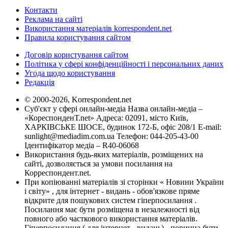
Контакти
Реклама на сайті
Використання матеріалів korrespondent.net
Правила користування сайтом
Договір користування сайтом
Політика у сфері конфіденційності і персональних даних
Угода щодо користування
Редакція
© 2000-2026, Korrespondent.net
Суб'єкт у сфері онлайн-медіа Назва онлайн-медіа –
«КореспонденТ.net» Адреса: 02091, місто Київ,
ХАРКІВСЬКЕ ШОСЕ, будинок 172-Б, офіс 208/1 E-mail:
sunlight@mediadim.com.ua
Телефон: 044-205-43-00
Ідентифікатор медіа – R40-06068
Використання будь-яких матеріалів, розміщених на
сайті, дозволяється за умови посилання на
Корреспондент.net.
При копіюванні матеріалів зі сторінки « Новини України
і світу» , для інтернет - видань - обов'язкове пряме
відкрите для пошукових систем гіперпосилання .
Посилання має бути розміщена в незалежності від
повного або часткового використання матеріалів.
Гіперпосилання ( для інтернет - видань) - повинна бути