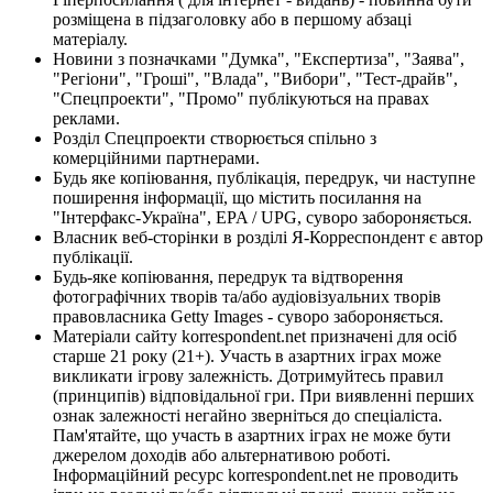
розміщена в підзаголовку або в першому абзаці
матеріалу.
Новини з позначками "Думка", "Експертиза", "Заява",
"Регіони", "Гроші", "Влада", "Вибори", "Тест-драйв",
"Спецпроекти", "Промо" публікуються на правах
реклами.
Розділ Спецпроекти створюється спільно з
комерційними партнерами.
Будь яке копіювання, публікація, передрук, чи наступне
поширення інформації, що містить посилання на
"Інтерфакс-Україна", EPA / UPG, суворо забороняється.
Власник веб-сторінки в розділі Я-Корреспондент є автор
публікації.
Будь-яке копіювання, передрук та відтворення
фотографічних творів та/або аудіовізуальних творів
правовласника Getty Images - суворо забороняється.
Матеріали сайту korrespondent.net призначені для осіб
старше 21 року (21+). Участь в азартних іграх може
викликати ігрову залежність. Дотримуйтесь правил
(принципів) відповідальної гри. При виявленні перших
ознак залежності негайно зверніться до спеціаліста.
Пам'ятайте, що участь в азартних іграх не може бути
джерелом доходів або альтернативою роботі.
Інформаційний ресурс korrespondent.net не проводить