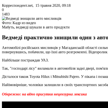
Корреспондент.net, 15 травня 2020, 09:18
0
1483
Фото: Кадр из видео
Мабуть, ведмеді шукали в авто продукти
Ведмеді практично знищили один з авт
Автомобілі російських мисливців у Магаданській області сильн
повернувшись, побачили, що їхні авто розгромлені. Відеоролик
Найбільше постраждав УАЗ.
Так, "господарі лісу" виламали в автомобіля задні двері, пом'ял
Дісталося також Toyota Hilux і Mitsubishi Pajero. У пікапа і по
Найімовірніше, чоловіки залишили в своїх транспортних засобах
Обережно: на відео присутня нецензурна лексика