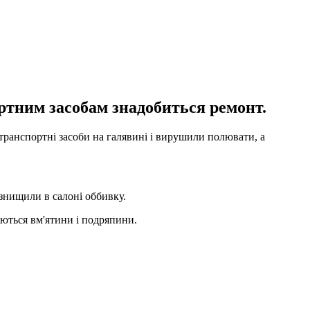
ртним засобам знадобиться ремонт.
 транспортні засоби на галявині і вирушили полювати, а
і знищили в салоні оббивку.
ніються вм'ятини і подряпини.