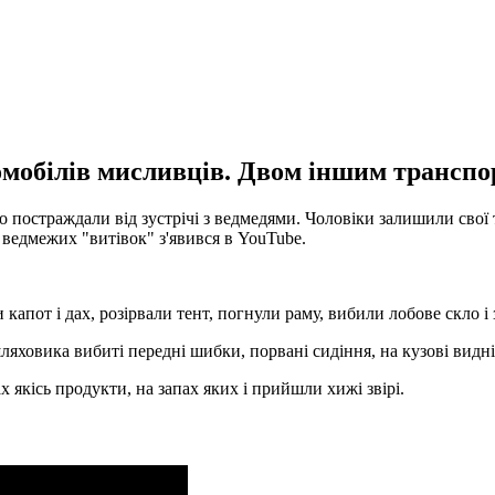
омобілів мисливців. Двом іншим транспо
о постраждали від зустрічі з ведмедями. Чоловіки залишили свої
 ведмежих "витівок" з'явився в YouTube.
и капот і дах, розірвали тент, погнули раму, вибили лобове скло 
зашляховика вибиті передні шибки, порвані сидіння, на кузові вид
 якісь продукти, на запах яких і прийшли хижі звірі.