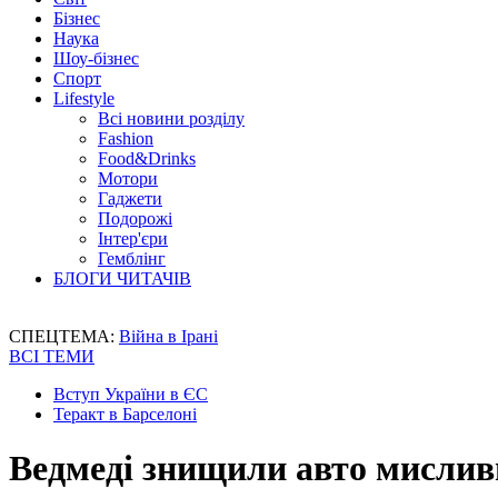
Бізнес
Наука
Шоу-бізнес
Спорт
Lifestyle
Всі новини розділу
Fashion
Food&Drinks
Мотори
Гаджети
Подорожі
Інтер'єри
Гемблінг
БЛОГИ ЧИТАЧІВ
СПЕЦТЕМА:
Війна в Ірані
ВСІ ТЕМИ
Вступ України в ЄС
Теракт в Барселоні
Ведмеді знищили авто мислив