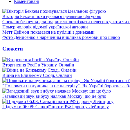
Коментовані
Вікторія Бекхем похизувалася ідеальною фігурою
Спека небезпечна для тварин: як розпізнати перегрів у кота чи 
Помер чоловік відомої української акторки
Метт Деймон показався на публіці з доньками
Фото Денисенко з нареченим викликав розмови про шлюб
Сюжети
Вторгнення Росії в Україну. Онлайн
Війна на Близькому Сході. Онлайн
"Полювати на лучника, а не на стрілу". Як Україні боротись з 
Загадковий звук вибуху налякав Москву: що це було
Підсумки 06.08: Санкції проти РФ і дрон у Лейпцигу