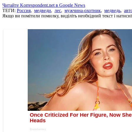
Читайте Korrespondent.net в Google News
ТЕГИ:
Россия
,
медведи
,
лес
,
мужчина-охотник
,
медведь
,
авт
Якщо ви помітили помилку, виділіть необхідний текст і натисніт