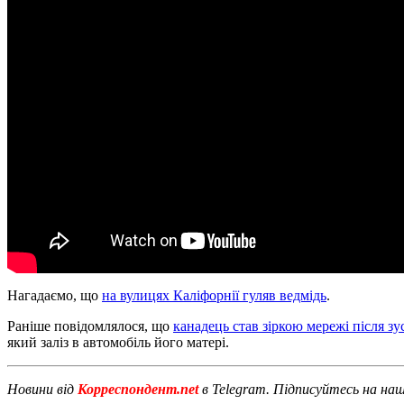
Нагадаємо, що
на вулицях Каліфорнії гуляв ведмідь
.
Раніше повідомлялося, що
канадець став зіркою мережі після зу
який заліз в автомобіль його матері.
Новини від
Корреспондент.net
в Telegram. Підписуйтесь на на