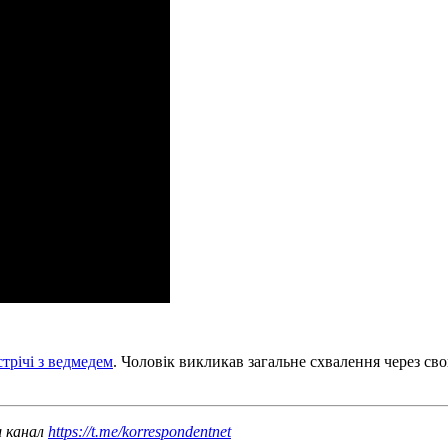
стрічі з ведмедем
. Чоловік викликав загальне схвалення через св
ш канал
https://t.me/korrespondentnet