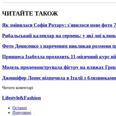
ЧИТАЙТЕ ТАКОЖ
Як змінилася Софія Ротару: з'явилося нове фото 7
Рибальський календар на серпень: у які дні клю
Фото Денисенко з нареченим викликав розмови 
Принцеса Ізабелла проходить 11-місячний курс ві
Модель продемонструвала фігуру на пляжах Греці
Дженніфер Лопес відпочила в Італії з близнюками
Читати коментарі
Lifestyle&Fashion
Останні
Популярні