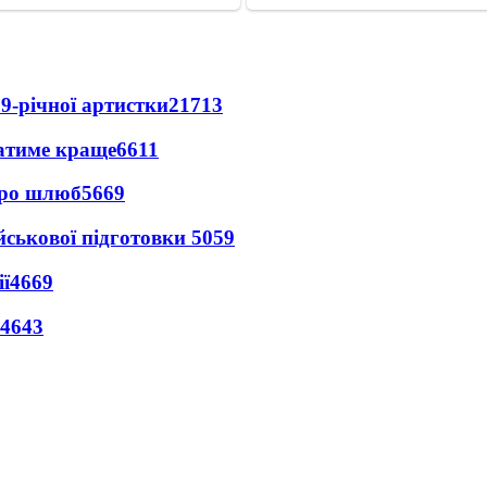
9-річної артистки
21713
ватиме краще
6611
про шлюб
5669
йськової підготовки
5059
ї
4669
4643