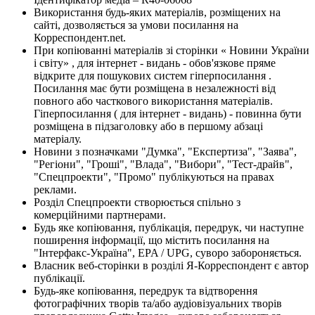
Використання будь-яких матеріалів, розміщених на
сайті, дозволяється за умови посилання на
Корреспондент.net.
При копіюванні матеріалів зі сторінки « Новини України
і світу» , для інтернет - видань - обов'язкове пряме
відкрите для пошукових систем гіперпосилання .
Посилання має бути розміщена в незалежності від
повного або часткового використання матеріалів.
Гіперпосилання ( для інтернет - видань) - повинна бути
розміщена в підзаголовку або в першому абзаці
матеріалу.
Новини з позначками "Думка", "Експертиза", "Заява",
"Регіони", "Гроші", "Влада", "Вибори", "Тест-драйв",
"Спецпроекти", "Промо" публікуються на правах
реклами.
Розділ Спецпроекти створюється спільно з
комерційними партнерами.
Будь яке копіювання, публікація, передрук, чи наступне
поширення інформації, що містить посилання на
"Інтерфакс-Україна", EPA / UPG, суворо забороняється.
Власник веб-сторінки в розділі Я-Корреспондент є автор
публікації.
Будь-яке копіювання, передрук та відтворення
фотографічних творів та/або аудіовізуальних творів