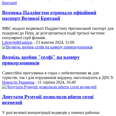
Ведмежа Паддінгтон отримало офіційний
паспорт Великої Британії
МВС видало ведмежаті Паддінгтону британський паспорт для
подорожі до Перу, де розгортаються події третьої частини
популярної серії фільмів.
Lifestyle&Fashion
- 23 жовтня 2024, 11:09
Ведмідь зробив "селфі" на камеру
прикордонників
Самостійні прогулянки в горах є небезпечними як для
туристів, так і для порушників кордону, наголошують в ДПСУ.
Новости Украины
- 11 серпня 2024, 16:49
Депутати Румунії дозволили вбити сотні
ведмедей
У разі великої концентрації ведмедів у певних районах