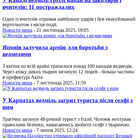
У Канаді ведмідь грізлі напав на школярів і
вчителів: 11 постраждалих
Один із вчителів отримав найбільше ударів і був евакуйований
вертольотом з місця події.
Новости мира
- 21 листопада 2025, 18:05
Японія залучила армію для боротьби з
ведмедями
З квітня по всій країні трапилося понад 100 нападів ведмедів.
Через атаку диких тварин загинуло 12 людей - більша частина
в префектурі Акіта.
Новости мира
- 7 листопада 2025, 11:59
У Карпатах ведмідь загриз туриста після селфі з
ним
Трагічно загинув 48-річний турист з Італії. Чоловік нехтував
правилами безпеки, намагаючись зробити селфі з твариною.
Новости мира
- 7 липня 2025, 12:24