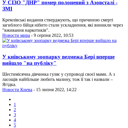
У СІЗО "ДНР" помер полонений з Азовсталі -
ЗМІ
Кремлівські видання стверджують, що причиною смерті
загиблого бійця нібито стали ускладнення, які виникли через
"вживання наркотиків".
Новости мира
- 9 серпня 2022, 10:53
У київському зоопарку ведмежа Бері вперше
вийшло "на публіку"
Шестимісячна дівчинка гуляє у супроводі своєї мами. А з
ласощів найбільше любить малину, тож її так і назвали –
Ягідка.
Новости Киева
- 15 липня 2022, 14:22
1
2
3
4
5