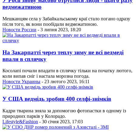
У Росії знову масово отруїлися люди - цього разу
ведмежатиною
Мешканцям села у Забайкальському краї стало погано одразу
після того, як вони пообідали ведмежатиною.
Новости России
- 3 липня 2023, 18:20
На Закарпатті через теплу зиму не всі ведмеді
впали в сплячку
Косолапі почали впадати в сплячку тільки на початку лютого,
коли випав сніг і настала морозна погода.
Новости Украины
- 23 лютого 2023, 16:11
У США ведмідь зробив 400 селфі-знімків
Кадри тварина зняла за допомогою фотопастки в одному із
природних парків у Колорадо.
Lifestyle&Fashion
- 30 січня 2023, 17:03