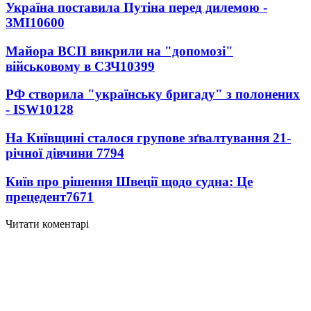
Україна поставила Путіна перед дилемою -
ЗМІ
10600
Майора ВСП викрили на "допомозі"
військовому в СЗЧ
10399
РФ створила "українську бригаду" з полонених
- ISW
10128
На Київщині сталося групове зґвалтування 21-
річної дівчини
7794
Київ про рішення Швеції щодо судна: Це
прецедент
7671
Читати коментарі