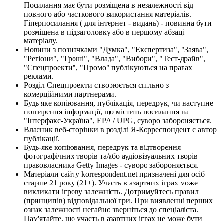
Посилання має бути розміщена в незалежності від
повного або часткового використання матеріалів.
Гіперпосилання ( для інтернет - видань) - повинна бути
розміщена в підзаголовку або в першому абзаці
матеріалу.
Новини з позначками "Думка", "Експертиза", "Заява",
"Регіони", "Гроші", "Влада", "Вибори", "Тест-драйв",
"Спецпроекти", "Промо" публікуються на правах
реклами.
Розділ Спецпроекти створюється спільно з
комерційними партнерами.
Будь яке копіювання, публікація, передрук, чи наступне
поширення інформації, що містить посилання на
"Інтерфакс-Україна", EPA / UPG, суворо забороняється.
Власник веб-сторінки в розділі Я-Корреспондент є автор
публікації.
Будь-яке копіювання, передрук та відтворення
фотографічних творів та/або аудіовізуальних творів
правовласника Getty Images - суворо забороняється.
Матеріали сайту korrespondent.net призначені для осіб
старше 21 року (21+). Участь в азартних іграх може
викликати ігрову залежність. Дотримуйтесь правил
(принципів) відповідальної гри. При виявленні перших
ознак залежності негайно зверніться до спеціаліста.
Пам'ятайте, що участь в азартних іграх не може бути