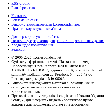
RSS-стрічки
E-mail розсилка
Контакти
Реклама на сайті
Використання матеріалів korrespondent.net
Правила користування сайтом
Договір користування сайтом
Політика у сфері конфіденційності і персональних даних
Угода щодо користування
Редакція
© 2000-2026, Korrespondent.net
Суб'єкт у сфері онлайн-медіа Назва онлайн-медіа –
«КореспонденТ.net» Адреса: 02091, місто Київ,
ХАРКІВСЬКЕ ШОСЕ, будинок 172-Б, офіс 208/1 E-mail:
sunlight@mediadim.com.ua
Телефон: 044-205-43-00
Ідентифікатор медіа – R40-06068
Використання будь-яких матеріалів, розміщених на
сайті, дозволяється за умови посилання на
Корреспондент.net.
При копіюванні матеріалів зі сторінки « Новини України
і світу» , для інтернет - видань - обов'язкове пряме
відкрите для пошукових систем гіперпосилання .