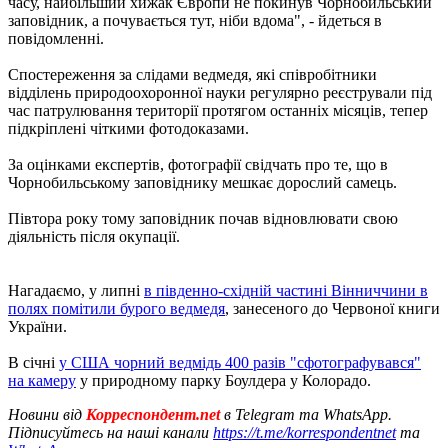
часу, найбільший хижак Європи не покинув Чорнобильський
заповідник, а почувається тут, ніби вдома", - йдеться в
повідомленні.
Спостереження за слідами ведмедя, які співробітники
відділень природоохоронної науки регулярно реєстрували під
час патрулювання території протягом останніх місяців, тепер
підкріплені чіткими фотодоказами.
За оцінками експертів, фотографії свідчать про те, що в
Чорнобильському заповіднику мешкає дорослий самець.
Півтора року тому заповідник почав відновлювати свою
діяльність після окупації.
Нагадаємо, у липні
в південно-східній частині Вінниччини в
полях помітили бурого ведмедя
, занесеного до Червоної книги
України.
В січні
у США чорний ведмідь 400 разів "сфотографувався"
на камеру
у природному парку Боулдера у Колорадо.
Новини від
Корреспондент.net
в Telegram та WhatsApp.
Підписуйтесь на наші канали
https://t.me/korrespondentnet
та