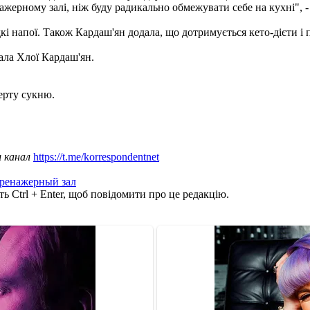
ажерному залі, ніж буду радикально обмежувати себе на кухні", - 
дкі напої. Також Кардаш'ян додала, що дотримується кето-дієти і
ала Хлої Кардаш'ян.
ерту сукню.
.
ш канал
https://t.me/korrespondentnet
ренажерный зал
ь Ctrl + Enter, щоб повідомити про це редакцію.