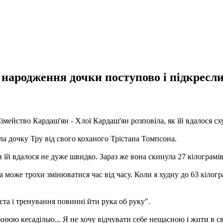
 народження дочки поступово і підкресли
мейство Кардаш'ян - Хлої Кардаш'ян розповіла, як їй вдалося сх
ла дочку Тру від свого коханого Трістана Томпсона.
їй вдалося не дуже швидко. Зараз же вона скинула 27 кілограмів
на може трохи змінюватися час від часу. Коли я худну до 63 кілогра
та і тренування повинні йти рука об руку".
нюю кесаділью... Я не хочу відчувати себе нещасною і жити в св