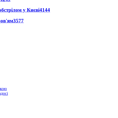
обстрілом у Києві
4144
ров'ям
3577
ькою
адосі