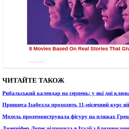
ЧИТАЙТЕ ТАКОЖ
Рибальський календар на серпень: у які дні клю
Принцеса Ізабелла проходить 11-місячний курс ві
Модель продемонструвала фігуру на пляжах Греці
Дженніфер Лопес відпочила в Італії з близнюками