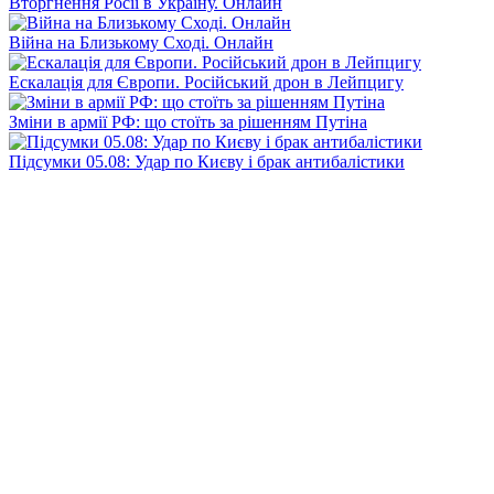
Вторгнення Росії в Україну. Онлайн
Війна на Близькому Сході. Онлайн
Ескалація для Європи. Російський дрон в Лейпцигу
Зміни в армії РФ: що стоїть за рішенням Путіна
Підсумки 05.08: Удар по Києву і брак антибалістики