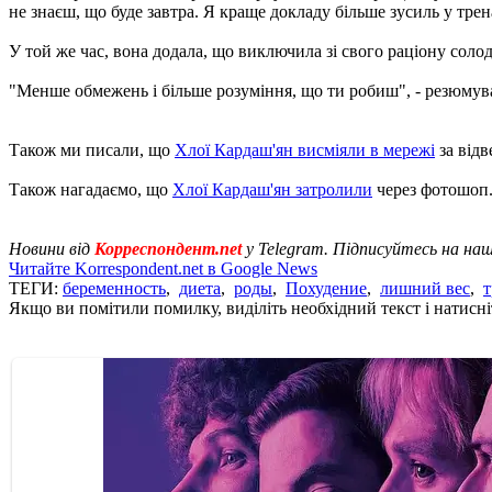
не знаєш, що буде завтра. Я краще докладу більше зусиль у трен
У той же час, вона додала, що виключила зі свого раціону соло
"Менше обмежень і більше розуміння, що ти робиш", - резюмув
Також ми писали, що
Хлої Кардаш'ян висміяли в мережі
за відв
Також нагадаємо, що
Хлої Кардаш'ян затролили
через фотошоп
Новини від
Корреспондент.net
у Telegram. Підписуйтесь на на
Читайте Korrespondent.net в Google News
ТЕГИ:
беременность
,
диета
,
роды
,
Похудение
,
лишний вес
,
т
Якщо ви помітили помилку, виділіть необхідний текст і натисніт