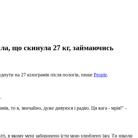
ла, що скинула 27 кг, займаючись
уднути на 27 кілограмів після пологів, пише
People
.
.
мів, то я, звичайно, дуже дивуюся і радію. Ця вага - мрія!" -
іті, в якому мені заборонено їсти мою улюблену їжу. Ти ніколи