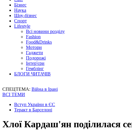
Бізнес
Наука
Шоу-бізнес
Спорт
Lifestyle
Всі новини розділу
Fashion
Food&Drinks
Мотори
Гаджети
Подорожі
Інтер'єри
Гемблінг
БЛОГИ ЧИТАЧІВ
СПЕЦТЕМА:
Війна в Ірані
ВСІ ТЕМИ
Вступ України в ЄС
Теракт в Барселоні
Хлої Кардаш'ян поділилася с