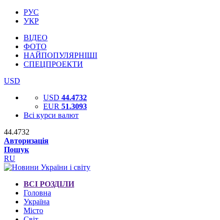
РУС
УКР
ВІДЕО
ФОТО
НАЙПОПУЛЯРНІШІ
СПЕЦПРОЕКТИ
USD
USD
44.4732
EUR
51.3093
Всі курси валют
44.4732
Авторизація
Пошук
RU
ВСІ РОЗДІЛИ
Головна
Україна
Місто
Світ