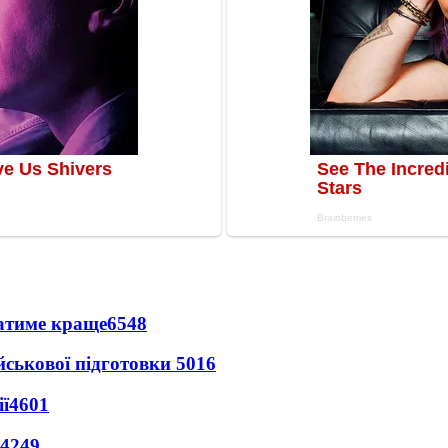
ватиме краще
6548
йськової підготовки
5016
ї
4601
4249