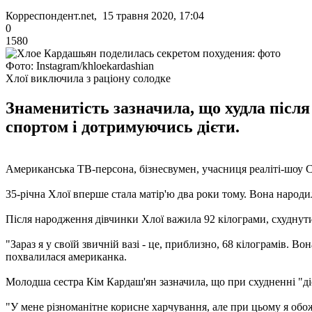
Корреспондент.net, 15 травня 2020, 17:04
0
1580
Фото: Instagram/khloekardashian
Хлої виключила з раціону солодке
Знаменитість зазначила, що худла після
спортом і дотримуючись дієти.
Американська ТВ-персона, бізнесвумен, учасниця реаліті-шоу Сі
35-річна Хлої вперше стала матір'ю два роки тому. Вона народи
Після народження дівчинки Хлої важила 92 кілограми, схуднути 
"Зараз я у своїй звичній вазі - це, приблизно, 68 кілограмів. Во
похвалилася американка.
Молодша сестра Кім Кардаш'ян зазначила, що при схудненні "діє
"У мене різноманітне корисне харчування, але при цьому я обож