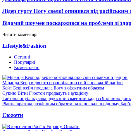
Лідер гурту Ногу свело! опинився під російським 
Відомий шоумен поскаржився на проблеми зі здо
Читати коментарі
Lifestyle&Fashion
Останні
Популярні
Коментовані
Міранда Керр відверто розповіла про свій справжній раціон
Кейт Бекінсейл поєднала йогу з ефектним образом
Сукню Вітні Г'юстон продадуть з аукціону
Гайтана опублікувала рідкісний сімейний кадр із 9-річною дон
Ріанна вразила розкішним образом на карнавалі в рідному Барб
Сюжети