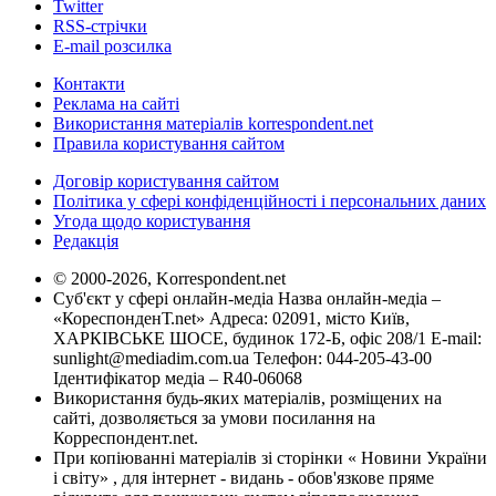
Twitter
RSS-стрічки
E-mail розсилка
Контакти
Реклама на сайті
Використання матеріалів korrespondent.net
Правила користування сайтом
Договір користування сайтом
Політика у сфері конфіденційності і персональних даних
Угода щодо користування
Редакція
© 2000-2026, Korrespondent.net
Суб'єкт у сфері онлайн-медіа Назва онлайн-медіа –
«КореспонденТ.net» Адреса: 02091, місто Київ,
ХАРКІВСЬКЕ ШОСЕ, будинок 172-Б, офіс 208/1 E-mail:
sunlight@mediadim.com.ua
Телефон: 044-205-43-00
Ідентифікатор медіа – R40-06068
Використання будь-яких матеріалів, розміщених на
сайті, дозволяється за умови посилання на
Корреспондент.net.
При копіюванні матеріалів зі сторінки « Новини України
і світу» , для інтернет - видань - обов'язкове пряме