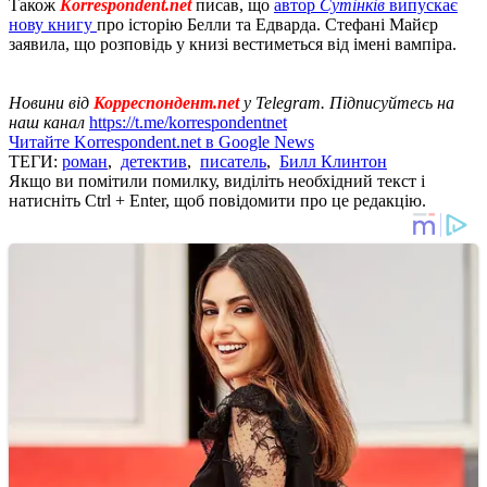
Також
Korrespondent.net
писав, що
автор
Сутінків
випускає
нову книгу
про історію Белли та Едварда. Стефані Майєр
заявила, що розповідь у книзі вестиметься від імені вампіра.
Новини від
Корреспондент.net
у Telegram. Підписуйтесь на
наш канал
https://t.me/korrespondentnet
Читайте Korrespondent.net в Google News
ТЕГИ:
роман
,
детектив
,
писатель
,
Билл Клинтон
Якщо ви помітили помилку, виділіть необхідний текст і
натисніть Ctrl + Enter, щоб повідомити про це редакцію.