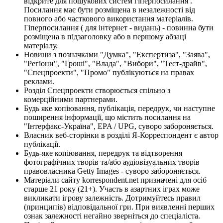
відкрите для пошукових систем гіперпосилання .
Посилання має бути розміщена в незалежності від
повного або часткового використання матеріалів.
Гіперпосилання ( для інтернет - видань) - повинна бути
розміщена в підзаголовку або в першому абзаці
матеріалу.
Новини з позначками "Думка", "Експертиза", "Заява",
"Регіони", "Гроші", "Влада", "Вибори", "Тест-драйв",
"Спецпроекти", "Промо" публікуються на правах
реклами.
Розділ Спецпроекти створюється спільно з
комерційними партнерами.
Будь яке копіювання, публікація, передрук, чи наступне
поширення інформації, що містить посилання на
"Інтерфакс-Україна", EPA / UPG, суворо забороняється.
Власник веб-сторінки в розділі Я-Корреспондент є автор
публікації.
Будь-яке копіювання, передрук та відтворення
фотографічних творів та/або аудіовізуальних творів
правовласника Getty Images - суворо забороняється.
Матеріали сайту korrespondent.net призначені для осіб
старше 21 року (21+). Участь в азартних іграх може
викликати ігрову залежність. Дотримуйтесь правил
(принципів) відповідальної гри. При виявленні перших
ознак залежності негайно зверніться до спеціаліста.