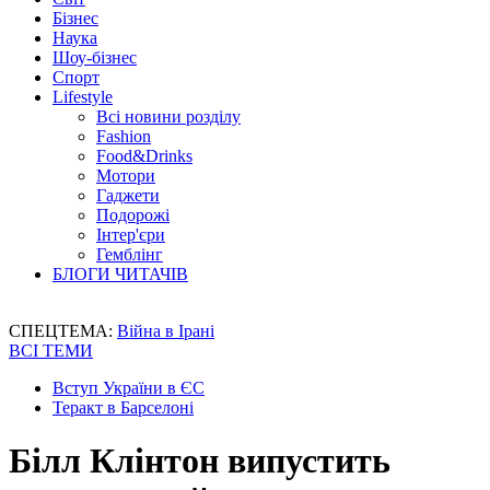
Бізнес
Наука
Шоу-бізнес
Спорт
Lifestyle
Всі новини розділу
Fashion
Food&Drinks
Мотори
Гаджети
Подорожі
Інтер'єри
Гемблінг
БЛОГИ ЧИТАЧІВ
СПЕЦТЕМА:
Війна в Ірані
ВСІ ТЕМИ
Вступ України в ЄС
Теракт в Барселоні
Білл Клінтон випустить