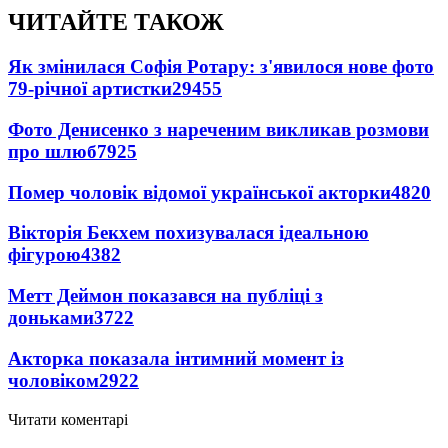
ЧИТАЙТЕ ТАКОЖ
Як змінилася Софія Ротару: з'явилося нове фото
79-річної артистки
29455
Фото Денисенко з нареченим викликав розмови
про шлюб
7925
Помер чоловік відомої української акторки
4820
Вікторія Бекхем похизувалася ідеальною
фігурою
4382
Метт Деймон показався на публіці з
доньками
3722
Акторка показала інтимний момент із
чоловіком
2922
Читати коментарі