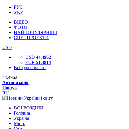
РУС
УКР
ВІДЕО
ФОТО
НАЙПОПУЛЯРНІШІ
СПЕЦПРОЕКТИ
USD
USD
44.4962
EUR
51.3814
Всі курси валют
44.4962
Авторизація
Пошук
RU
ВСІ РОЗДІЛИ
Головна
Україна
Місто
Світ