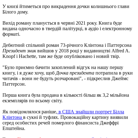
У книзі йтиметься про викрадення дочки колишнього глави
Білого дому.
Вихід роману планується в червні 2021 року. Книга буде
видана одночасно в твердій палітурці, в аудіо і електронному
форматі.
Дебютний спільний роман 73-річного Клінтона і Паттерсона
Президент зник
вийшов у 2018 році у видавництві Alfred A.
Knopf і Hachette, там же буде опубліковано і новий твір.
"Було приємно бачити захоплений відгук на нашу першу
книгу, і я дуже хочу, щоб
Дочка президента
потрапила в руки
читачів - вони не будуть розчаровані", - підкреслив Джеймс
Паттерсон.
Перша книга була продана в кількості більш як 3,2 мільйона
екземплярів по всьому світу.
Як повідомлялося раніше,
в США знайшли портрет Білла
Клінтона
в сукні й туфлях. Провокаційну картину виявили
серед особистих речей померлого фінансиста Джеффрі
Епштейна.