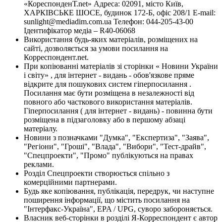
«КореспонденТ.net» Адреса: 02091, місто Київ,
ХАРКІВСЬКЕ ШОСЕ, будинок 172-Б, офіс 208/1 E-mail:
sunlight@mediadim.com.ua
Телефон: 044-205-43-00
Ідентифікатор медіа – R40-06068
Використання будь-яких матеріалів, розміщених на
сайті, дозволяється за умови посилання на
Корреспондент.net.
При копіюванні матеріалів зі сторінки « Новини України
і світу» , для інтернет - видань - обов'язкове пряме
відкрите для пошукових систем гіперпосилання .
Посилання має бути розміщена в незалежності від
повного або часткового використання матеріалів.
Гіперпосилання ( для інтернет - видань) - повинна бути
розміщена в підзаголовку або в першому абзаці
матеріалу.
Новини з позначками "Думка", "Експертиза", "Заява",
"Регіони", "Гроші", "Влада", "Вибори", "Тест-драйв",
"Спецпроекти", "Промо" публікуються на правах
реклами.
Розділ Спецпроекти створюється спільно з
комерційними партнерами.
Будь яке копіювання, публікація, передрук, чи наступне
поширення інформації, що містить посилання на
"Інтерфакс-Україна", EPA / UPG, суворо забороняється.
Власник веб-сторінки в розділі Я-Корреспондент є автор