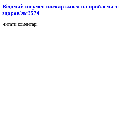
Відомий шоумен поскаржився на проблеми зі
здоров'ям
3574
Читати коментарі