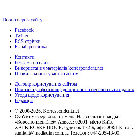
Повна версія сайту
Facebook
Twitter
RSS-стрічки
E-mail розсилка
Контакти
Реклама на сайті
Використання матеріалів korrespondent.net
Правила користування сайтом
Договір користування сайтом
Політика у сфері конфіденційності і персональних даних
Угода щодо користування
Редакція
© 2000-2026, Korrespondent.net
Суб'єкт у сфері онлайн-медіа Назва онлайн-медіа –
«КореспонденТ.net» Адреса: 02091, місто Київ,
ХАРКІВСЬКЕ ШОСЕ, будинок 172-Б, офіс 208/1 E-mail:
sunlight@mediadim.com.ua
Телефон: 044-205-43-00