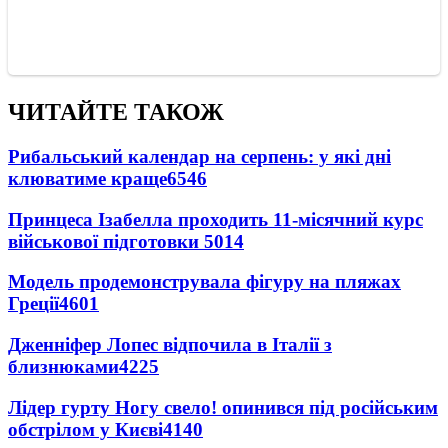
ЧИТАЙТЕ ТАКОЖ
Рибальський календар на серпень: у які дні
клюватиме краще
6546
Принцеса Ізабелла проходить 11-місячний курс
військової підготовки
5014
Модель продемонструвала фігуру на пляжах
Греції
4601
Дженніфер Лопес відпочила в Італії з
близнюками
4225
Лідер гурту Ногу свело! опинився під російським
обстрілом у Києві
4140