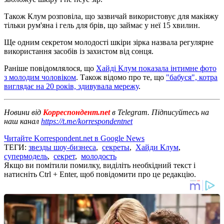
Також Клум розповіла, що зазвичай використовує для макіяжу
тільки рум'яна і гель для брів, що займає у неї 15 хвилин.
Ще одним секретом молодості шкіри зірка назвала регулярне
використання засобів із захистом від сонця.
Раніше повідомлялося, що
Хайді Клум показала інтимне фото
з молодим чоловіком
. Також відомо про те, що
"бабуся", котра
виглядає на 20 років, здивувала мережу
.
Новини від
Корреспондент.net
в Telegram. Підписуйтесь на
наш канал
https://t.me/korrespondentnet
Читайте Korrespondent.net в Google News
ТЕГИ:
звезды шоу-бизнеса
,
секреты
,
Хайди Клум
,
супермодель
,
секрет
,
молодость
Якщо ви помітили помилку, виділіть необхідний текст і
натисніть Ctrl + Enter, щоб повідомити про це редакцію.