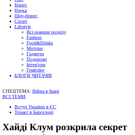
Бізнес
Наука
Шоу-бізнес
Спорт
Lifestyle
Всі новини розділу
Fashion
Food&Drinks
Мотори
Гаджети
Подорожі
Інтер'єри
Гемблінг
БЛОГИ ЧИТАЧІВ
СПЕЦТЕМА:
Війна в Ірані
ВСІ ТЕМИ
Вступ України в ЄС
Теракт в Барселоні
Хайді Клум розкрила секрет