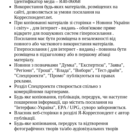
Ідентифікатор медіа – R40-06068
Використання будь-яких матеріалів, розміщених на
сайті, дозволяється за умови посилання на
Корреспондент.net.
При копіюванні матеріалів зі сторінки « Новини України
і світу» , для інтернет - видань - обов'язкове пряме
відкрите для пошукових систем гіперпосилання .
Посилання має бути розміщена в незалежності від
повного або часткового використання матеріалів.
Гіперпосилання ( для інтернет - видань) - повинна бути
розміщена в підзаголовку або в першому абзаці
матеріалу.
Новини з позначками "Думка", "Експертиза", "Заява",
"Регіони", "Гроші", "Влада", "Вибори", "Тест-драйв",
"Спецпроекти", "Промо" публікуються на правах
реклами.
Розділ Спецпроекти створюється спільно з
комерційними партнерами.
Будь яке копіювання, публікація, передрук, чи наступне
поширення інформації, що містить посилання на
"Інтерфакс-Україна", EPA / UPG, суворо забороняється.
Власник веб-сторінки в розділі Я-Корреспондент є автор
публікації.
Будь-яке копіювання, передрук та відтворення
фотографічних творів та/або аудіовізуальних творів