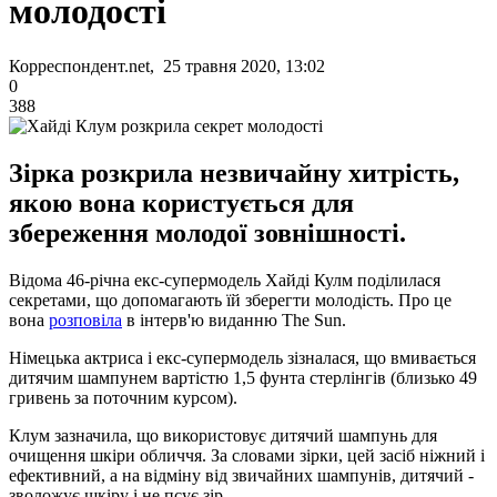
молодості
Корреспондент.net, 25 травня 2020, 13:02
0
388
Зірка розкрила незвичайну хитрість,
якою вона користується для
збереження молодої зовнішності.
Відома 46-річна екс-супермодель Хайді Кулм поділилася
секретами, що допомагають їй зберегти молодість. Про це
вона
розповіла
в інтерв'ю виданню The Sun.
Німецька актриса і екс-супермодель зізналася, що вмивається
дитячим шампунем вартістю 1,5 фунта стерлінгів (близько 49
гривень за поточним курсом).
Клум зазначила, що використовує дитячий шампунь для
очищення шкіри обличчя. За словами зірки, цей засіб ніжний і
ефективний, а на відміну від звичайних шампунів, дитячий -
зволожує шкіру і не псує зір.