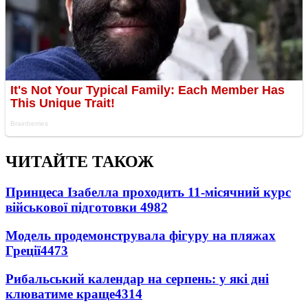
ЧИТАЙТЕ ТАКОЖ
Принцеса Ізабелла проходить 11-місячний курс
військової підготовки
4982
Модель продемонструвала фігуру на пляжах
Греції
4473
Рибальський календар на серпень: у які дні
клюватиме краще
4314