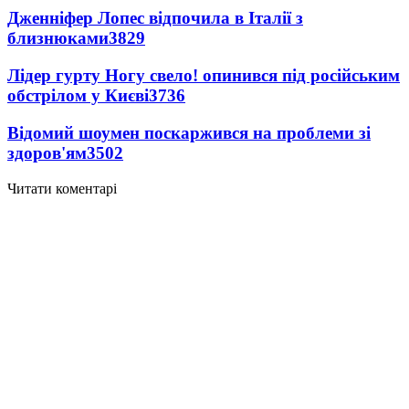
Дженніфер Лопес відпочила в Італії з
близнюками
3829
Лідер гурту Ногу свело! опинився під російським
обстрілом у Києві
3736
Відомий шоумен поскаржився на проблеми зі
здоров'ям
3502
Читати коментарі