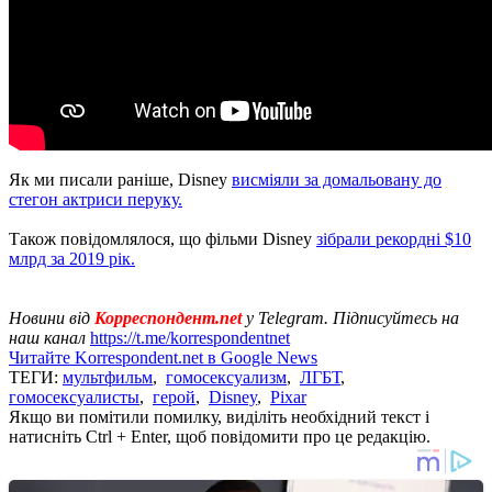
Як ми писали раніше, Disney
висміяли за домальовану до
стегон актриси перуку.
Також повідомлялося, що фільми Disney
зібрали рекордні $10
млрд за 2019 рік.
Новини від
Корреспондент.net
у Telegram. Підписуйтесь на
наш канал
https://t.me/korrespondentnet
Читайте Korrespondent.net в Google News
ТЕГИ:
мультфильм
,
гомосексуализм
,
ЛГБТ
,
гомосексуалисты
,
герой
,
Disney
,
Pixar
Якщо ви помітили помилку, виділіть необхідний текст і
натисніть Ctrl + Enter, щоб повідомити про це редакцію.