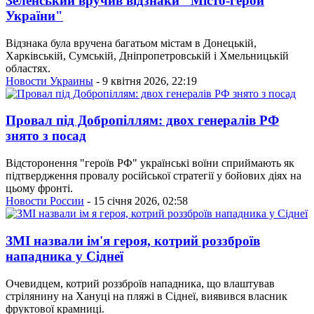
Зеленський вручив відзнаки "Місто-герой
України"
Відзнака була вручена багатьом містам в Донецькій,
Харківській, Сумській, Дніпропетровській і Хмельницькій
областях.
Новости Украины
- 9 квітня 2026, 22:19
Провал під Добропіллям: двох генералів РФ
знято з посад
Відсторонення "героїв РФ" українські воїни сприймають як
підтвердження провалу російської стратегії у бойових діях на
цьому фронті.
Новости России
- 15 січня 2026, 02:58
ЗМІ назвали ім'я героя, котрий роззброїв
нападника у Сіднеї
Очевидцем, котрий роззброїв нападника, що влаштував
стрілянину на Хануці на пляжі в Сіднеї, виявився власник
фруктової крамниці.