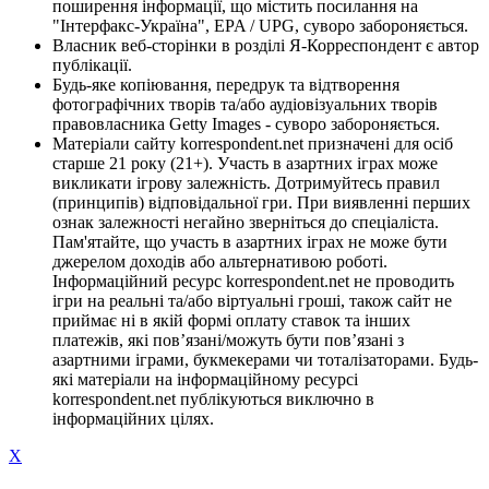
поширення інформації, що містить посилання на
"Інтерфакс-Україна", EPA / UPG, суворо забороняється.
Власник веб-сторінки в розділі Я-Корреспондент є автор
публікації.
Будь-яке копіювання, передрук та відтворення
фотографічних творів та/або аудіовізуальних творів
правовласника Getty Images - суворо забороняється.
Матеріали сайту korrespondent.net призначені для осіб
старше 21 року (21+). Участь в азартних іграх може
викликати ігрову залежність. Дотримуйтесь правил
(принципів) відповідальної гри. При виявленні перших
ознак залежності негайно зверніться до спеціаліста.
Пам'ятайте, що участь в азартних іграх не може бути
джерелом доходів або альтернативою роботі.
Інформаційний ресурс korrespondent.net не проводить
ігри на реальні та/або віртуальні гроші, також сайт не
приймає ні в якій формі оплату ставок та інших
платежів, які пов’язані/можуть бути пов’язані з
азартними іграми, букмекерами чи тоталізаторами. Будь-
які матеріали на інформаційному ресурсі
korrespondent.net публікуються виключно в
інформаційних цілях.
X