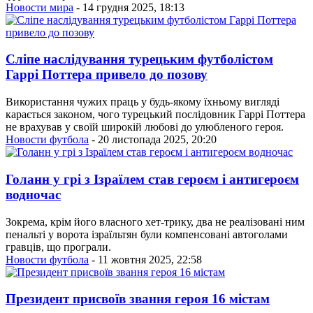
Новости мира
- 14 грудня 2025, 18:13
Сліпе наслідування турецьким футболістом
Гаррі Поттера привело до позову
Використання чужих праць у будь-якому їхньому вигляді
карається законом, чого турецький послідовник Гаррі Поттера
не врахував у своїй широкій любові до улюбленого героя.
Новости футбола
- 20 листопада 2025, 20:20
Голанн у грі з Ізраїлем став героєм і антигероєм
водночас
Зокрема, крім його власного хет-трику, два не реалізовані ним
пенальті у ворота ізраїльтян були компенсовані автоголами
гравців, що програли.
Новости футбола
- 11 жовтня 2025, 22:58
Президент присвоїв звання героя 16 містам