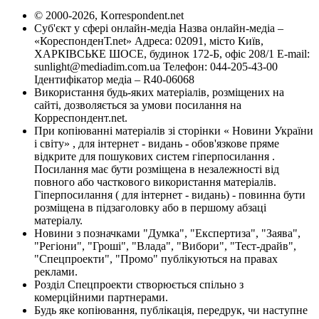
© 2000-2026, Korrespondent.net
Суб'єкт у сфері онлайн-медіа Назва онлайн-медіа –
«КореспонденТ.net» Адреса: 02091, місто Київ,
ХАРКІВСЬКЕ ШОСЕ, будинок 172-Б, офіс 208/1 E-mail:
sunlight@mediadim.com.ua
Телефон: 044-205-43-00
Ідентифікатор медіа – R40-06068
Використання будь-яких матеріалів, розміщених на
сайті, дозволяється за умови посилання на
Корреспондент.net.
При копіюванні матеріалів зі сторінки « Новини України
і світу» , для інтернет - видань - обов'язкове пряме
відкрите для пошукових систем гіперпосилання .
Посилання має бути розміщена в незалежності від
повного або часткового використання матеріалів.
Гіперпосилання ( для інтернет - видань) - повинна бути
розміщена в підзаголовку або в першому абзаці
матеріалу.
Новини з позначками "Думка", "Експертиза", "Заява",
"Регіони", "Гроші", "Влада", "Вибори", "Тест-драйв",
"Спецпроекти", "Промо" публікуються на правах
реклами.
Розділ Спецпроекти створюється спільно з
комерційними партнерами.
Будь яке копіювання, публікація, передрук, чи наступне