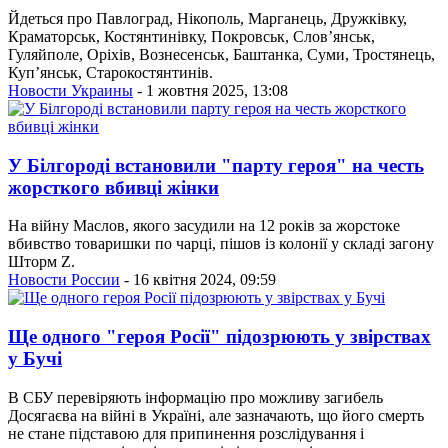
Йдеться про Павлоград, Нікополь, Марганець, Дружківку,
Краматорськ, Костянтинівку, Покровськ, Слов’янськ,
Гуляйполе, Оріхів, Вознесенськ, Баштанка, Суми, Тростянець,
Куп’янськ, Старокостянтинів.
Новости Украины
- 1 жовтня 2025, 13:08
У Білгороді встановили "парту героя" на честь
жорсткого вбивці жінки
На війну Маслов, якого засудили на 12 років за жорстоке
вбивство товаришки по чарці, пішов із колонії у складі загону
Шторм Z.
Новости России
- 16 квітня 2024, 09:59
Ще одного "героя Росії" підозрюють у звірствах
у Бучі
В СБУ перевіряють інформацію про можливу загибель
Досягаєва на війні в Україні, але зазначають, що його смерть
не стане підставою для припинення розслідування і