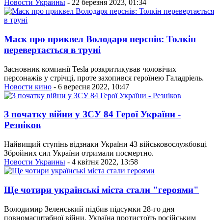
Новости Украины
- 22 березня 2023, 01:34
Маск про приквел Володаря перснів: Толкін
перевертається в труні
Засновник компанії Tesla розкритикував чоловічих
персонажів у стрічці, проте захопився героїнею Галадріель.
Новости кино
- 6 вересня 2022, 10:47
З початку війни у ЗСУ 84 Герої України -
Резніков
Найвищий ступінь відзнаки України 43 військовослужбовці
Збройних сил України отримали посмертно.
Новости Украины
- 4 квітня 2022, 13:58
Ще чотири українські міста стали "героями"
Володимир Зеленський підбив підсумки 28-го дня
повномасштабної війни. Україна протистоїть російським