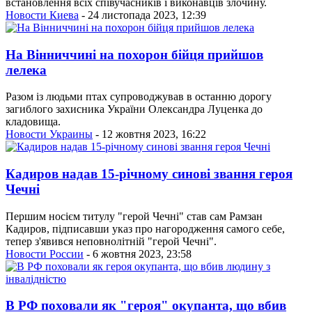
встановлення всіх співучасників і виконавців злочину.
Новости Киева
- 24 листопада 2023, 12:39
На Вінниччині на похорон бійця прийшов
лелека
Разом із людьми птах супроводжував в останню дорогу
загиблого захисника України Олександра Луценка до
кладовища.
Новости Украины
- 12 жовтня 2023, 16:22
Кадиров надав 15-річному синові звання героя
Чечні
Першим носієм титулу "герой Чечні" став сам Рамзан
Кадиров, підписавши указ про нагородження самого себе,
тепер з'явився неповнолітній "герой Чечні".
Новости России
- 6 жовтня 2023, 23:58
В РФ поховали як "героя" окупанта, що вбив