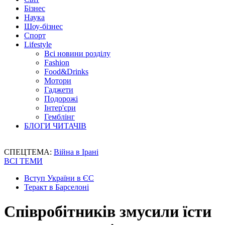
Бізнес
Наука
Шоу-бізнес
Спорт
Lifestyle
Всі новини розділу
Fashion
Food&Drinks
Мотори
Гаджети
Подорожі
Інтер'єри
Гемблінг
БЛОГИ ЧИТАЧІВ
СПЕЦТЕМА:
Війна в Ірані
ВСІ ТЕМИ
Вступ України в ЄС
Теракт в Барселоні
Співробітників змусили їсти