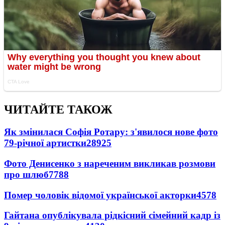
ЧИТАЙТЕ ТАКОЖ
Як змінилася Софія Ротару: з'явилося нове фото
79-річної артистки
28925
Фото Денисенко з нареченим викликав розмови
про шлюб
7788
Помер чоловік відомої української акторки
4578
Гайтана опублікувала рідкісний сімейний кадр із