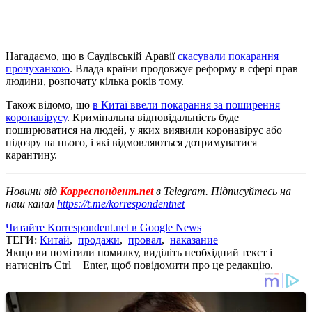
Нагадаємо, що в Саудівській Аравії
скасували покарання
прочуханкою
. Влада країни продовжує реформу в сфері прав
людини, розпочату кілька років тому.
Також відомо, що
в Китаї ввели покарання за поширення
коронавірусу
. Кримінальна відповідальність буде
поширюватися на людей, у яких виявили коронавірус або
підозру на нього, і які відмовляються дотримуватися
карантину.
Новини від
Корреспондент.net
в Telegram. Підписуйтесь на
наш канал
https://t.me/korrespondentnet
Читайте Korrespondent.net в Google News
ТЕГИ:
Китай
,
продажи
,
провал
,
наказание
Якщо ви помітили помилку, виділіть необхідний текст і
натисніть Ctrl + Enter, щоб повідомити про це редакцію.