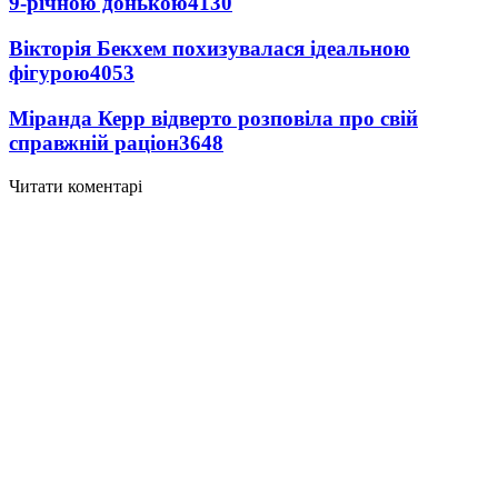
9-річною донькою
4130
Вікторія Бекхем похизувалася ідеальною
фігурою
4053
Міранда Керр відверто розповіла про свій
справжній раціон
3648
Читати коментарі