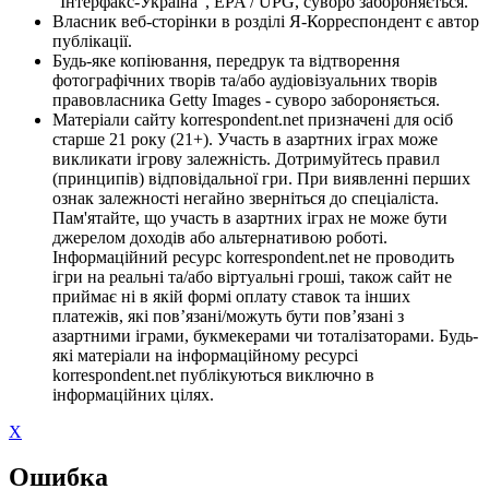
"Інтерфакс-Україна", EPA / UPG, суворо забороняється.
Власник веб-сторінки в розділі Я-Корреспондент є автор
публікації.
Будь-яке копіювання, передрук та відтворення
фотографічних творів та/або аудіовізуальних творів
правовласника Getty Images - суворо забороняється.
Матеріали сайту korrespondent.net призначені для осіб
старше 21 року (21+). Участь в азартних іграх може
викликати ігрову залежність. Дотримуйтесь правил
(принципів) відповідальної гри. При виявленні перших
ознак залежності негайно зверніться до спеціаліста.
Пам'ятайте, що участь в азартних іграх не може бути
джерелом доходів або альтернативою роботі.
Інформаційний ресурс korrespondent.net не проводить
ігри на реальні та/або віртуальні гроші, також сайт не
приймає ні в якій формі оплату ставок та інших
платежів, які пов’язані/можуть бути пов’язані з
азартними іграми, букмекерами чи тоталізаторами. Будь-
які матеріали на інформаційному ресурсі
korrespondent.net публікуються виключно в
інформаційних цілях.
X
Ошибка