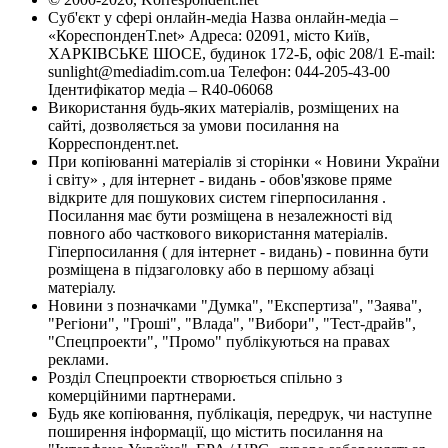
Суб'єкт у сфері онлайн-медіа Назва онлайн-медіа –
«КореспонденТ.net» Адреса: 02091, місто Київ,
ХАРКІВСЬКЕ ШОСЕ, будинок 172-Б, офіс 208/1 E-mail:
sunlight@mediadim.com.ua
Телефон: 044-205-43-00
Ідентифікатор медіа – R40-06068
Використання будь-яких матеріалів, розміщених на
сайті, дозволяється за умови посилання на
Корреспондент.net.
При копіюванні матеріалів зі сторінки « Новини України
і світу» , для інтернет - видань - обов'язкове пряме
відкрите для пошукових систем гіперпосилання .
Посилання має бути розміщена в незалежності від
повного або часткового використання матеріалів.
Гіперпосилання ( для інтернет - видань) - повинна бути
розміщена в підзаголовку або в першому абзаці
матеріалу.
Новини з позначками "Думка", "Експертиза", "Заява",
"Регіони", "Гроші", "Влада", "Вибори", "Тест-драйв",
"Спецпроекти", "Промо" публікуються на правах
реклами.
Розділ Спецпроекти створюється спільно з
комерційними партнерами.
Будь яке копіювання, публікація, передрук, чи наступне
поширення інформації, що містить посилання на