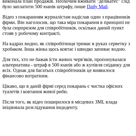
виконала план продажів. Неохочим вживати "делікатес" слід
було заплатити 500 юанів штрафу, пише
Daily Mail
.
Відео з покаранням журналістам надіслав один з працівників
фірми. Він наголосив, що така міра покарання в принципі не
була сюрпризом для співробітників, оскільки даний пункт
стояв у робочому контракті.
На кадрах видно, як співробітниця тримає в руках серветку з
хробаком. Інша жінка щось ковтає і швидко запиває водою.
Для тих, хто не бажав їсти живих черв'яків, пропонувалася
альтернатива - штраф в 500 юанів або ж купівля сніданку для
всіх. Однак для багатьох співробітників це виявилося
фінансово витратним.
Цікаво, що в даній фірмі серед покарань є чистка офісних
туалетів і ковтання живої риби.
Після того, як відео поширилося в місцевих ЗМІ, влада
ініціювала розслідування інциденту.