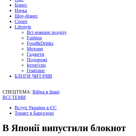
Бізнес
Наука
Шоу-бізнес
Спорт
Lifestyle
Всі новини розділу
Fashion
Food&Drinks
Мотори
Гаджети
Подорожі
Інтер'єри
Гемблінг
БЛОГИ ЧИТАЧІВ
СПЕЦТЕМА:
Війна в Ірані
ВСІ ТЕМИ
Вступ України в ЄС
Теракт в Барселоні
В Японії випустили блокнот