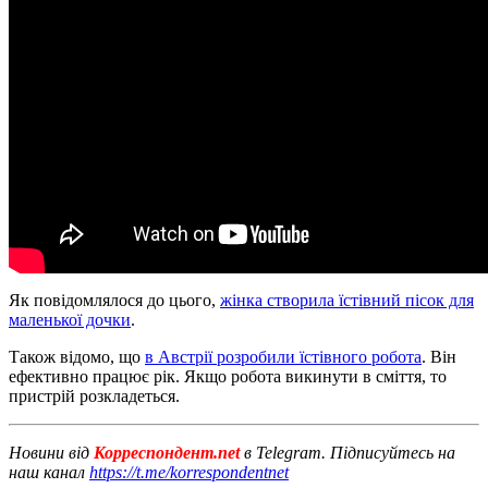
Як повідомлялося до цього,
жінка створила їстівний пісок для
маленької дочки
.
Також відомо, що
в Австрії розробили їстівного робота
. Він
ефективно працює рік. Якщо робота викинути в сміття, то
пристрій розкладеться.
Новини від
Корреспондент.net
в Telegram. Підписуйтесь на
наш канал
https://t.me/korrespondentnet