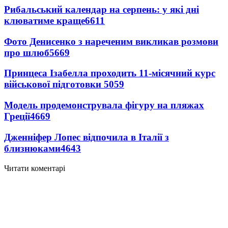
Рибальський календар на серпень: у які дні
клюватиме краще
6611
Фото Денисенко з нареченим викликав розмови
про шлюб
5669
Принцеса Ізабелла проходить 11-місячний курс
військової підготовки
5059
Модель продемонструвала фігуру на пляжах
Греції
4669
Дженніфер Лопес відпочила в Італії з
близнюками
4643
Читати коментарі