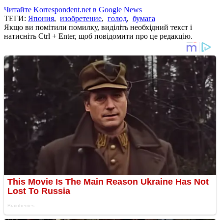
Читайте Korrespondent.net в Google News
ТЕГИ:
Япония
,
изобретение
,
голод
,
бумага
Якщо ви помітили помилку, виділіть необхідний текст і
натисніть Ctrl + Enter, щоб повідомити про це редакцію.