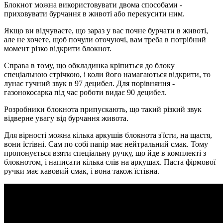
Блокнот можна використовувати двома способами -
приховувати бурчання в животі або перекусити ним.
Якщо ви відчуваєте, що зараз у вас почне бурчати в животі,
але не хочете, щоб почули оточуючі, вам треба в потрібний
момент різко відкрити блокнот.
Справа в тому, що обкладинка кріпиться до блоку
спеціальною стрічкою, і коли його намагаються відкрити, то
лунає гучний звук в 97 децибел. Для порівняння -
газонокосарка під час роботи видає 90 децибел.
Розробники блокнота припускають, що такий різкий звук
відверне увагу від бурчання живота.
Для вірності можна кілька аркушів блокнота з'їсти, на щастя,
вони їстівні. Сам по собі папір має нейтральний смак. Тому
пропонується взяти спеціальну ручку, що йде в комплекті з
блокнотом, і написати кілька слів на аркушах. Паста фірмової
ручки має кавовий смак, і вона також їстівна.