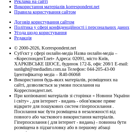
Реклама на сайті
Використання матеріалів korrespondent.net
Правила користування сайтом
Договір користування сайтом
Політика у сфері конфіденційності і персональних даних
Угода щодо користування
Редакція
© 2000-2026, Korrespondent.net
Суб'єкт у сфері онлайн-медіа Назва онлайн-медіа –
«КореспонденТ.net» Адреса: 02091, місто Київ,
ХАРКІВСЬКЕ ШОСЕ, будинок 172-Б, офіс 208/1 E-mail:
sunlight@mediadim.com.ua
Телефон: 044-205-43-00
Ідентифікатор медіа – R40-06068
Використання будь-яких матеріалів, розміщених на
сайті, дозволяється за умови посилання на
Корреспондент.net.
При копіюванні матеріалів зі сторінки « Новини України
і світу» , для інтернет - видань - обов'язкове пряме
відкрите для пошукових систем гіперпосилання .
Посилання має бути розміщена в незалежності від
повного або часткового використання матеріалів.
Гіперпосилання ( для інтернет - видань) - повинна бути
розміщена в підзаголовку або в першому абзаці