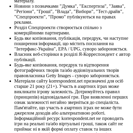
матеріалу.
Новини з позначками "Думка", "Експертиза", "Заява",
"Регіони", "Гроші", "Влада", "Вибори", "Тест-драйв",
"Спецпроекти", "Промо" публікуються на правах
реклами.
Розділ Спецпроекти створюється спільно з
комерційними партнерами.
Будь яке копіювання, публікація, передрук, чи наступне
поширення інформації, що містить посилання на
"Інтерфакс-Україна", EPA / UPG, суворо забороняється.
Власник веб-сторінки в розділі Я-Корреспондент є автор
публікації.
Будь-яке копіювання, передрук та відтворення
фотографічних творів та/або аудіовізуальних творів
правовласника Getty Images - суворо забороняється.
Матеріали сайту korrespondent.net призначені для осіб
старше 21 року (21+). Участь в азартних іграх може
викликати ігрову залежність. Дотримуйтесь правил
(принципів) відповідальної гри. При виявленні перших
ознак залежності негайно зверніться до спеціаліста.
Пам'ятайте, що участь в азартних іграх не може бути
джерелом доходів або альтернативою роботі.
Інформаційний ресурс korrespondent.net не проводить
ігри на реальні та/або віртуальні гроші, також сайт не
приймає ні в якій формі оплату ставок та інших