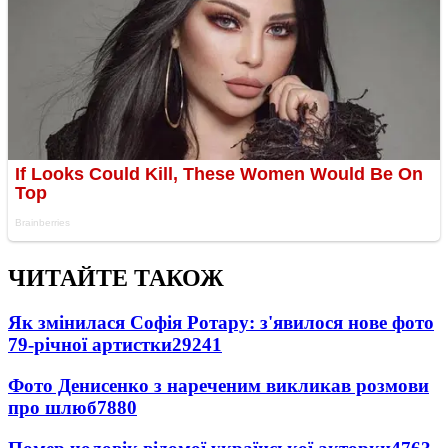
ЧИТАЙТЕ ТАКОЖ
Як змінилася Софія Ротару: з'явилося нове фото
79-річної артистки
29241
Фото Денисенко з нареченим викликав розмови
про шлюб
7880