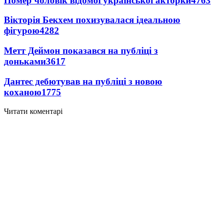
Помер чоловік відомої української акторки
4763
Вікторія Бекхем похизувалася ідеальною
фігурою
4282
Метт Деймон показався на публіці з
доньками
3617
Дантес дебютував на публіці з новою
коханою
1775
Читати коментарі