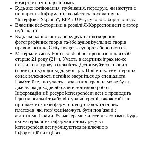
комерційними партнерами.
Будь яке копіювання, публікація, передрук, чи наступне
поширення інформації, що містить посилання на
"Інтерфакс-Україна", EPA / UPG, суворо забороняється.
Власник веб-сторінки в розділі Я-Корреспондент є автор
публікації.
Будь-яке копіювання, передрук та відтворення
фотографічних творів та/або аудіовізуальних творів
правовласника Getty Images - суворо забороняється.
Матеріали сайту korrespondent.net призначені для осіб
старше 21 року (21+). Участь в азартних іграх може
викликати ігрову залежність. Дотримуйтесь правил
(принципів) відповідальної гри. При виявленні перших
ознак залежності негайно зверніться до спеціаліста.
Пам'ятайте, що участь в азартних іграх не може бути
джерелом доходів або альтернативою роботі.
Інформаційний ресурс korrespondent.net не проводить
ігри на реальні та/або віртуальні гроші, також сайт не
приймає ні в якій формі оплату ставок та інших
платежів, які пов’язані/можуть бути пов’язані з
азартними іграми, букмекерами чи тоталізаторами. Будь-
які матеріали на інформаційному ресурсі
korrespondent.net публікуються виключно в
інформаційних цілях.