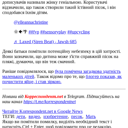
дописувачів називали жінку геніальною. Користувачі
відзначили, що також створили такий їстівний пісок, і він
сподобався їхнім дітям.
@elleannachristine
🌞🐠🌴
##fyp
##sensoryplay
##upcycling
♬ Laxed (Siren Beat) - Jawsh 685
Деякі батьки помітили потенційну небезпеку в цій хитрості.
Вони зазначили, що дитина може з'їсти справжній пісок на
пляжі, думаючи, що він теж смачний.
Раніше повідомлялося, що
була помічена загадкова здатність
маленьких дітей
. Також відомо про те, що
блогер показав, як
почистити яйце, і став зіркою.
Новини від
Корреспондент.net
в Telegram. Підписуйтесь на
наш канал
https://t.me/korrespondentnet
Читайте Korrespondent.net в Google News
ТЕГИ:
дети
,
видео
,
изобретение
,
песок
,
Мать
Якщо ви помітили помилку, виділіть необхідний текст і
натисніть Ctrl + Enter, щоб повідомити про це редакцію.