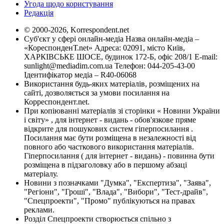
Угода щодо користування
Редакція
© 2000-2026, Korrespondent.net
Суб'єкт у сфері онлайн-медіа Назва онлайн-медіа –
«КореспонденТ.net» Адреса: 02091, місто Київ,
ХАРКІВСЬКЕ ШОСЕ, будинок 172-Б, офіс 208/1 E-mail:
sunlight@mediadim.com.ua
Телефон: 044-205-43-00
Ідентифікатор медіа – R40-06068
Використання будь-яких матеріалів, розміщених на
сайті, дозволяється за умови посилання на
Корреспондент.net.
При копіюванні матеріалів зі сторінки « Новини України
і світу» , для інтернет - видань - обов'язкове пряме
відкрите для пошукових систем гіперпосилання .
Посилання має бути розміщена в незалежності від
повного або часткового використання матеріалів.
Гіперпосилання ( для інтернет - видань) - повинна бути
розміщена в підзаголовку або в першому абзаці
матеріалу.
Новини з позначками "Думка", "Експертиза", "Заява",
"Регіони", "Гроші", "Влада", "Вибори", "Тест-драйв",
"Спецпроекти", "Промо" публікуються на правах
реклами.
Розділ Спецпроекти створюється спільно з