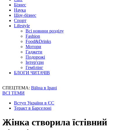
Бізнес
Наука
Шоу-бізнес
Спорт
Lifestyle
Всі новини розділу
Fashion
Food&Drinks
Мотори
Гаджети
Подорожі
Інтер'єри
Гемблінг
БЛОГИ ЧИТАЧІВ
СПЕЦТЕМА:
Війна в Ірані
ВСІ ТЕМИ
Вступ України в ЄС
Теракт в Барселоні
Жінка створила їстівний