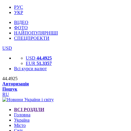
РУС
УКР
ВІДЕО
ФОТО
НАЙПОПУЛЯРНІШІ
СПЕЦПРОЕКТИ
USD
USD
44.4925
EUR
51.3357
Всі курси валют
44.4925
Авторизація
Пошук
RU
ВСІ РОЗДІЛИ
Головна
Україна
Місто
Світ