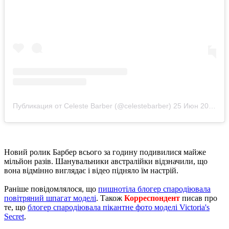
Публикация от Celeste Barber (@celestebarber)
25 Июн 2020 в 4:45 PDT
Новий ролик Барбер всього за годину подивилися майже
мільйон разів. Шанувальники австралійки відзначили, що
вона відмінно виглядає і відео підняло їм настрій.
Раніше повідомлялося, що
пишнотіла блогер спародіювала
повітряний шпагат моделі
. Також
Корреспондент
писав про
те, що
блогер спародіювала пікантне фото моделі Victoria's
Secret
.