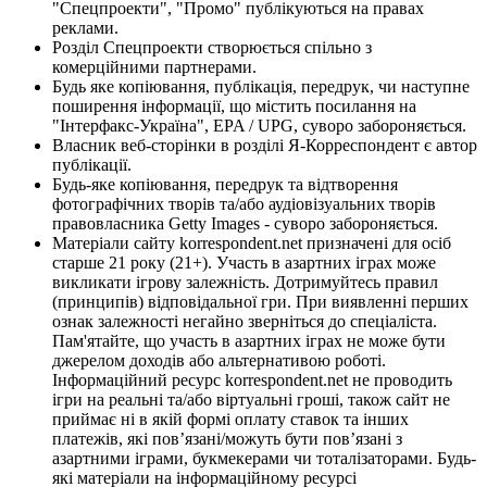
"Спецпроекти", "Промо" публікуються на правах
реклами.
Розділ Спецпроекти створюється спільно з
комерційними партнерами.
Будь яке копіювання, публікація, передрук, чи наступне
поширення інформації, що містить посилання на
"Інтерфакс-Україна", EPA / UPG, суворо забороняється.
Власник веб-сторінки в розділі Я-Корреспондент є автор
публікації.
Будь-яке копіювання, передрук та відтворення
фотографічних творів та/або аудіовізуальних творів
правовласника Getty Images - суворо забороняється.
Матеріали сайту korrespondent.net призначені для осіб
старше 21 року (21+). Участь в азартних іграх може
викликати ігрову залежність. Дотримуйтесь правил
(принципів) відповідальної гри. При виявленні перших
ознак залежності негайно зверніться до спеціаліста.
Пам'ятайте, що участь в азартних іграх не може бути
джерелом доходів або альтернативою роботі.
Інформаційний ресурс korrespondent.net не проводить
ігри на реальні та/або віртуальні гроші, також сайт не
приймає ні в якій формі оплату ставок та інших
платежів, які пов’язані/можуть бути пов’язані з
азартними іграми, букмекерами чи тоталізаторами. Будь-
які матеріали на інформаційному ресурсі