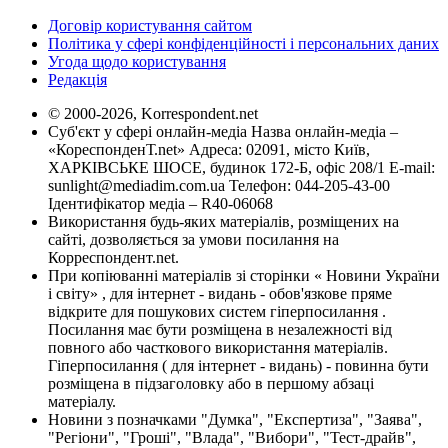
Договір користування сайтом
Політика у сфері конфіденційності і персональних даних
Угода щодо користування
Редакція
© 2000-2026, Korrespondent.net
Суб'єкт у сфері онлайн-медіа Назва онлайн-медіа –
«КореспонденТ.net» Адреса: 02091, місто Київ,
ХАРКІВСЬКЕ ШОСЕ, будинок 172-Б, офіс 208/1 E-mail:
sunlight@mediadim.com.ua
Телефон: 044-205-43-00
Ідентифікатор медіа – R40-06068
Використання будь-яких матеріалів, розміщених на
сайті, дозволяється за умови посилання на
Корреспондент.net.
При копіюванні матеріалів зі сторінки « Новини України
і світу» , для інтернет - видань - обов'язкове пряме
відкрите для пошукових систем гіперпосилання .
Посилання має бути розміщена в незалежності від
повного або часткового використання матеріалів.
Гіперпосилання ( для інтернет - видань) - повинна бути
розміщена в підзаголовку або в першому абзаці
матеріалу.
Новини з позначками "Думка", "Експертиза", "Заява",
"Регіони", "Гроші", "Влада", "Вибори", "Тест-драйв",