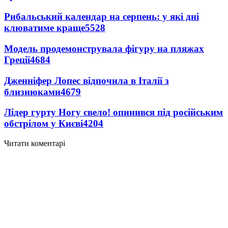
Рибальський календар на серпень: у які дні
клюватиме краще
5528
Модель продемонструвала фігуру на пляжах
Греції
4684
Дженніфер Лопес відпочила в Італії з
близнюками
4679
Лідер гурту Ногу свело! опинився під російським
обстрілом у Києві
4204
Читати коментарі