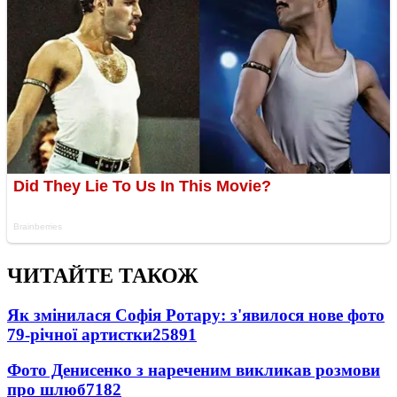
ЧИТАЙТЕ ТАКОЖ
Як змінилася Софія Ротару: з'явилося нове фото
79-річної артистки
25891
Фото Денисенко з нареченим викликав розмови
про шлюб
7182