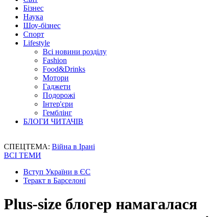
Бізнес
Наука
Шоу-бізнес
Спорт
Lifestyle
Всі новини розділу
Fashion
Food&Drinks
Мотори
Гаджети
Подорожі
Інтер'єри
Гемблінг
БЛОГИ ЧИТАЧІВ
СПЕЦТЕМА:
Війна в Ірані
ВСІ ТЕМИ
Вступ України в ЄС
Теракт в Барселоні
Plus-size блогер намагалася