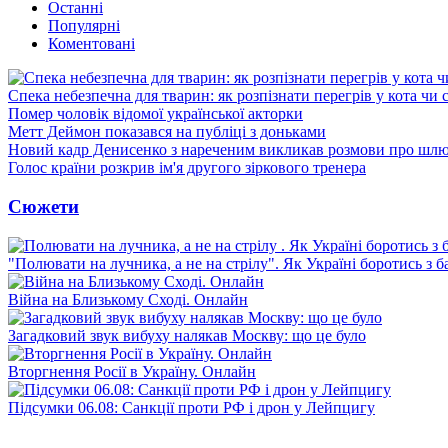
Останні
Популярні
Коментовані
Спека небезпечна для тварин: як розпізнати перегрів у кота чи 
Помер чоловік відомої української акторки
Метт Деймон показався на публіці з доньками
Новий кадр Денисенко з нареченим викликав розмови про шл
Голос країни розкрив ім'я другого зіркового тренера
Сюжети
"Полювати на лучника, а не на стрілу". Як Україні боротись з 
Війна на Близькому Сході. Онлайн
Загадковий звук вибуху налякав Москву: що це було
Вторгнення Росії в Україну. Онлайн
Підсумки 06.08: Санкції проти РФ і дрон у Лейпцигу