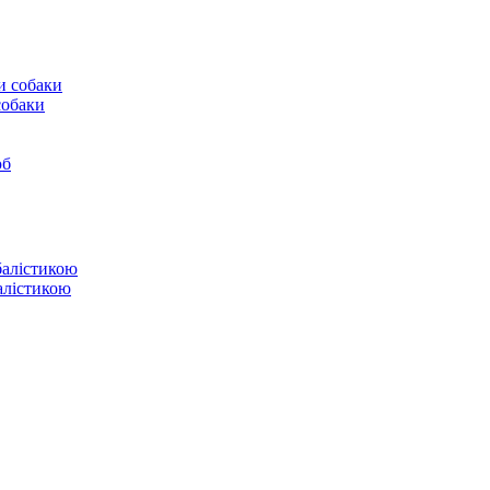
собаки
юб
балістикою