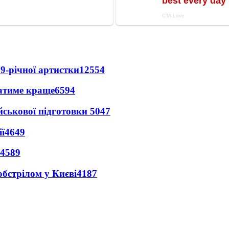
9-річної артистки
12554
ватиме краще
6594
йськової підготовки
5047
ї
4649
4589
обстрілом у Києві
4187