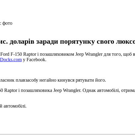
с. доларів заради порятунку свого люксов
rd F-150 Raptor і позашляховиком Jeep Wrangler для того, щоб в
d Docks.com
у Facebook.
ласник плавзасобу негайно кинувся рятувати його.
 Raptor і позашляховика Jeep Wrangler. Однак автомобілі, отрима
й автомобілі.