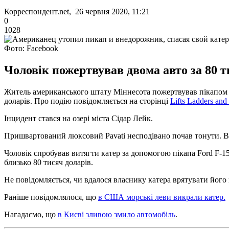
Корреспондент.net, 26 червня 2020, 11:21
0
1028
Фото: Facebook
Чоловік пожертвував двома авто за 80 ти
Житель американського штату Міннесота пожертвував пікапом Fo
доларів. Про подію повідомляється на сторінці
Lifts Ladders an
Інцидент стався на озері міста Сідар Лейк.
Пришвартований люксовий Pavati несподівано почав тонути. В
Чоловік спробував витягти катер за допомогою пікапа Ford F-150
близько 80 тисяч доларів.
Не повідомляється, чи вдалося власнику катера врятувати його 
Раніше повідомлялося, що
в США морські леви викрали катер.
Нагадаємо, що
в Києві зливою змило автомобіль
.