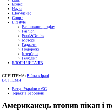
Бізнес
Наука
Шоу-бізнес
Спорт
Lifestyle
Всі новини розділу
Fashion
Food&Drinks
Мотори
Гаджети
Подорожі
Інтер'єри
Гемблінг
БЛОГИ ЧИТАЧІВ
СПЕЦТЕМА:
Війна в Ірані
ВСІ ТЕМИ
Вступ України в ЄС
Теракт в Барселоні
Американець втопив пікап і п