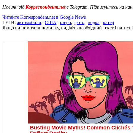
Новини від
Корреспондент.net
в Telegram. Підписуйтесь на на
Читайте Korrespondent.net в Google News
ТЕГИ:
автомобили
,
США
,
озеро
,
фото
,
лодка
,
катер
Якщо ви помітили помилку, виділіть необхідний текст і натисніт