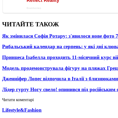
ЧИТАЙТЕ ТАКОЖ
Як змінилася Софія Ротару: з'явилося нове фото 7
Рибальський календар на серпень: у які дні клю
Принцеса Ізабелла проходить 11-місячний курс ві
Модель продемонструвала фігуру на пляжах Греці
Дженніфер Лопес відпочила в Італії з близнюками
Лідер гурту Ногу свело! опинився під російським 
Читати коментарі
Lifestyle&Fashion