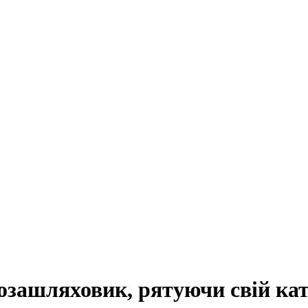
озашляховик, рятуючи свій ка