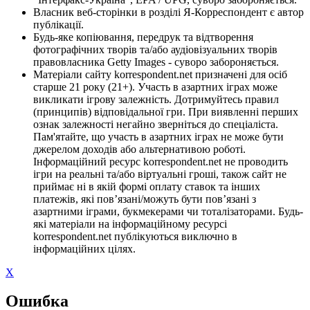
Власник веб-сторінки в розділі Я-Корреспондент є автор
публікації.
Будь-яке копіювання, передрук та відтворення
фотографічних творів та/або аудіовізуальних творів
правовласника Getty Images - суворо забороняється.
Матеріали сайту korrespondent.net призначені для осіб
старше 21 року (21+). Участь в азартних іграх може
викликати ігрову залежність. Дотримуйтесь правил
(принципів) відповідальної гри. При виявленні перших
ознак залежності негайно зверніться до спеціаліста.
Пам'ятайте, що участь в азартних іграх не може бути
джерелом доходів або альтернативою роботі.
Інформаційний ресурс korrespondent.net не проводить
ігри на реальні та/або віртуальні гроші, також сайт не
приймає ні в якій формі оплату ставок та інших
платежів, які пов’язані/можуть бути пов’язані з
азартними іграми, букмекерами чи тоталізаторами. Будь-
які матеріали на інформаційному ресурсі
korrespondent.net публікуються виключно в
інформаційних цілях.
X
Ошибка