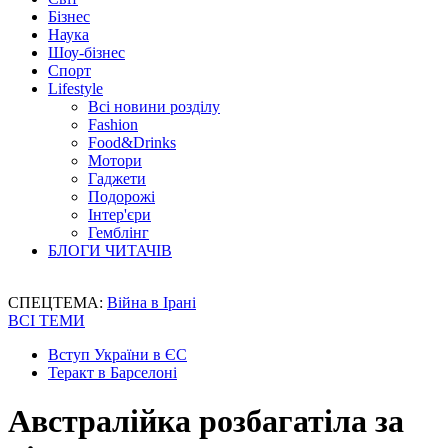
Бізнес
Наука
Шоу-бізнес
Спорт
Lifestyle
Всі новини розділу
Fashion
Food&Drinks
Мотори
Гаджети
Подорожі
Інтер'єри
Гемблінг
БЛОГИ ЧИТАЧІВ
СПЕЦТЕМА:
Війна в Ірані
ВСІ ТЕМИ
Вступ України в ЄС
Теракт в Барселоні
Австралійка розбагатіла за