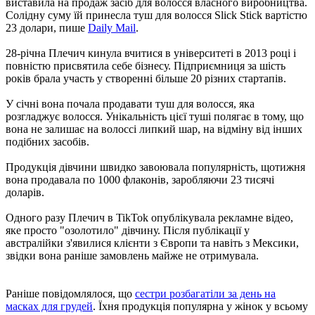
виставила на продаж засіб для волосся власного виробництва.
Солідну суму їй принесла туш для волосся Slick Stick вартістю
23 долари, пише
Daily Mail
.
28-річна Плечич кинула вчитися в університеті в 2013 році і
повністю присвятила себе бізнесу. Підприємниця за шість
років брала участь у створенні більше 20 різних стартапів.
У січні вона почала продавати туш для волосся, яка
розгладжує волосся. Унікальність цієї туші полягає в тому, що
вона не залишає на волоссі липкий шар, на відміну від інших
подібних засобів.
Продукція дівчини швидко завоювала популярність, щотижня
вона продавала по 1000 флаконів, заробляючи 23 тисячі
доларів.
Одного разу Плечич в TikTok опублікувала рекламне відео,
яке просто "озолотило" дівчину. Після публікації у
австралійки з'явилися клієнти з Європи та навіть з Мексики,
звідки вона раніше замовлень майже не отримувала.
Раніше повідомлялося, що
сестри розбагатіли за день на
масках для грудей
. Їхня продукція популярна у жінок у всьому