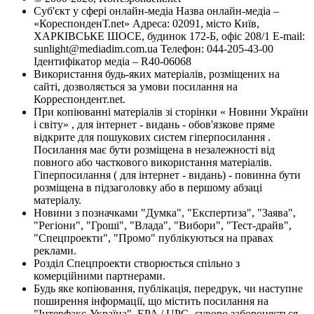
Суб'єкт у сфері онлайн-медіа Назва онлайн-медіа –
«КореспонденТ.net» Адреса: 02091, місто Київ,
ХАРКІВСЬКЕ ШОСЕ, будинок 172-Б, офіс 208/1 E-mail:
sunlight@mediadim.com.ua
Телефон: 044-205-43-00
Ідентифікатор медіа – R40-06068
Використання будь-яких матеріалів, розміщених на
сайті, дозволяється за умови посилання на
Корреспондент.net.
При копіюванні матеріалів зі сторінки « Новини України
і світу» , для інтернет - видань - обов'язкове пряме
відкрите для пошукових систем гіперпосилання .
Посилання має бути розміщена в незалежності від
повного або часткового використання матеріалів.
Гіперпосилання ( для інтернет - видань) - повинна бути
розміщена в підзаголовку або в першому абзаці
матеріалу.
Новини з позначками "Думка", "Експертиза", "Заява",
"Регіони", "Гроші", "Влада", "Вибори", "Тест-драйв",
"Спецпроекти", "Промо" публікуються на правах
реклами.
Розділ Спецпроекти створюється спільно з
комерційними партнерами.
Будь яке копіювання, публікація, передрук, чи наступне
поширення інформації, що містить посилання на
"Інтерфакс-Україна", EPA / UPG, суворо забороняється.