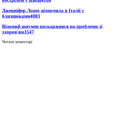
обстрілом у Києві
4108
Дженніфер Лопес відпочила в Італії з
близнюками
4083
Відомий шоумен поскаржився на проблеми зі
здоров'ям
3547
Читати коментарі