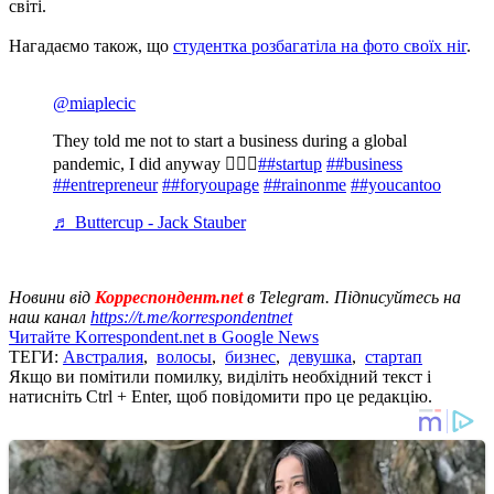
світі.
Нагадаємо також, що
студентка розбагатіла на фото своїх ніг
.
@miaplecic
They told me not to start a business during a global
pandemic, I did anyway 💁🏽‍♀️
##startup
##business
##entrepreneur
##foryoupage
##rainonme
##youcantoo
♬ Buttercup - Jack Stauber
Новини від
Корреспондент.net
в Telegram. Підписуйтесь на
наш канал
https://t.me/korrespondentnet
Читайте Korrespondent.net в Google News
ТЕГИ:
Австралия
,
волосы
,
бизнес
,
девушка
,
стартап
Якщо ви помітили помилку, виділіть необхідний текст і
натисніть Ctrl + Enter, щоб повідомити про це редакцію.