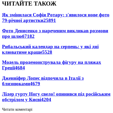
ЧИТАЙТЕ ТАКОЖ
Як змінилася Софія Ротару: з'явилося нове фото
79-річної артистки
25891
Фото Денисенко з нареченим викликав розмови
про шлюб
7182
Рибальський календар на серпень: у які дні
клюватиме краще
5528
Модель продемонструвала фігуру на пляжах
Греції
4684
Дженніфер Лопес відпочила в Італії з
близнюками
4679
Лідер гурту Ногу свело! опинився під російським
обстрілом у Києві
4204
Читати коментарі