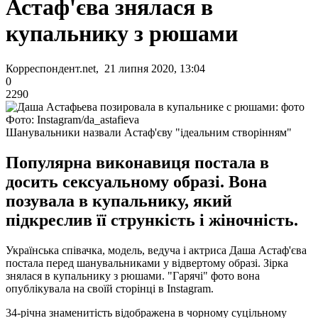
Астаф'єва знялася в
купальнику з рюшами
Корреспондент.net, 21 липня 2020, 13:04
0
2290
Фото: Instagram/da_astafieva
Шанувальники назвали Астаф'єву "ідеальним створінням"
Популярна виконавиця постала в
досить сексуальному образі. Вона
позувала в купальнику, який
підкреслив її стрункість і жіночність.
Українська співачка, модель, ведуча і актриса Даша Астаф'єва
постала перед шанувальниками у відвертому образі. Зірка
знялася в купальнику з рюшами. "Гарячі" фото вона
опублікувала на своїй сторінці в Instagram.
34-річна знаменитість відображена в чорному суцільному