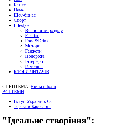
Бізнес
Наука
Шоу-бізнес
Спорт
Lifestyle
Всі новини розділу
Fashion
Food&Drinks
Мотори
Гаджети
Подорожі
Інтер'єри
Гемблінг
БЛОГИ ЧИТАЧІВ
СПЕЦТЕМА:
Війна в Ірані
ВСІ ТЕМИ
Вступ України в ЄС
Теракт в Барселоні
"Ідеальне створіння":