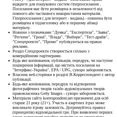
відкрите для пошукових систем гіперпосилання .
Посилання має бути розміщена в незалежності від
повного або часткового використання матеріалів.
Гіперпосилання ( для інтернет - видань) - повинна бути
розміщена в підзаголовку або в першому абзаці
матеріалу.
Новини з позначками "Думка", "Експертиза", "Заява",
"Регіони", "Гроші", "Влада", "Вибори", "Тест-драйв",
"Спецпроекти", "Промо" публікуються на правах
реклами.
Розділ Спецпроекти створюється спільно з
комерційними партнерами.
Будь яке копіювання, публікація, передрук, чи наступне
поширення інформації, що містить посилання на
"Інтерфакс-Україна", EPA / UPG, суворо забороняється.
Власник веб-сторінки в розділі Я-Корреспондент є автор
публікації.
Будь-яке копіювання, передрук та відтворення
фотографічних творів та/або аудіовізуальних творів
правовласника Getty Images - суворо забороняється.
Матеріали сайту korrespondent.net призначені для осіб
старше 21 року (21+). Участь в азартних іграх може
викликати ігрову залежність. Дотримуйтесь правил
(принципів) відповідальної гри. При виявленні перших
ознак залежності негайно зверніться до спеціаліста.