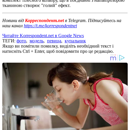
комплект тілесного кольору, що в поєднанні з напівпрозорою
тканиною створює "голий" ефект.
Новини від
Корреспондент.net
в Telegram. Підписуйтесь на
наш канал
https://t.me/korrespondentnet
Читайте Korrespondent.net в Google News
ТЕГИ:
фото
,
модель
,
певица
,
купальник
Якщо ви помітили помилку, виділіть необхідний текст і
натисніть Ctrl + Enter, щоб повідомити про це редакцію.