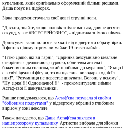
купальник, який оригінально оформлений білими рюшами.
Даша позує на підборах.
Зірка продемонструвала свої довгі стрункі ноги.
"Дівчата, знайте, якщо чоловік знімає вас сам, довше десяти
секунд, у вас #ВСЕСЕРЙОЗНО", - підписала знімок співачка.
Дописувачі залишилися в захваті від відвертого образу зірки.
Її фото в цілому отримали майже 19 тисяч лайків.
"Тітко Дашо, якi ви гарнi", "Даринка безсумнівно ідеальне
створіння з ідеальною фігуркою, обличчям ангела і
божественним голосом, який пробиває до мурашок", "Якщо і
є в світі ідеальні фігури, то ви щаслива володарка однієї з
них!", "Розумниця не перестає дивувати. Вогонь у всьому",
"Ну, зірка!!!! Однозначно!!!!", - прокоментували знімки
Астаф'євої її шанувальники.
Раніше повідомлялося, що
Астаф'єва позувала зі своїми
"бойовими подругами"
у відвертому вбранні з глибоким
вирізом у зоні декольте.
Також нагадаємо, що
Даша Астаф'єва знялася в
напівпрозорому купальнику
. Артистка вибрала для зйомки