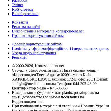
Facebook
Twitter
RSS-стрічки
E-mail розсилка
Контакти
Реклама на сайті
Використання матеріалів korrespondent.net
Правила користування сайтом
Договір користування сайтом
Політика у сфері конфіденційності і персональних даних
Угода щодо користування
Редакція
© 2000-2026, Korrespondent.net
Суб'єкт у сфері онлайн-медіа Назва онлайн-медіа –
«КореспонденТ.net» Адреса: 02091, місто Київ,
ХАРКІВСЬКЕ ШОСЕ, будинок 172-Б, офіс 208/1 E-mail:
sunlight@mediadim.com.ua
Телефон: 044-205-43-00
Ідентифікатор медіа – R40-06068
Використання будь-яких матеріалів, розміщених на
сайті, дозволяється за умови посилання на
Корреспондент.net.
При копіюванні матеріалів зі сторінки « Новини України
і світу» , для інтернет - видань - обов'язкове пряме