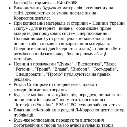
Ідентифікатор медіа – R40-06068
Використання будь-яких матеріалів, розміщених на
сайті, дозволяється за умови посилання на
Корреспондент.net.
При копіюванні матеріалів зі сторінки « Новини України
і світу» , для інтернет - видань - обов'язкове пряме
відкрите для пошукових систем гіперпосилання .
Посилання має бути розміщена в незалежності від
повного або часткового використання матеріалів.
Гіперпосилання ( для інтернет - видань) - повинна бути
розміщена в підзаголовку або в першому абзаці
матеріалу.
Новини з позначками "Думка", "Експертиза", "Заява",
"Регіони", "Гроші", "Влада", "Вибори", "Тест-драйв",
"Спецпроекти", "Промо" публікуються на правах
реклами.
Розділ Спецпроекти створюється спільно з
комерційними партнерами.
Будь яке копіювання, публікація, передрук, чи наступне
поширення інформації, що містить посилання на
"Інтерфакс-Україна", EPA / UPG, суворо забороняється.
Власник веб-сторінки в розділі Я-Корреспондент є автор
публікації.
Будь-яке копіювання, передрук та відтворення
фотографічних творів та/або аудіовізуальних творів