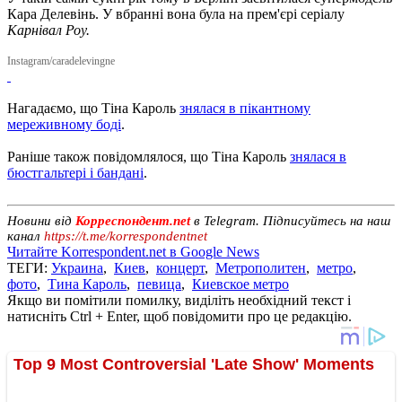
Кара Делевінь. У вбранні вона була на прем'єрі серіалу
Карнівал Роу.
Instagram/caradelevingne
Нагадаємо, що Тіна Кароль
знялася в пікантному
мереживному боді
.
Раніше також повідомлялося, що Тіна Кароль
знялася в
бюстгальтері і бандані
.
Новини від
Корреспондент.net
в Telegram. Підписуйтесь на наш
канал
https://t.me/korrespondentnet
Читайте Korrespondent.net в Google News
ТЕГИ:
Украина
,
Киев
,
концерт
,
Метрополитен
,
метро
,
фото
,
Тина Кароль
,
певица
,
Киевское метро
Якщо ви помітили помилку, виділіть необхідний текст і
натисніть Ctrl + Enter, щоб повідомити про це редакцію.