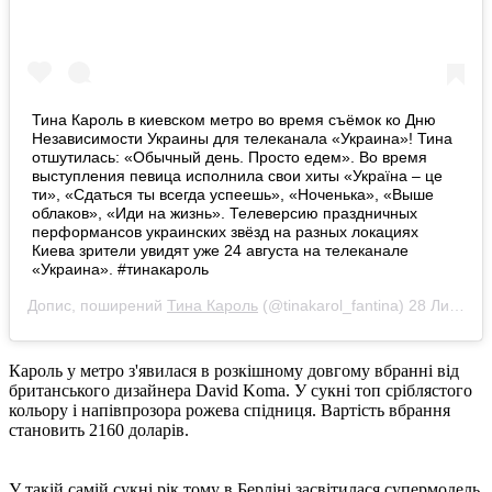
Тина Кароль в киевском метро во время съёмок ко Дню
Независимости Украины для телеканала «Украина»! Тина
отшутилась: «Обычный день. Просто едем». Во время
выступления певица исполнила свои хиты «Україна – це
ти», «Сдаться ты всегда успеешь», «Ноченька», «Выше
облаков», «Иди на жизнь». Телеверсию праздничных
перформансов украинских звёзд на разных локациях
Киева зрители увидят уже 24 августа на телеканале
«Украина». #тинакароль
Допис, поширений
Тина Кароль
(@tinakarol_fantina)
28 Лип 2020 р. о 1:30 PDT
Кароль у метро з'явилася в розкішному довгому вбранні від
британського дизайнера David Komа. У сукні топ сріблястого
кольору і напівпрозора рожева спідниця. Вартість вбрання
становить 2160 доларів.
У такій самій сукні рік тому в Берліні засвітилася супермодель