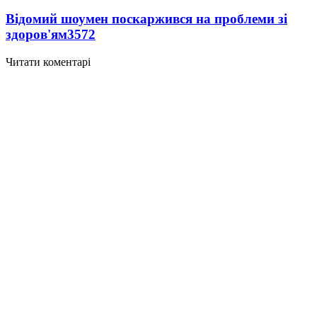
Відомий шоумен поскаржився на проблеми зі
здоров'ям
3572
Читати коментарі