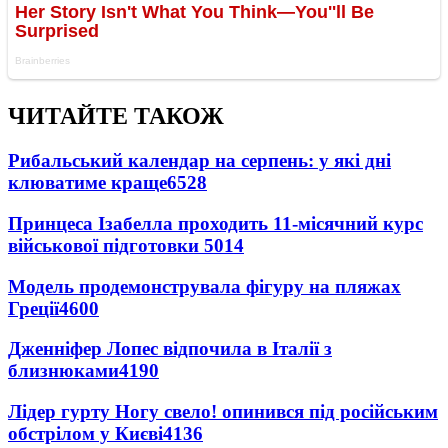
ЧИТАЙТЕ ТАКОЖ
Рибальський календар на серпень: у які дні
клюватиме краще
6528
Принцеса Ізабелла проходить 11-місячний курс
військової підготовки
5014
Модель продемонструвала фігуру на пляжах
Греції
4600
Дженніфер Лопес відпочила в Італії з
близнюками
4190
Лідер гурту Ногу свело! опинився під російським
обстрілом у Києві
4136