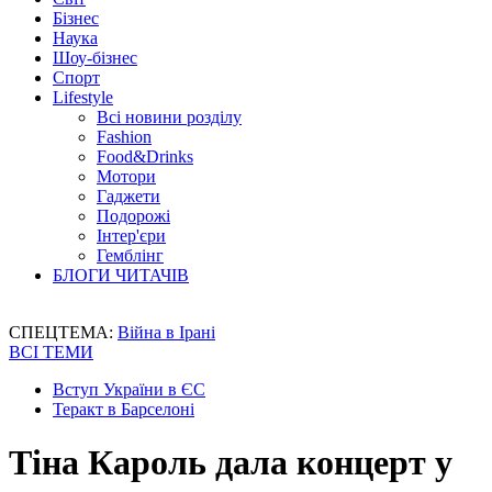
Бізнес
Наука
Шоу-бізнес
Спорт
Lifestyle
Всі новини розділу
Fashion
Food&Drinks
Мотори
Гаджети
Подорожі
Інтер'єри
Гемблінг
БЛОГИ ЧИТАЧІВ
СПЕЦТЕМА:
Війна в Ірані
ВСІ ТЕМИ
Вступ України в ЄС
Теракт в Барселоні
Тіна Кароль дала концерт у