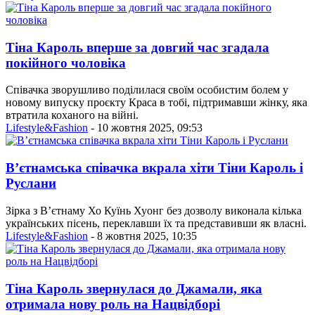
Тіна Кароль вперше за довгий час згадала
покійного чоловіка
Співачка зворушливо поділилася своїм особистим болем у
новому випуску проєкту Краса в тобі, підтримавши жінку, яка
втратила коханого на війні.
Lifestyle&Fashion
- 10 жовтня 2025, 09:53
В’єтнамська співачка вкрала хіти Тіни Кароль і
Руслани
Зірка з В’єтнаму Хо Куїнь Хуонг без дозволу виконала кілька
українських пісень, переклавши їх та представивши як власні.
Lifestyle&Fashion
- 8 жовтня 2025, 10:35
Тіна Кароль звернулася до Джамали, яка
отримала нову роль на Нацвідборі