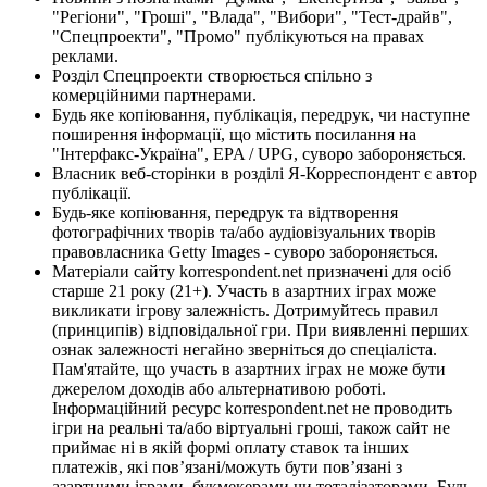
"Регіони", "Гроші", "Влада", "Вибори", "Тест-драйв",
"Спецпроекти", "Промо" публікуються на правах
реклами.
Розділ Спецпроекти створюється спільно з
комерційними партнерами.
Будь яке копіювання, публікація, передрук, чи наступне
поширення інформації, що містить посилання на
"Інтерфакс-Україна", EPA / UPG, суворо забороняється.
Власник веб-сторінки в розділі Я-Корреспондент є автор
публікації.
Будь-яке копіювання, передрук та відтворення
фотографічних творів та/або аудіовізуальних творів
правовласника Getty Images - суворо забороняється.
Матеріали сайту korrespondent.net призначені для осіб
старше 21 року (21+). Участь в азартних іграх може
викликати ігрову залежність. Дотримуйтесь правил
(принципів) відповідальної гри. При виявленні перших
ознак залежності негайно зверніться до спеціаліста.
Пам'ятайте, що участь в азартних іграх не може бути
джерелом доходів або альтернативою роботі.
Інформаційний ресурс korrespondent.net не проводить
ігри на реальні та/або віртуальні гроші, також сайт не
приймає ні в якій формі оплату ставок та інших
платежів, які пов’язані/можуть бути пов’язані з
азартними іграми, букмекерами чи тоталізаторами. Будь-