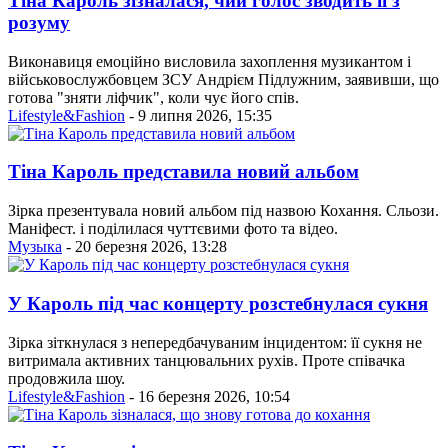
Тіна Кароль зізналася, чий голос зводить її з
розуму
Виконавиця емоційно висловила захоплення музикантом і
військовослужбовцем ЗСУ Андрієм Підлужним, заявивши, що
готова "зняти ліфчик", коли чує його спів.
Lifestyle&Fashion
- 9 липня 2026, 15:35
Тіна Кароль представила новий альбом
Зірка презентувала новий альбом під назвою Кохання. Сльози.
Маніфест. і поділилася чуттєвими фото та відео.
Музыка
- 20 березня 2026, 13:28
У Кароль під час концерту розстебнулася сукня
Зірка зіткнулася з непередбачуваним інцидентом: її сукня не
витримала активних танцювальних рухів. Проте співачка
продовжила шоу.
Lifestyle&Fashion
- 16 березня 2026, 10:54