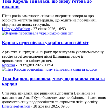
Тіна Кароль зізналася, що знову готова до
кохання
Після років самотності співачка вперше заговорила про
особисте життя та підтвердила, що ходить на побачення і
відкрита до нових стосунків.
Lifestyle&Fashion
- 27 січня 2026, 16:53
Кароль переспівала українською свій хіт
Артистка 19 грудня 2025 року презентувала українськомовну
версію своєї легендарної пісні Шиншила разом із
провокативним кліпом до неї.
Музыка
- 19 грудня 2025, 11:54
Тіна Кароль розповіла, чому відправила сина за
кордон
Співачка зізналася, що рішення відправити Веніаміна на
навчання до Англії було болючим, але необхідним - і саме воно
допомогло сину подорослішати та отримати якісну освіту.
Lifestyle&Fashion
- 28 жовтня 2025, 09:55