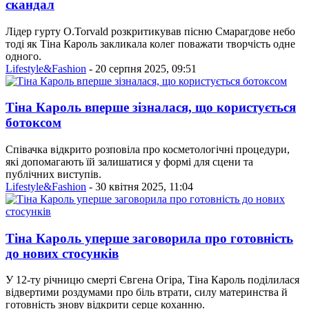
скандал
Лідер гурту O.Torvald розкритикував пісню Смарагдове небо
тоді як Тіна Кароль закликала колег поважати творчість одне
одного.
Lifestyle&Fashion
- 20 серпня 2025, 09:51
Тіна Кароль вперше зізналася, що користується
ботоксом
Співачка відкрито розповіла про косметологічні процедури,
які допомагають їй залишатися у формі для сцени та
публічних виступів.
Lifestyle&Fashion
- 30 квітня 2025, 11:04
Тіна Кароль уперше заговорила про готовність
до нових стосунків
У 12-ту річницю смерті Євгена Огіра, Тіна Кароль поділилася
відвертими роздумами про біль втрати, силу материнства й
готовність знову відкрити серце коханню.