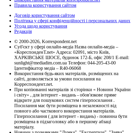
Правила користування сайтом
Договір користування сайтом
Політика у сфері конфіденційності і персональних даних
Угода щодо користування
Редакція
© 2000-2026, Korrespondent.net
Суб'єкт у сфері онлайн-медіа Назва онлайн-медіа –
«КореспонденТ.net» Адреса: 02091, місто Київ,
ХАРКІВСЬКЕ ШОСЕ, будинок 172-Б, офіс 208/1 E-mail:
sunlight@mediadim.com.ua
Телефон: 044-205-43-00
Ідентифікатор медіа – R40-06068
Використання будь-яких матеріалів, розміщених на
сайті, дозволяється за умови посилання на
Корреспондент.net.
При копіюванні матеріалів зі сторінки « Новини України
і світу» , для інтернет - видань - обов'язкове пряме
відкрите для пошукових систем гіперпосилання .
Посилання має бути розміщена в незалежності від
повного або часткового використання матеріалів.
Гіперпосилання ( для інтернет - видань) - повинна бути
розміщена в підзаголовку або в першому абзаці
матеріалу.
Новини з позначками "Думка", "Експертиза", "Заява",