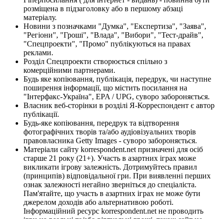
розміщена в підзаголовку або в першому абзаці
матеріалу.
Новини з позначками "Думка", "Експертиза", "Заява",
"Регіони", "Гроші", "Влада", "Вибори", "Тест-драйв",
"Спецпроекти", "Промо" публікуються на правах
реклами.
Розділ Спецпроекти створюється спільно з
комерційними партнерами.
Будь яке копіювання, публікація, передрук, чи наступне
поширення інформації, що містить посилання на
"Інтерфакс-Україна", EPA / UPG, суворо забороняється.
Власник веб-сторінки в розділі Я-Корреспондент є автор
публікації.
Будь-яке копіювання, передрук та відтворення
фотографічних творів та/або аудіовізуальних творів
правовласника Getty Images - суворо забороняється.
Матеріали сайту korrespondent.net призначені для осіб
старше 21 року (21+). Участь в азартних іграх може
викликати ігрову залежність. Дотримуйтесь правил
(принципів) відповідальної гри. При виявленні перших
ознак залежності негайно зверніться до спеціаліста.
Пам'ятайте, що участь в азартних іграх не може бути
джерелом доходів або альтернативою роботі.
Інформаційний ресурс korrespondent.net не проводить