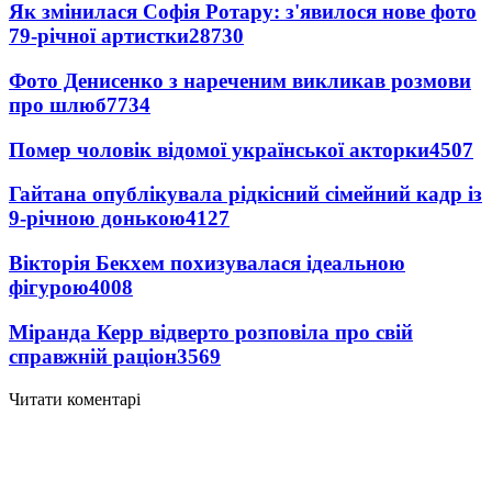
Як змінилася Софія Ротару: з'явилося нове фото
79-річної артистки
28730
Фото Денисенко з нареченим викликав розмови
про шлюб
7734
Помер чоловік відомої української акторки
4507
Гайтана опублікувала рідкісний сімейний кадр із
9-річною донькою
4127
Вікторія Бекхем похизувалася ідеальною
фігурою
4008
Міранда Керр відверто розповіла про свій
справжній раціон
3569
Читати коментарі