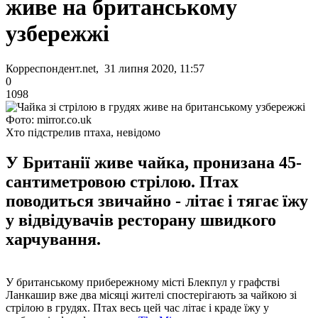
живе на британському
узбережжі
Корреспондент.net, 31 липня 2020, 11:57
0
1098
Фото: mirror.co.uk
Хто підстрелив птаха, невідомо
У Британії живе чайка, пронизана 45-
сантиметровою стрілою. Птах
поводиться звичайно - літає і тягає їжу
у відвідувачів ресторану швидкого
харчування.
У британському прибережному місті Блекпул у графстві
Ланкашир вже два місяці жителі спостерігають за чайкою зі
стрілою в грудях. Птах весь цей час літає і краде їжу у