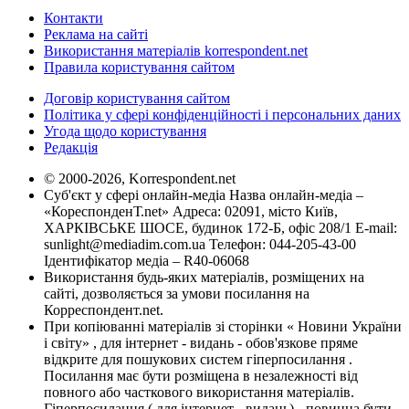
Контакти
Реклама на сайті
Використання матеріалів korrespondent.net
Правила користування сайтом
Договір користування сайтом
Політика у сфері конфіденційності і персональних даних
Угода щодо користування
Редакція
© 2000-2026, Korrespondent.net
Суб'єкт у сфері онлайн-медіа Назва онлайн-медіа –
«КореспонденТ.net» Адреса: 02091, місто Київ,
ХАРКІВСЬКЕ ШОСЕ, будинок 172-Б, офіс 208/1 E-mail:
sunlight@mediadim.com.ua
Телефон: 044-205-43-00
Ідентифікатор медіа – R40-06068
Використання будь-яких матеріалів, розміщених на
сайті, дозволяється за умови посилання на
Корреспондент.net.
При копіюванні матеріалів зі сторінки « Новини України
і світу» , для інтернет - видань - обов'язкове пряме
відкрите для пошукових систем гіперпосилання .
Посилання має бути розміщена в незалежності від
повного або часткового використання матеріалів.
Гіперпосилання ( для інтернет - видань) - повинна бути