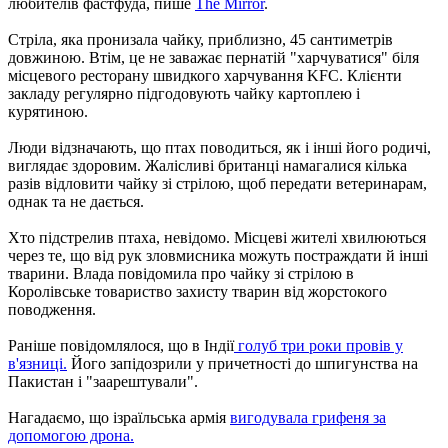
любителів фастфуда, пише
The Mirror
.
Стріла, яка пронизала чайку, приблизно, 45 сантиметрів
довжиною. Втім, це не заважає пернатій "харчуватися" біля
місцевого ресторану швидкого харчування KFC. Клієнти
закладу регулярно підгодовують чайку картоплею і
курятиною.
Люди відзначають, що птах поводиться, як і інші його родичі,
виглядає здоровим. Жалісливі британці намагалися кілька
разів відловити чайку зі стрілою, щоб передати ветеринарам,
однак та не дається.
Хто підстрелив птаха, невідомо. Місцеві жителі хвилюються
через те, що від рук зловмисника можуть постраждати й інші
тварини. Влада повідомила про чайку зі стрілою в
Королівське товариство захисту тварин від жорстокого
поводження.
Раніше повідомлялося, що в Індії
голуб три роки провів у
в'язниці.
Його запідозрили у причетності до шпигунства на
Пакистан і "заарештували".
Нагадаємо, що ізраїльська армія
вигодувала грифеня за
допомогою дрона.