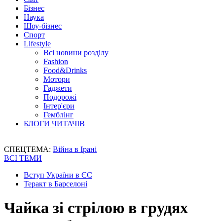
Бізнес
Наука
Шоу-бізнес
Спорт
Lifestyle
Всі новини розділу
Fashion
Food&Drinks
Мотори
Гаджети
Подорожі
Інтер'єри
Гемблінг
БЛОГИ ЧИТАЧІВ
СПЕЦТЕМА:
Війна в Ірані
ВСІ ТЕМИ
Вступ України в ЄС
Теракт в Барселоні
Чайка зі стрілою в грудях