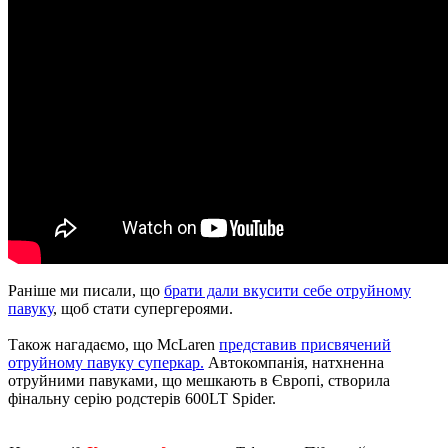
Раніше ми писали, що
брати дали вкусити себе отруйному
павуку
, щоб стати супергероями.
Також нагадаємо, що McLaren
представив присвячений
отруйному павуку суперкар.
Автокомпанія, натхненна
отруйними павуками, що мешкають в Європі, створила
фінальну серію родстерів 600LT Spider.