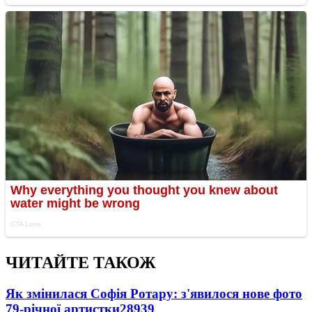
ЧИТАЙТЕ ТАКОЖ
Як змінилася Софія Ротару: з'явилося нове фото
79-річної артистки
28939