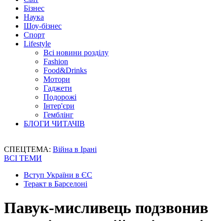
Бізнес
Наука
Шоу-бізнес
Спорт
Lifestyle
Всі новини розділу
Fashion
Food&Drinks
Мотори
Гаджети
Подорожі
Інтер'єри
Гемблінг
БЛОГИ ЧИТАЧІВ
СПЕЦТЕМА:
Війна в Ірані
ВСІ ТЕМИ
Вступ України в ЄС
Теракт в Барселоні
Павук-мисливець подзвонив