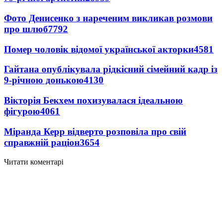
Фото Денисенко з нареченим викликав розмови
про шлюб
7792
Помер чоловік відомої української акторки
4581
Гайтана опублікувала рідкісний сімейний кадр із
9-річною донькою
4130
Вікторія Бекхем похизувалася ідеальною
фігурою
4061
Міранда Керр відверто розповіла про свій
справжній раціон
3654
Читати коментарі