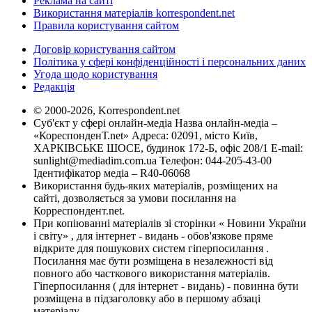
Реклама на сайті
Використання матеріалів korrespondent.net
Правила користування сайтом
Договір користування сайтом
Політика у сфері конфіденційності і персональних даних
Угода щодо користування
Редакція
© 2000-2026, Korrespondent.net
Суб'єкт у сфері онлайн-медіа Назва онлайн-медіа –
«КореспонденТ.net» Адреса: 02091, місто Київ,
ХАРКІВСЬКЕ ШОСЕ, будинок 172-Б, офіс 208/1 E-mail:
sunlight@mediadim.com.ua
Телефон: 044-205-43-00
Ідентифікатор медіа – R40-06068
Використання будь-яких матеріалів, розміщених на
сайті, дозволяється за умови посилання на
Корреспондент.net.
При копіюванні матеріалів зі сторінки « Новини України
і світу» , для інтернет - видань - обов'язкове пряме
відкрите для пошукових систем гіперпосилання .
Посилання має бути розміщена в незалежності від
повного або часткового використання матеріалів.
Гіперпосилання ( для інтернет - видань) - повинна бути
розміщена в підзаголовку або в першому абзаці
матеріалу.