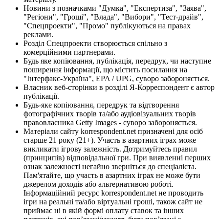
Новини з позначками "Думка", "Експертиза", "Заява",
"Регіони", "Гроші", "Влада", "Вибори", "Тест-драйв",
"Спецпроекти", "Промо" публікуються на правах
реклами.
Розділ Спецпроекти створюється спільно з
комерційними партнерами.
Будь яке копіювання, публікація, передрук, чи наступне
поширення інформації, що містить посилання на
"Інтерфакс-Україна", EPA / UPG, суворо забороняється.
Власник веб-сторінки в розділі Я-Корреспондент є автор
публікації.
Будь-яке копіювання, передрук та відтворення
фотографічних творів та/або аудіовізуальних творів
правовласника Getty Images - суворо забороняється.
Матеріали сайту korrespondent.net призначені для осіб
старше 21 року (21+). Участь в азартних іграх може
викликати ігрову залежність. Дотримуйтесь правил
(принципів) відповідальної гри. При виявленні перших
ознак залежності негайно зверніться до спеціаліста.
Пам'ятайте, що участь в азартних іграх не може бути
джерелом доходів або альтернативою роботі.
Інформаційний ресурс korrespondent.net не проводить
ігри на реальні та/або віртуальні гроші, також сайт не
приймає ні в якій формі оплату ставок та інших