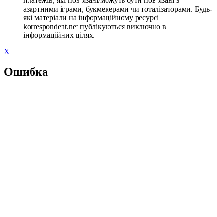
платежів, які пов’язані/можуть бути пов’язані з
азартними іграми, букмекерами чи тоталізаторами. Будь-
які матеріали на інформаційному ресурсі
korrespondent.net публікуються виключно в
інформаційних цілях.
X
Ошибка