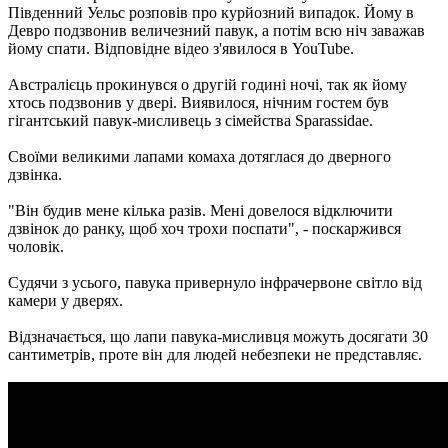
Південний Уельс розповів про курйозний випадок. Йому в
Девро подзвонив величезний павук, а потім всю ніч заважав
йому спати. Відповідне відео з'явилося в YouTube.
Австралієць прокинувся о другій годині ночі, так як йому
хтось подзвонив у двері. Виявилося, нічним гостем був
гігантський павук-мисливець з сімейства Sparassidae.
Своїми великими лапами комаха дотяглася до дверного
дзвінка.
"Він будив мене кілька разів. Мені довелося відключити
дзвінок до ранку, щоб хоч трохи поспати", - поскаржився
чоловік.
Судячи з усього, павука привернуло інфрачервоне світло від
камери у дверях.
Відзначається, що лапи павука-мисливця можуть досягати 30
сантиметрів, проте він для людей небезпеки не представляє.