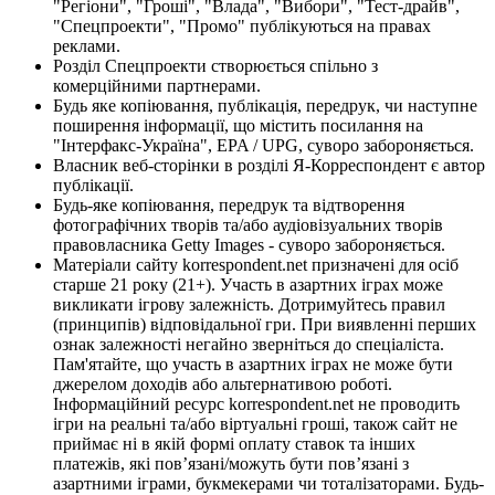
"Регіони", "Гроші", "Влада", "Вибори", "Тест-драйв",
"Спецпроекти", "Промо" публікуються на правах
реклами.
Розділ Спецпроекти створюється спільно з
комерційними партнерами.
Будь яке копіювання, публікація, передрук, чи наступне
поширення інформації, що містить посилання на
"Інтерфакс-Україна", EPA / UPG, суворо забороняється.
Власник веб-сторінки в розділі Я-Корреспондент є автор
публікації.
Будь-яке копіювання, передрук та відтворення
фотографічних творів та/або аудіовізуальних творів
правовласника Getty Images - суворо забороняється.
Матеріали сайту korrespondent.net призначені для осіб
старше 21 року (21+). Участь в азартних іграх може
викликати ігрову залежність. Дотримуйтесь правил
(принципів) відповідальної гри. При виявленні перших
ознак залежності негайно зверніться до спеціаліста.
Пам'ятайте, що участь в азартних іграх не може бути
джерелом доходів або альтернативою роботі.
Інформаційний ресурс korrespondent.net не проводить
ігри на реальні та/або віртуальні гроші, також сайт не
приймає ні в якій формі оплату ставок та інших
платежів, які пов’язані/можуть бути пов’язані з
азартними іграми, букмекерами чи тоталізаторами. Будь-