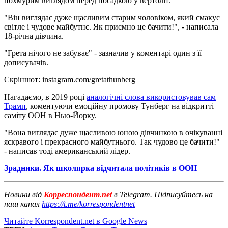
похмурим виглядом перед посадкою у вертоліт.
"Він виглядає дуже щасливим старим чоловіком, який смакує
світле і чудове майбутнє. Як приємно це бачити!", - написала
18-річна дівчина.
"Грета нічого не забуває" - зазначив у коментарі один з її
дописувачів.
Скріншот: instagram.com/gretathunberg
Нагадаємо, в 2019 році
аналогічні слова використовував сам
Трамп
, коментуючи емоційну промову Тунберг на відкритті
саміту ООН в Нью-Йорку.
"Вона виглядає дуже щасливою юною дівчинкою в очікуванні
яскравого і прекрасного майбутнього. Так чудово це бачити!"
- написав тоді американський лідер.
Зрадники. Як школярка відчитала політиків в ООН
Новини від
Корреспондент.net
в Telegram. Підписуйтесь на
наш канал
https://t.me/korrespondentnet
Читайте Korrespondent.net в Google News