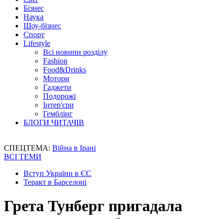
Бізнес
Наука
Шоу-бізнес
Спорт
Lifestyle
Всі новини розділу
Fashion
Food&Drinks
Мотори
Гаджети
Подорожі
Інтер'єри
Гемблінг
БЛОГИ ЧИТАЧІВ
СПЕЦТЕМА:
Війна в Ірані
ВСІ ТЕМИ
Вступ України в ЄС
Теракт в Барселоні
Грета Тунберг пригадала