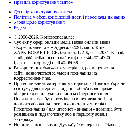
Правила користування сайтом
Договір користування сайтом
Політика у сфері конфіденційності і персональних даних
Угода щодо користування
Редакція
© 2000-2026, Korrespondent.net
Суб'єкт у сфері онлайн-медіа Назва онлайн-медіа –
«КореспонденТ.net» Адреса: 02091, місто Київ,
ХАРКІВСЬКЕ ШОСЕ, будинок 172-Б, офіс 208/1 E-mail:
sunlight@mediadim.com.ua
Телефон: 044-205-43-00
Ідентифікатор медіа – R40-06068
Використання будь-яких матеріалів, розміщених на
сайті, дозволяється за умови посилання на
Корреспондент.net.
При копіюванні матеріалів зі сторінки « Новини України
і світу» , для інтернет - видань - обов'язкове пряме
відкрите для пошукових систем гіперпосилання .
Посилання має бути розміщена в незалежності від
повного або часткового використання матеріалів.
Гіперпосилання ( для інтернет - видань) - повинна бути
розміщена в підзаголовку або в першому абзаці
матеріалу.
Новини з позначками "Думка", "Експертиза", "Заява",