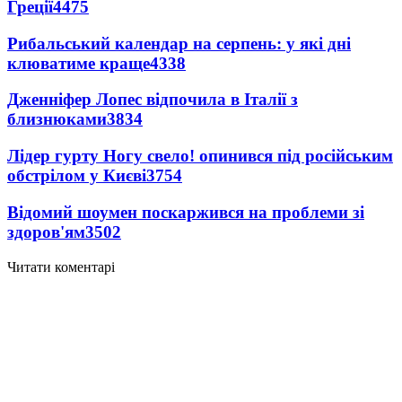
Греції
4475
Рибальський календар на серпень: у які дні
клюватиме краще
4338
Дженніфер Лопес відпочила в Італії з
близнюками
3834
Лідер гурту Ногу свело! опинився під російським
обстрілом у Києві
3754
Відомий шоумен поскаржився на проблеми зі
здоров'ям
3502
Читати коментарі