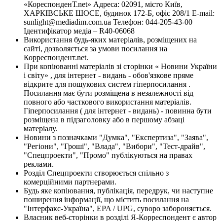
«КореспонденТ.net» Адреса: 02091, місто Київ,
ХАРКІВСЬКЕ ШОСЕ, будинок 172-Б, офіс 208/1 E-mail:
sunlight@mediadim.com.ua
Телефон: 044-205-43-00
Ідентифікатор медіа – R40-06068
Використання будь-яких матеріалів, розміщених на
сайті, дозволяється за умови посилання на
Корреспондент.net.
При копіюванні матеріалів зі сторінки « Новини України
і світу» , для інтернет - видань - обов'язкове пряме
відкрите для пошукових систем гіперпосилання .
Посилання має бути розміщена в незалежності від
повного або часткового використання матеріалів.
Гіперпосилання ( для інтернет - видань) - повинна бути
розміщена в підзаголовку або в першому абзаці
матеріалу.
Новини з позначками "Думка", "Експертиза", "Заява",
"Регіони", "Гроші", "Влада", "Вибори", "Тест-драйв",
"Спецпроекти", "Промо" публікуються на правах
реклами.
Розділ Спецпроекти створюється спільно з
комерційними партнерами.
Будь яке копіювання, публікація, передрук, чи наступне
поширення інформації, що містить посилання на
"Інтерфакс-Україна", EPA / UPG, суворо забороняється.
Власник веб-сторінки в розділі Я-Корреспондент є автор