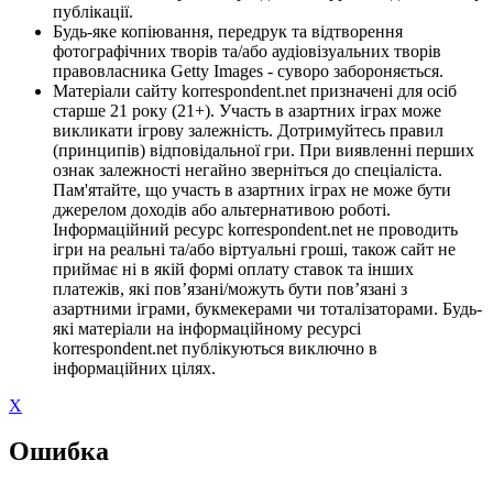
публікації.
Будь-яке копіювання, передрук та відтворення
фотографічних творів та/або аудіовізуальних творів
правовласника Getty Images - суворо забороняється.
Матеріали сайту korrespondent.net призначені для осіб
старше 21 року (21+). Участь в азартних іграх може
викликати ігрову залежність. Дотримуйтесь правил
(принципів) відповідальної гри. При виявленні перших
ознак залежності негайно зверніться до спеціаліста.
Пам'ятайте, що участь в азартних іграх не може бути
джерелом доходів або альтернативою роботі.
Інформаційний ресурс korrespondent.net не проводить
ігри на реальні та/або віртуальні гроші, також сайт не
приймає ні в якій формі оплату ставок та інших
платежів, які пов’язані/можуть бути пов’язані з
азартними іграми, букмекерами чи тоталізаторами. Будь-
які матеріали на інформаційному ресурсі
korrespondent.net публікуються виключно в
інформаційних цілях.
X
Ошибка