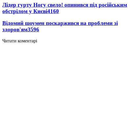
Лідер гурту Ногу свело! опинився під російським
обстрілом у Києві
4160
Відомий шоумен поскаржився на проблеми зі
здоров'ям
3596
Читати коментарі