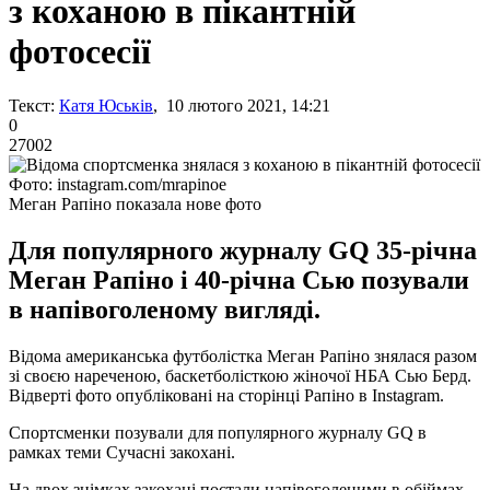
з коханою в пікантній
фотосесії
Текст:
Катя Юськів
, 10 лютого 2021, 14:21
0
27002
Фото: instagram.com/mrapinoe
Меган Рапіно показала нове фото
Для популярного журналу GQ 35-річна
Меган Рапіно і 40-річна Сью позували
в напівоголеному вигляді.
Відома американська футболістка Меган Рапіно знялася разом
зі своєю нареченою, баскетболісткою жіночої НБА Сью Берд.
Відверті фото опубліковані на сторінці Рапіно в Instagram.
Спортсменки позували для популярного журналу GQ в
рамках теми Сучасні закохані.
На двох знімках закохані постали напівоголеними в обіймах