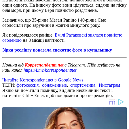
один одного. На іншому фото вони цілуються, сидячи на піску
біля моря, при цьому Берд повністю роздягнена.
Зазначимо, що 35-річна Меган Рапіно і 40-річна Сью
оголосили про заручини в жовтні минулого року.
Як повідомлялося раніше,
Емілі Ратаковскі знялася повністю
оголеною
на 8 місяці вагітності.
Зірка реслінгу показала спекотне фото в купальнику
Новини від
Корреспондент.net
в Telegram. Підписуйтесь на
наш канал
https://t.me/korrespondentnet
Читайте Korrespondent.net в Google News
ТЕГИ:
фотосессия
,
обнаженные
,
спортсменка
,
Инстаграм
Якщо ви помітили помилку, виділіть необхідний текст і
натисніть Ctrl + Enter, щоб повідомити про це редакцію.