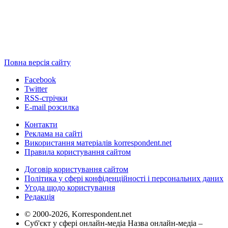
Повна версія сайту
Facebook
Twitter
RSS-стрічки
E-mail розсилка
Контакти
Реклама на сайті
Використання матеріалів korrespondent.net
Правила користування сайтом
Договір користування сайтом
Політика у сфері конфіденційності і персональних даних
Угода щодо користування
Редакція
© 2000-2026, Korrespondent.net
Суб'єкт у сфері онлайн-медіа Назва онлайн-медіа –