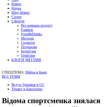
Бізнес
Наука
Шоу-бізнес
Спорт
Lifestyle
Всі новини розділу
Fashion
Food&Drinks
Мотори
Гаджети
Подорожі
Інтер'єри
Гемблінг
БЛОГИ ЧИТАЧІВ
СПЕЦТЕМА:
Війна в Ірані
ВСІ ТЕМИ
Вступ України в ЄС
Теракт в Барселоні
Відома спортсменка знялася