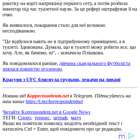
ракетку на корті наприкінці першого сету, а потім розбила
інвентар під час туалетної паузи. За це рефері оштрафував її на
очко.
Як виявилося, покарання стало для неї великою
несподіванкою.
"Це відбулося навіть не в підтрибунному приміщенні, а в
туалеті. Здивована. Думала, що в туалеті можу робити все, що
хочу. Але, як бачимо, ні", - зазначила Плішкова.
Як повідомлялося раніше,
дівчина скандального футболіста
знялася повністю оголеною
.
Красуня з UFC блиснула грудьми, лежачи на дивані
Новини від
Корреспондент.net
в Telegram. Підписуйтесь на
наш канал
https://t.me/korrespondentnet
Читайте Korrespondent.net в Google News
ТЕГИ:
Спорт
,
теннис
,
штраф
,
матч
Якщо ви помітили помилку, виділіть необхідний текст і
натисніть Ctrl + Enter, щоб повідомити про це редакцію.