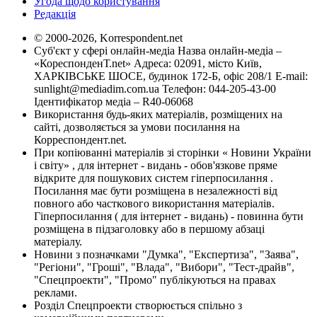
Угода щодо користування
Редакція
© 2000-2026, Korrespondent.net
Суб'єкт у сфері онлайн-медіа Назва онлайн-медіа –
«КореспонденТ.net» Адреса: 02091, місто Київ,
ХАРКІВСЬКЕ ШОСЕ, будинок 172-Б, офіс 208/1 E-mail:
sunlight@mediadim.com.ua
Телефон: 044-205-43-00
Ідентифікатор медіа – R40-06068
Використання будь-яких матеріалів, розміщених на
сайті, дозволяється за умови посилання на
Корреспондент.net.
При копіюванні матеріалів зі сторінки « Новини України
і світу» , для інтернет - видань - обов'язкове пряме
відкрите для пошукових систем гіперпосилання .
Посилання має бути розміщена в незалежності від
повного або часткового використання матеріалів.
Гіперпосилання ( для інтернет - видань) - повинна бути
розміщена в підзаголовку або в першому абзаці
матеріалу.
Новини з позначками "Думка", "Експертиза", "Заява",
"Регіони", "Гроші", "Влада", "Вибори", "Тест-драйв",
"Спецпроекти", "Промо" публікуються на правах
реклами.
Розділ Спецпроекти створюється спільно з