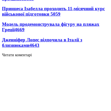
Принцеса Ізабелла проходить 11-місячний курс
військової підготовки
5059
Модель продемонструвала фігуру на пляжах
Греції
4669
Дженніфер Лопес відпочила в Італії з
близнюками
4643
Читати коментарі