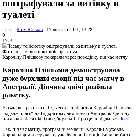
оштрафували за витівку в
туалеті
Текст:
Катя Юськів
, 15 лютого 2021, 13:28
0
1523
Фото: instagram.com/karolinapliskova
Кароліну Плішкову покарали через поведінку під час матчу
Кароліна Плішкова демонструвала
дуже бурхливі емоції під час матчу в
Австралії. Дівчина двічі розбила
ракетку.
Екс-перша ракетка світу, чеська тенісистка Кароліна Плішкова
"відзначилася" на Відкритому чемпіонаті Австралії. Дівчину
покарали після відвідин убиральні. Про це повідомляє
Іdnes
.
Так, під час матчу, програвши землячці Кароліні Муховій,
Кароліна демонструвала дуже бурхливі емоції. Вона розбила