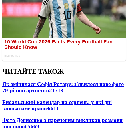
ЧИТАЙТЕ ТАКОЖ
Як змінилася Софія Ротару: з'явилося нове фото
79-річної артистки
21713
Рибальський календар на серпень: у які дні
клюватиме краще
6611
Фото Денисенко з нареченим викликав розмови
про шлюб
5669