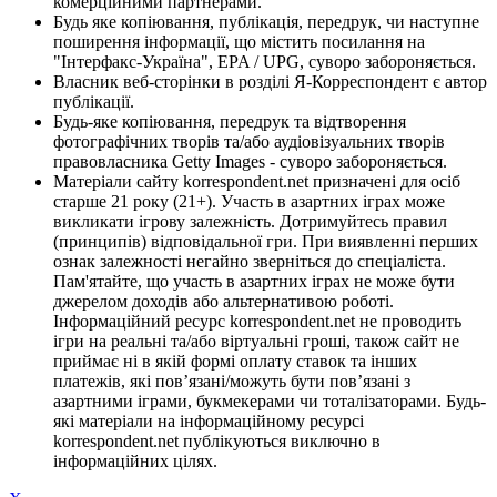
комерційними партнерами.
Будь яке копіювання, публікація, передрук, чи наступне
поширення інформації, що містить посилання на
"Інтерфакс-Україна", EPA / UPG, суворо забороняється.
Власник веб-сторінки в розділі Я-Корреспондент є автор
публікації.
Будь-яке копіювання, передрук та відтворення
фотографічних творів та/або аудіовізуальних творів
правовласника Getty Images - суворо забороняється.
Матеріали сайту korrespondent.net призначені для осіб
старше 21 року (21+). Участь в азартних іграх може
викликати ігрову залежність. Дотримуйтесь правил
(принципів) відповідальної гри. При виявленні перших
ознак залежності негайно зверніться до спеціаліста.
Пам'ятайте, що участь в азартних іграх не може бути
джерелом доходів або альтернативою роботі.
Інформаційний ресурс korrespondent.net не проводить
ігри на реальні та/або віртуальні гроші, також сайт не
приймає ні в якій формі оплату ставок та інших
платежів, які пов’язані/можуть бути пов’язані з
азартними іграми, букмекерами чи тоталізаторами. Будь-
які матеріали на інформаційному ресурсі
korrespondent.net публікуються виключно в
інформаційних цілях.