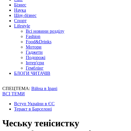
Бізнес
Наука
Шоу-бізнес
Спорт
Lifestyle
Всі новини розділу
Fashion
Food&Drinks
Мотори
Гаджети
Подорожі
Інтер'єри
Гемблінг
БЛОГИ ЧИТАЧІВ
СПЕЦТЕМА:
Війна в Ірані
ВСІ ТЕМИ
Вступ України в ЄС
Теракт в Барселоні
Чеську тенісистку