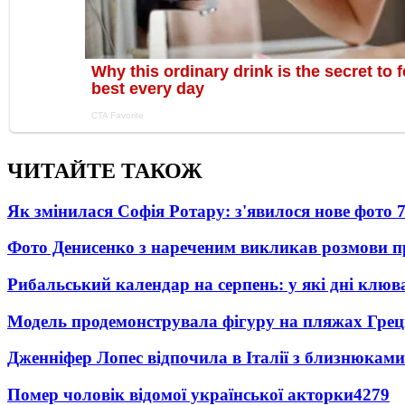
ЧИТАЙТЕ ТАКОЖ
Як змінилася Софія Ротару: з'явилося нове фото 7
Фото Денисенко з нареченим викликав розмови 
Рибальський календар на серпень: у які дні клю
Модель продемонструвала фігуру на пляжах Греці
Дженніфер Лопес відпочила в Італії з близнюками
Помер чоловік відомої української акторки
4279