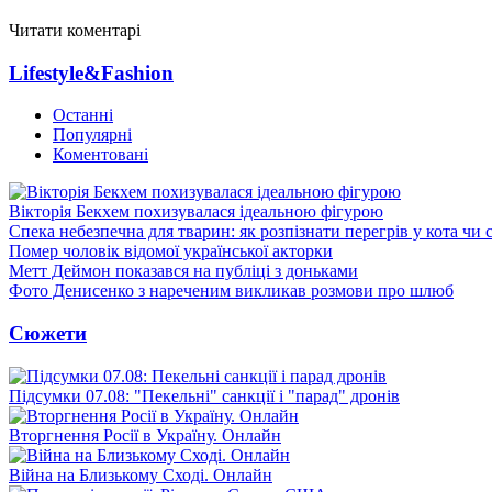
Читати коментарі
Lifestyle&Fashion
Останні
Популярні
Коментовані
Вікторія Бекхем похизувалася ідеальною фігурою
Спека небезпечна для тварин: як розпізнати перегрів у кота чи 
Помер чоловік відомої української акторки
Метт Деймон показався на публіці з доньками
Фото Денисенко з нареченим викликав розмови про шлюб
Сюжети
Підсумки 07.08: "Пекельні" санкції і "парад" дронів
Вторгнення Росії в Україну. Онлайн
Війна на Близькому Сході. Онлайн