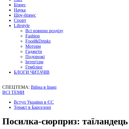
Бізнес
Наука
Шоу-бізнес
Спорт
Lifestyle
Всі новини розділу
Fashion
Food&Drinks
Мотори
Гаджети
Подорожі
Інтер'єри
Гемблінг
БЛОГИ ЧИТАЧІВ
СПЕЦТЕМА:
Війна в Ірані
ВСІ ТЕМИ
Вступ України в ЄС
Теракт в Барселоні
Посилка-сюрприз: таїландець 