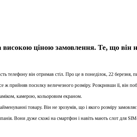
за високою ціною замовлення. Те, що він 
ість телефону він отримав стіл. Про це в понеділок, 22 березня, 
се ж прийняв посилку величезного розміру. Розкривши її, він поб
аміком, камерою, кольоровим екраном.
найменуванні товару. Він не зрозумів, що і якого розміру замовл
мпанія. Вони дуже схожі на смартфон і навіть мають слот для SI