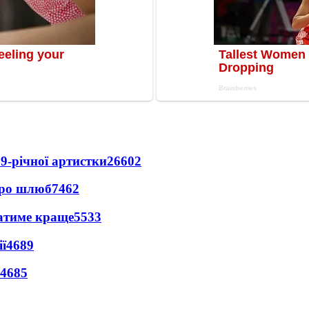
9-річної артистки
26602
про шлюб
7462
ватиме краще
5533
ї
4689
4685