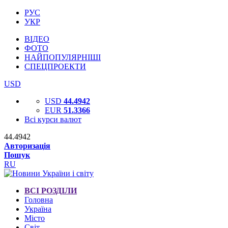
РУС
УКР
ВІДЕО
ФОТО
НАЙПОПУЛЯРНІШІ
СПЕЦПРОЕКТИ
USD
USD
44.4942
EUR
51.3366
Всі курси валют
44.4942
Авторизація
Пошук
RU
ВСІ РОЗДІЛИ
Головна
Україна
Місто
Світ