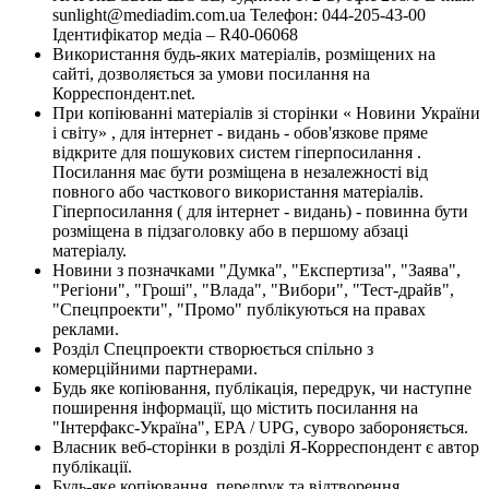
sunlight@mediadim.com.ua
Телефон: 044-205-43-00
Ідентифікатор медіа – R40-06068
Використання будь-яких матеріалів, розміщених на
сайті, дозволяється за умови посилання на
Корреспондент.net.
При копіюванні матеріалів зі сторінки « Новини України
і світу» , для інтернет - видань - обов'язкове пряме
відкрите для пошукових систем гіперпосилання .
Посилання має бути розміщена в незалежності від
повного або часткового використання матеріалів.
Гіперпосилання ( для інтернет - видань) - повинна бути
розміщена в підзаголовку або в першому абзаці
матеріалу.
Новини з позначками "Думка", "Експертиза", "Заява",
"Регіони", "Гроші", "Влада", "Вибори", "Тест-драйв",
"Спецпроекти", "Промо" публікуються на правах
реклами.
Розділ Спецпроекти створюється спільно з
комерційними партнерами.
Будь яке копіювання, публікація, передрук, чи наступне
поширення інформації, що містить посилання на
"Інтерфакс-Україна", EPA / UPG, суворо забороняється.
Власник веб-сторінки в розділі Я-Корреспондент є автор
публікації.
Будь-яке копіювання, передрук та відтворення