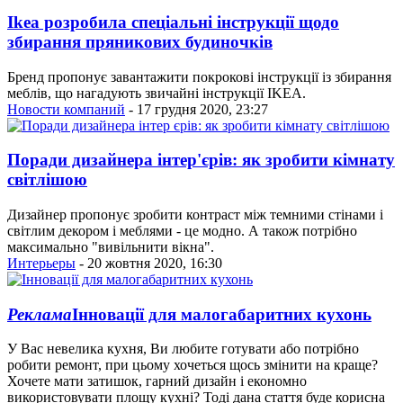
Ikea розробила спеціальні інструкції щодо
збирання пряникових будиночків
Бренд пропонує завантажити покрокові інструкції із збирання
меблів, що нагадують звичайні інструкції IKEA.
Новости компаний
- 17 грудня 2020, 23:27
Поради дизайнера інтер'єрів: як зробити кімнату
світлішою
Дизайнер пропонує зробити контраст між темними стінами і
світлим декором і меблями - це модно. А також потрібно
максимально "вивільнити вікна".
Интерьеры
- 20 жовтня 2020, 16:30
Реклама
Інновації для малогабаритних кухонь
У Вас невелика кухня, Ви любите готувати або потрібно
робити ремонт, при цьому хочеться щось змінити на краще?
Хочете мати затишок, гарний дизайн і економно
використовувати площу кухні? Тоді дана стаття буде корисна