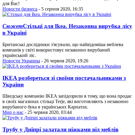
для Вас!
Новости бизнеса
- 5 серпня 2020, 16:35
Сюжет
Стільці для Ikea. Незаконна вирубка лісу
в Україні
Британські дослідники з'ясували, що найвідоміша меблева
компанія у світі використовує незаконно вирубаний
український ліс.
Новости Украины
- 26 червня 2020, 19:26
IKEA розбереться зі своїми постачальниками з
України
Шведську компанію IKEA запідозрили в тому, що вона продає
в своїх магазинах стільці Terje, які виготовляють з незаконно
вирубаного бука в українських Карпатах.
Мир о нас
- 25 червня 2020, 03:44
Трубу у Дніпрі залатали ніжками від меблів