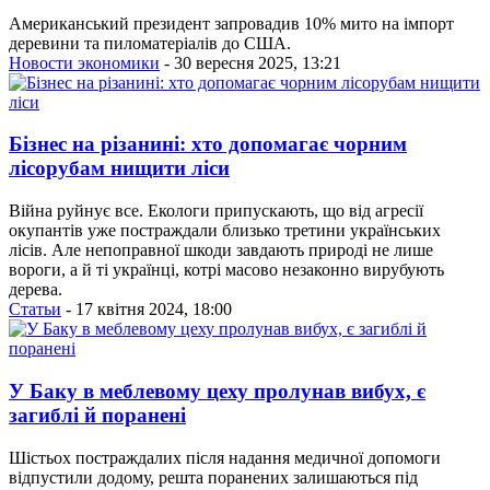
Американський президент запровадив 10% мито на імпорт
деревини та пиломатеріалів до США.
Новости экономики
- 30 вересня 2025, 13:21
Бізнес на різанині: хто допомагає чорним
лісорубам нищити ліси
Війна руйнує все. Екологи припускають, що від агресії
окупантів уже постраждали близько третини українських
лісів. Але непоправної шкоди завдають природі не лише
вороги, а й ті українці, котрі масово незаконно вирубують
дерева.
Статьи
- 17 квітня 2024, 18:00
У Баку в меблевому цеху пролунав вибух, є
загиблі й поранені
Шістьох постраждалих після надання медичної допомоги
відпустили додому, решта поранених залишаються під