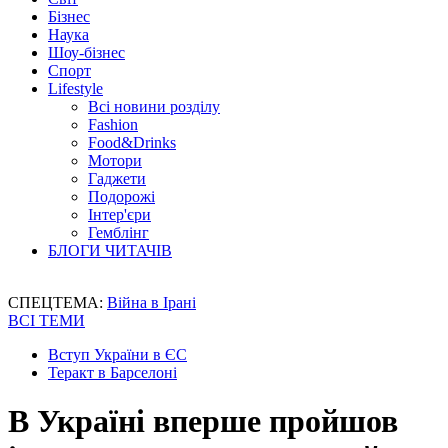
Бізнес
Наука
Шоу-бізнес
Спорт
Lifestyle
Всі новини розділу
Fashion
Food&Drinks
Мотори
Гаджети
Подорожі
Інтер'єри
Гемблінг
БЛОГИ ЧИТАЧІВ
СПЕЦТЕМА:
Війна в Ірані
ВСІ ТЕМИ
Вступ України в ЄС
Теракт в Барселоні
В Україні вперше пройшов