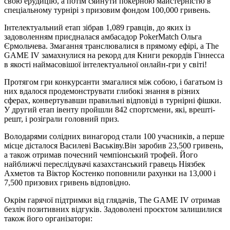
свою ерудицію, а потім сяйнути покерною майстерністю в
спеціальному турнірі з призовим фондом 100,000 гривень.
Інтелектуальний етап зібрав 1,089 гравців, до яких із
задоволенням приєдналася амбасадор PokerMatch Ольга
Єрмольчева. Змагання транслювалися в прямому ефірі, а The
GAME IV замахнулися на рекорд для Книги рекордів Гіннесса
в якості наймасовішої інтелектуальної онлайн-гри у світі!
Протягом гри конкурсанти змагалися між собою, і багатьом із
них вдалося продемонструвати глибокі знання в різних
сферах, конвертувавши правильні відповіді в турнірні фішки.
У другий етап івенту пройшли 842 спортсмени, які, врешті-
решт, і розіграли головний приз.
Володарями солідних винагород стали 100 учасників, а перше
місце дісталося Василеві Васьківу.Він заробив 23,500 гривень,
а також отримав почесний чемпіонський трофей. Його
найближчі переслідувачі казахстанський гравець Ніязбек
Ахметов та Віктор Костенко поповнили рахунки на 13,000 і
7,500 призових гривень відповідно.
Окрім гарячої підтримки від глядачів, The GAME IV отримав
безліч позитивних відгуків. Задоволені проєктом залишилися
також його організатори: