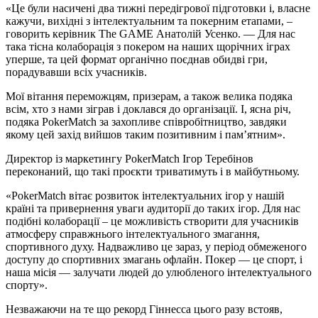
«Це були насичені два тижні передігрової підготовки і, власне
кажучи, вихідні з інтелектуальним та покерним етапами, –
говорить керівник The GAME Анатолій Усенко. — Для нас
така тісна колаборація з покером на наших щорічних іграх
уперше, та цей формат органічно поєднав обидві гри,
порадувавши всіх учасників.
Мої вітання переможцям, призерам, а також велика подяка
всім, хто з нами зіграв і доклався до організації. І, ясна річ,
подяка PokerMatch за захопливе співробітництво, завдяки
якому цей захід вийшов таким позитивним і пам’ятним».
Директор із маркетингу PokerMatch Ігор Теребінов
переконаний, що такі проєкти триватимуть і в майбутньому.
«PokerMatch вітає розвиток інтелектуальних ігор у нашій
країні та привернення уваги аудиторії до таких ігор. Для нас
подібні колаборації – це можливість створити для учасників
атмосферу справжнього інтелектуального змагання,
спортивного духу. Надважливо це зараз, у період обмеженого
доступу до спортивних змагань офлайн. Покер — це спорт, і
наша місія — залучати людей до улюбленого інтелектуального
спорту».
Незважаючи на те що рекорд Гіннесса цього разу встояв,