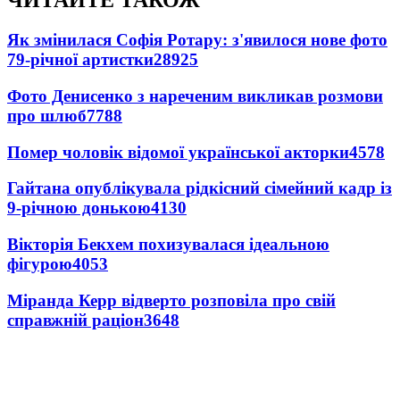
ЧИТАЙТЕ ТАКОЖ
Як змінилася Софія Ротару: з'явилося нове фото
79-річної артистки
28925
Фото Денисенко з нареченим викликав розмови
про шлюб
7788
Помер чоловік відомої української акторки
4578
Гайтана опублікувала рідкісний сімейний кадр із
9-річною донькою
4130
Вікторія Бекхем похизувалася ідеальною
фігурою
4053
Міранда Керр відверто розповіла про свій
справжній раціон
3648