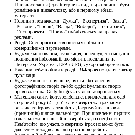
Гіперпосилання ( для інтернет - видань) - повинна бути
розміщена в підзаголовку або в першому абзаці
матеріалу.
Новини з позначками "Думка", "Експертиза", "Заява",
"Регіони", "Гроші", "Влада", "Вибори", "Тест-драйв",
"Спецпроекти", "Промо" публікуються на правах
реклами.
Розділ Спецпроекти створюється спільно з
комерційними партнерами.
Будь яке копіювання, публікація, передрук, чи наступне
поширення інформації, що містить посилання на
"Інтерфакс-Україна", EPA / UPG, суворо забороняється.
Власник веб-сторінки в розділі Я-Корреспондент є автор
публікації.
Будь-яке копіювання, передрук та відтворення
фотографічних творів та/або аудіовізуальних творів
правовласника Getty Images - суворо забороняється.
Матеріали сайту korrespondent.net призначені для осіб
старше 21 року (21+). Участь в азартних іграх може
викликати ігрову залежність. Дотримуйтесь правил
(принципів) відповідальної гри. При виявленні перших
ознак залежності негайно зверніться до спеціаліста.
Пам'ятайте, що участь в азартних іграх не може бути
джерелом доходів або альтернативою роботі.
Інформаційний ресурс korrespondent.net не проводить