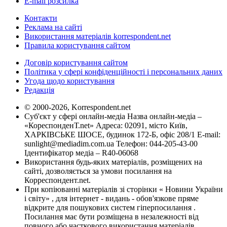
E-mail розсилка
Контакти
Реклама на сайті
Використання матеріалів korrespondent.net
Правила користування сайтом
Договір користування сайтом
Політика у сфері конфіденційності і персональних даних
Угода щодо користування
Редакція
© 2000-2026, Korrespondent.net
Суб'єкт у сфері онлайн-медіа Назва онлайн-медіа –
«КореспонденТ.net» Адреса: 02091, місто Київ,
ХАРКІВСЬКЕ ШОСЕ, будинок 172-Б, офіс 208/1 E-mail:
sunlight@mediadim.com.ua
Телефон: 044-205-43-00
Ідентифікатор медіа – R40-06068
Використання будь-яких матеріалів, розміщених на
сайті, дозволяється за умови посилання на
Корреспондент.net.
При копіюванні матеріалів зі сторінки « Новини України
і світу» , для інтернет - видань - обов'язкове пряме
відкрите для пошукових систем гіперпосилання .
Посилання має бути розміщена в незалежності від
повного або часткового використання матеріалів.