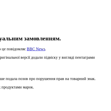
ідуальним замовленням.
ро це повідомляє
ВВС News
.
оригінальної версії додали підвіску у вигляді пентаграми
ніше подала позов про порушення прав на товарний знак.
ж продуктами марок.