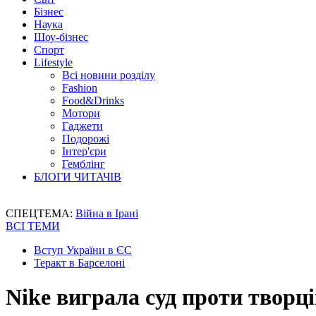
Бізнес
Наука
Шоу-бізнес
Спорт
Lifestyle
Всі новини розділу
Fashion
Food&Drinks
Мотори
Гаджети
Подорожі
Інтер'єри
Гемблінг
БЛОГИ ЧИТАЧІВ
СПЕЦТЕМА:
Війна в Ірані
ВСІ ТЕМИ
Вступ України в ЄС
Теракт в Барселоні
Nike виграла суд проти творц