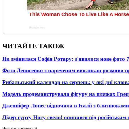
ЧИТАЙТЕ ТАКОЖ
Як змінилася Софія Ротару: з'явилося нове фото 7
Фото Денисенко з нареченим викликав розмови 
Рибальський календар на серпень: у які дні клю
Модель продемонструвала фігуру на пляжах Греці
Дженніфер Лопес відпочила в Італії з близнюками
Лідер гурту Ногу свело! опинився під російським 
Читати коментарі