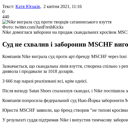
Текст:
Катя Юськів
, 2 квітня 2021, 11:16
0
440
Фото: twitter.com/JustFreshKicks
Nike домоглася заборони на продаж скандальних кросівок MS
Суд не схвалив і заборонив MSCHF виго
Компанія Nike виграла суд проти арт-бренду MSCHF через їхні к
Зазначається, що скандальна лінія взуття, створена спільно з ре
диявола і продавали за 1018 доларів.
З 666 пар наразі реалізовані всі, крім однієї.
Після виходу Satan Shoes спалахнув скандал, і Nike поспішила 
Компанія попросила федеральний суд Нью-Йорка заборонити M
Юристи MSCHF заявили, що бренд створив "не типові кросівки,
У результаті суддя підтримав Nike і випустив тимчасову заборон