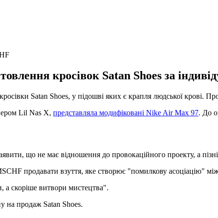
CHF
товлення кросівок Satan Shoes за індив
росівки Satan Shoes, у підошві яких є крапля людської крові. П
пером Lil Nas X,
представляла модифіковані Nike Air Max 97
. До 
заявити, що не має відношення до провокаційного проекту, а піз
SCHF продавати взуття, яке створює "помилкову асоціацію" мі
 а скоріше витвори мистецтва".
у на продаж Satan Shoes.