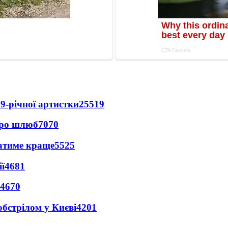
9-річної артистки
25519
про шлюб
7070
ватиме краще
5525
ї
4681
4670
обстрілом у Києві
4201