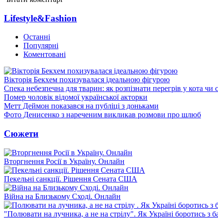
Lifestyle&Fashion
Останні
Популярні
Коментовані
Вікторія Бекхем похизувалася ідеальною фігурою
Спека небезпечна для тварин: як розпізнати перегрів у кота чи 
Помер чоловік відомої української акторки
Метт Деймон показався на публіці з доньками
Фото Денисенко з нареченим викликав розмови про шлюб
Сюжети
Вторгнення Росії в Україну. Онлайн
Пекельні санкції. Рішення Сената США
Війна на Близькому Сході. Онлайн
"Полювати на лучника, а не на стрілу". Як Україні боротись з 