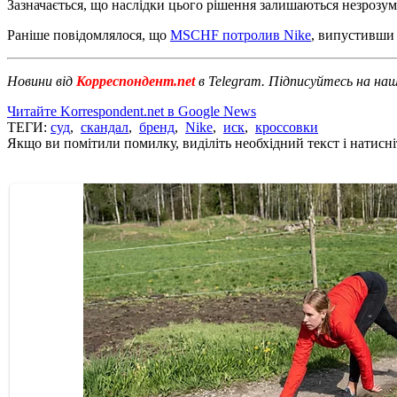
Зазначається, що наслідки цього рішення залишаються незрозу
Раніше повідомлялося, що
MSCHF потролив Nike
, випустивши 
Новини від
Корреспондент.net
в Telegram. Підписуйтесь на на
Читайте Korrespondent.net в Google News
ТЕГИ:
суд
,
скандал
,
бренд
,
Nike
,
иск
,
кроссовки
Якщо ви помітили помилку, виділіть необхідний текст і натисніт