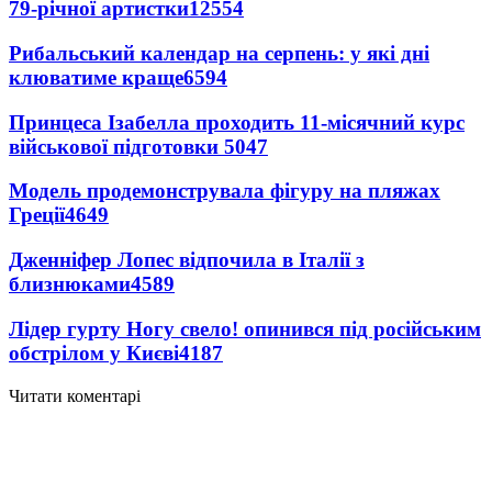
79-річної артистки
12554
Рибальський календар на серпень: у які дні
клюватиме краще
6594
Принцеса Ізабелла проходить 11-місячний курс
військової підготовки
5047
Модель продемонструвала фігуру на пляжах
Греції
4649
Дженніфер Лопес відпочила в Італії з
близнюками
4589
Лідер гурту Ногу свело! опинився під російським
обстрілом у Києві
4187
Читати коментарі