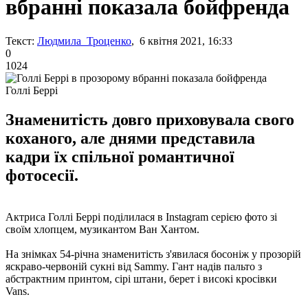
вбранні показала бойфренда
Текст:
Людмила Троценко
, 6 квітня 2021, 16:33
0
1024
Голлі Беррі
Знаменитість довго приховувала свого
коханого, але днями представила
кадри їх спільної романтичної
фотосесії.
Актриса Голлі Беррі поділилася в Instagram серією фото зі
своїм хлопцем, музикантом Ван Хантом.
На знімках 54-річна знаменитість з'явилася босоніж у прозорій
яскраво-червоній сукні від Sammy. Гант надів пальто з
абстрактним принтом, сірі штани, берет і високі кросівки
Vans.