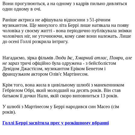
Вони прогулюються, а на одному з кадрів пильно дивляться
один одному в очі.
Раніше актриса не афішувала відносини з 51-річним
музикантом. Ще минулого літа Беррі лише натякала на появу
чоловіка у своєму житті - вона періодично публікувала знімки
чоловічих ніг, не уточнюючи, кому саме вони належать. Лише
до осені Голлі розкрила інтригу.
Нагадаємо, зірка фільмів
Люди Ікс, Хмарний атлас, Помри, але
не зараз
тричі офіційно була одружена - з бейсболістом
Девідом Джастісом, музикантом Еріком Бенетом і
французьким актором Олів'є Мартінесом.
Крім того, вона жила в цивільному шлюбі з манекенником
Гебріелом Обрі, який молодший на десять років. Він став
батьком її дочки Нали, якій скоро виповниться 13 років.
У шлюбі з Мартінесом у Беррі народився син Масео (сім
років).
Голлі Беррі засвітила прес у розкішному вбранні