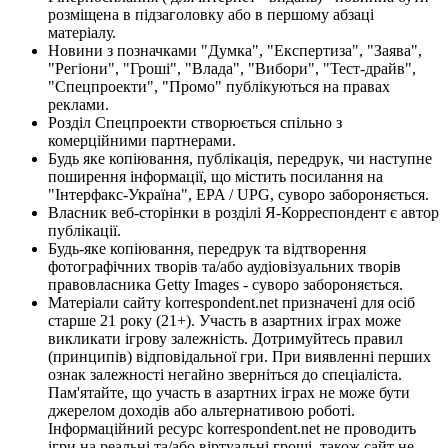
розміщена в підзаголовку або в першому абзаці
матеріалу.
Новини з позначками "Думка", "Експертиза", "Заява",
"Регіони", "Гроші", "Влада", "Вибори", "Тест-драйв",
"Спецпроекти", "Промо" публікуються на правах
реклами.
Розділ Спецпроекти створюється спільно з
комерційними партнерами.
Будь яке копіювання, публікація, передрук, чи наступне
поширення інформації, що містить посилання на
"Інтерфакс-Україна", EPA / UPG, суворо забороняється.
Власник веб-сторінки в розділі Я-Корреспондент є автор
публікації.
Будь-яке копіювання, передрук та відтворення
фотографічних творів та/або аудіовізуальних творів
правовласника Getty Images - суворо забороняється.
Матеріали сайту korrespondent.net призначені для осіб
старше 21 року (21+). Участь в азартних іграх може
викликати ігрову залежність. Дотримуйтесь правил
(принципів) відповідальної гри. При виявленні перших
ознак залежності негайно зверніться до спеціаліста.
Пам'ятайте, що участь в азартних іграх не може бути
джерелом доходів або альтернативою роботі.
Інформаційний ресурс korrespondent.net не проводить
ігри на реальні та/або віртуальні гроші, також сайт не