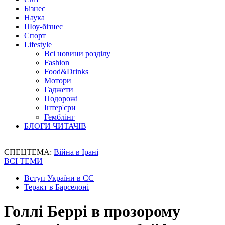
Бізнес
Наука
Шоу-бізнес
Спорт
Lifestyle
Всі новини розділу
Fashion
Food&Drinks
Мотори
Гаджети
Подорожі
Інтер'єри
Гемблінг
БЛОГИ ЧИТАЧІВ
СПЕЦТЕМА:
Війна в Ірані
ВСІ ТЕМИ
Вступ України в ЄС
Теракт в Барселоні
Голлі Беррі в прозорому