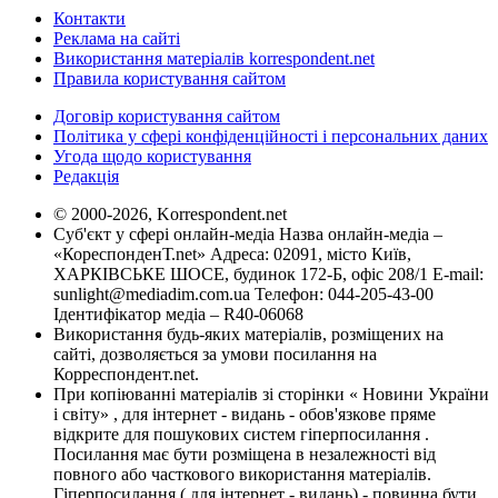
Контакти
Реклама на сайті
Використання матеріалів korrespondent.net
Правила користування сайтом
Договір користування сайтом
Політика у сфері конфіденційності і персональних даних
Угода щодо користування
Редакція
© 2000-2026, Korrespondent.net
Суб'єкт у сфері онлайн-медіа Назва онлайн-медіа –
«КореспонденТ.net» Адреса: 02091, місто Київ,
ХАРКІВСЬКЕ ШОСЕ, будинок 172-Б, офіс 208/1 E-mail:
sunlight@mediadim.com.ua
Телефон: 044-205-43-00
Ідентифікатор медіа – R40-06068
Використання будь-яких матеріалів, розміщених на
сайті, дозволяється за умови посилання на
Корреспондент.net.
При копіюванні матеріалів зі сторінки « Новини України
і світу» , для інтернет - видань - обов'язкове пряме
відкрите для пошукових систем гіперпосилання .
Посилання має бути розміщена в незалежності від
повного або часткового використання матеріалів.
Гіперпосилання ( для інтернет - видань) - повинна бути