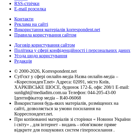
RSS-стрічки
E-mail розсилка
Контакти
Реклама на сайті
Використання матеріалів korrespondent.net
Правила користування сайтом
Договір користування сайтом
Політика у сфері конфіденційності і персональних даних
Угода щодо користування
Редакція
© 2000-2026, Korrespondent.net
Суб'єкт у сфері онлайн-медіа Назва онлайн-медіа –
«КореспонденТ.net» Адреса: 02091, місто Київ,
ХАРКІВСЬКЕ ШОСЕ, будинок 172-Б, офіс 208/1 E-mail:
sunlight@mediadim.com.ua
Телефон: 044-205-43-00
Ідентифікатор медіа – R40-06068
Використання будь-яких матеріалів, розміщених на
сайті, дозволяється за умови посилання на
Корреспондент.net.
При копіюванні матеріалів зі сторінки « Новини України
і світу» , для інтернет - видань - обов'язкове пряме
відкрите для пошукових систем гіперпосилання .