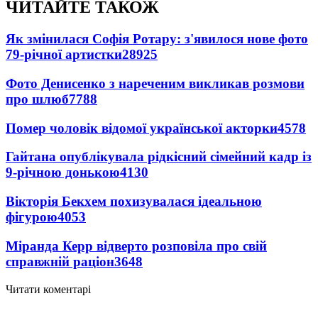
ЧИТАЙТЕ ТАКОЖ
Як змінилася Софія Ротару: з'явилося нове фото
79-річної артистки
28925
Фото Денисенко з нареченим викликав розмови
про шлюб
7788
Помер чоловік відомої української акторки
4578
Гайтана опублікувала рідкісний сімейний кадр із
9-річною донькою
4130
Вікторія Бекхем похизувалася ідеальною
фігурою
4053
Міранда Керр відверто розповіла про свій
справжній раціон
3648
Читати коментарі