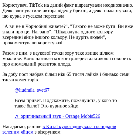
Користувачі TikTok на даний факт відреагували неоднозначно.
Деякі звинуватили автора відео у брехні, а деякі пожартували,
що курка з гусаком переспала.
"А ви не в Чорнобилі живете?", "Такого не може бути. Ви вже
знали про це. Награно", "Шкаралупа одного кольору,
всередині яйце іншого кольору. Не дуріть людей", -
прокоментували користувачі.
Разом з цим, з наукової точки зору таке явище цілком
можливе. Воно називається контр-перистальтикою і говорить
про аномальний розвиток плода.
За добу пост набрав більш ніж 65 тисяч лайків і близько семи
тисяч коментарів.
@liudmila_svet67
Всем привет. Подскажите, пожалуйста, у кого-то
такое было? Это куриное яйцо.
♬ оригинальный звук - Orange Mobis526
Нагадаємо, раніше
в Китаї курка здивувала господарів
зеленим яйцем
з візерунком.