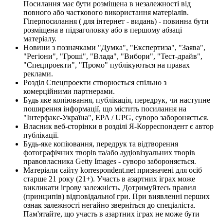
Посилання має бути розміщена в незалежності від
повного або часткового використання матеріалів.
Гіперпосилання ( для інтернет - видань) - повинна бути
розміщена в підзаголовку або в першому абзаці
матеріалу.
Новини з позначками "Думка", "Експертиза", "Заява",
"Регіони", "Гроші", "Влада", "Вибори", "Тест-драйв",
"Спецпроекти", "Промо" публікуються на правах
реклами.
Розділ Спецпроекти створюється спільно з
комерційними партнерами.
Будь яке копіювання, публікація, передрук, чи наступне
поширення інформації, що містить посилання на
"Інтерфакс-Україна", EPA / UPG, суворо забороняється.
Власник веб-сторінки в розділі Я-Корреспондент є автор
публікації.
Будь-яке копіювання, передрук та відтворення
фотографічних творів та/або аудіовізуальних творів
правовласника Getty Images - суворо забороняється.
Матеріали сайту korrespondent.net призначені для осіб
старше 21 року (21+). Участь в азартних іграх може
викликати ігрову залежність. Дотримуйтесь правил
(принципів) відповідальної гри. При виявленні перших
ознак залежності негайно зверніться до спеціаліста.
Пам'ятайте, що участь в азартних іграх не може бути