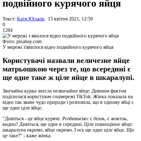
подвійного курячого яйця
Текст:
Катя Юськів
, 15 квітня 2021, 12:59
0
1284
Фото: pixabay.com
У мережі з'явилося відео подвійного курячого яйця
Користувачі назвали величезне яйце
матрьошкою через те, що всередині є
ще одне таке ж ціле яйце в шкаралупі.
Звичайна курка знесла незвичайне яйце. Дивним фактом
поділилася користувач соцмережі TikTok. Жінка показала на
відео так зване чудо природи і розповіла, що в одному яйці є
ще одне ціле яйце.
"Дивіться - це яйце куряче. Розбиваємо: є білок, є жовток,
видно? Дивіться, ще одне в середині. Ціле повноцінне яйце:
шкаралупа окремо, яйце окремо. І ось ще одне ціле яйце. Що
це таке?" - каже жінка.