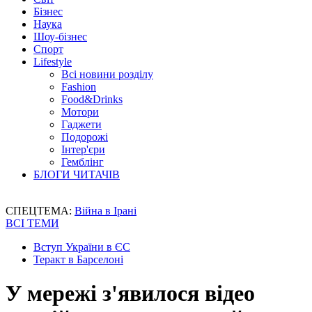
Бізнес
Наука
Шоу-бізнес
Спорт
Lifestyle
Всі новини розділу
Fashion
Food&Drinks
Мотори
Гаджети
Подорожі
Інтер'єри
Гемблінг
БЛОГИ ЧИТАЧІВ
СПЕЦТЕМА:
Війна в Ірані
ВСІ ТЕМИ
Вступ України в ЄС
Теракт в Барселоні
У мережі з'явилося відео