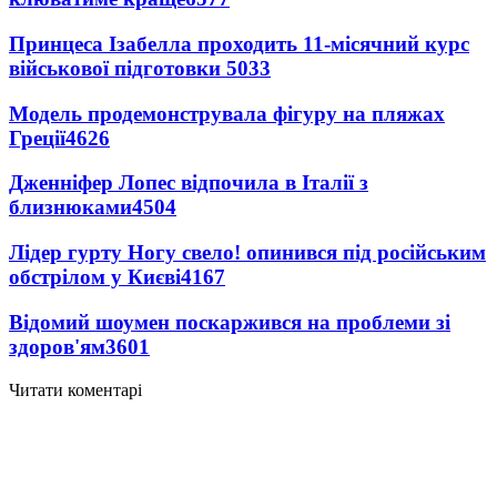
Принцеса Ізабелла проходить 11-місячний курс
військової підготовки
5033
Модель продемонструвала фігуру на пляжах
Греції
4626
Дженніфер Лопес відпочила в Італії з
близнюками
4504
Лідер гурту Ногу свело! опинився під російським
обстрілом у Києві
4167
Відомий шоумен поскаржився на проблеми зі
здоров'ям
3601
Читати коментарі