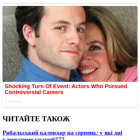
ЧИТАЙТЕ ТАКОЖ
Рибальський календар на серпень: у які дні
клюватиме краще
6577