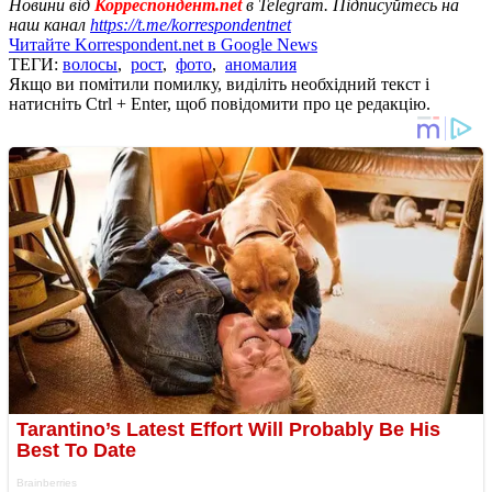
Новини від
Корреспондент.net
в Telegram. Підписуйтесь на
наш канал
https://t.me/korrespondentnet
Читайте Korrespondent.net в Google News
ТЕГИ:
волосы
,
рост
,
фото
,
аномалия
Якщо ви помітили помилку, виділіть необхідний текст і
натисніть Ctrl + Enter, щоб повідомити про це редакцію.