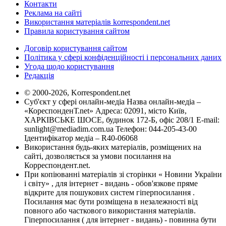
Контакти
Реклама на сайті
Використання матеріалів korrespondent.net
Правила користування сайтом
Договір користування сайтом
Політика у сфері конфіденційності і персональних даних
Угода щодо користування
Редакція
© 2000-2026, Korrespondent.net
Суб'єкт у сфері онлайн-медіа Назва онлайн-медіа –
«КореспонденТ.net» Адреса: 02091, місто Київ,
ХАРКІВСЬКЕ ШОСЕ, будинок 172-Б, офіс 208/1 E-mail:
sunlight@mediadim.com.ua
Телефон: 044-205-43-00
Ідентифікатор медіа – R40-06068
Використання будь-яких матеріалів, розміщених на
сайті, дозволяється за умови посилання на
Корреспондент.net.
При копіюванні матеріалів зі сторінки « Новини України
і світу» , для інтернет - видань - обов'язкове пряме
відкрите для пошукових систем гіперпосилання .
Посилання має бути розміщена в незалежності від
повного або часткового використання матеріалів.
Гіперпосилання ( для інтернет - видань) - повинна бути