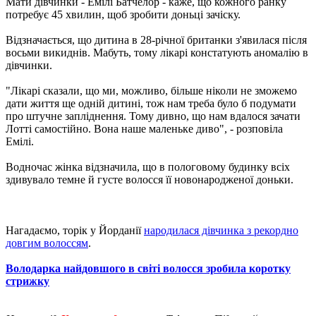
Мати дівчинки - Емілі Батчелор - каже, що кожного ранку
потребує 45 хвилин, щоб зробити доньці зачіску.
Відзначається, що дитина в 28-річної британки з'явилася після
восьми викиднів. Мабуть, тому лікарі констатують аномалію в
дівчинки.
"Лікарі сказали, що ми, можливо, більше ніколи не зможемо
дати життя ще одній дитині, тож нам треба було б подумати
про штучне запліднення. Тому дивно, що нам вдалося зачати
Лотті самостійно. Вона наше маленьке диво", - розповіла
Емілі.
Водночас жінка відзначила, що в пологовому будинку всіх
здивувало темне й густе волосся її новонародженої доньки.
Нагадаємо, торік у Йорданії
народилася дівчинка з рекордно
довгим волоссям
.
Володарка найдовшого в світі волосся зробила коротку
стрижку