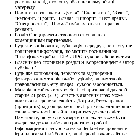
розміщена в підзаголовку або в першому абзаці
матеріалу.
Новини з позначками "Думка", "Експертиза", "Заява",
"Регіони", "Гроші", "Влада", "Вибори", "Тест-драйв",
"Спецпроекти", "Промо" публікуються на правах
реклами.
Розділ Спецпроекти створюється спільно з
комерційними партнерами.
Будь яке копіювання, публікація, передрук, чи наступне
поширення інформації, що містить посилання на
"Інтерфакс-Україна", EPA / UPG, суворо забороняється.
Власник веб-сторінки в розділі Я-Корреспондент є автор
публікації.
Будь-яке копіювання, передрук та відтворення
фотографічних творів та/або аудіовізуальних творів
правовласника Getty Images - суворо забороняється.
Матеріали сайту korrespondent.net призначені для осіб
старше 21 року (21+). Участь в азартних іграх може
викликати ігрову залежність. Дотримуйтесь правил
(принципів) відповідальної гри. При виявленні перших
ознак залежності негайно зверніться до спеціаліста.
Пам'ятайте, що участь в азартних іграх не може бути
джерелом доходів або альтернативою роботі.
Інформаційний ресурс korrespondent.net не проводить
ігри на реальні та/або віртуальні гроші, також сайт не