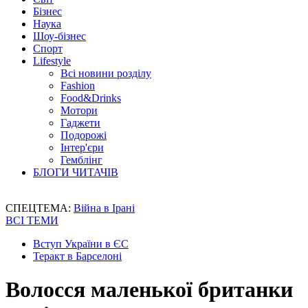
Бізнес
Наука
Шоу-бізнес
Спорт
Lifestyle
Всі новини розділу
Fashion
Food&Drinks
Мотори
Гаджети
Подорожі
Інтер'єри
Гемблінг
БЛОГИ ЧИТАЧІВ
СПЕЦТЕМА:
Війна в Ірані
ВСІ ТЕМИ
Вступ України в ЄС
Теракт в Барселоні
Волосся маленької британки