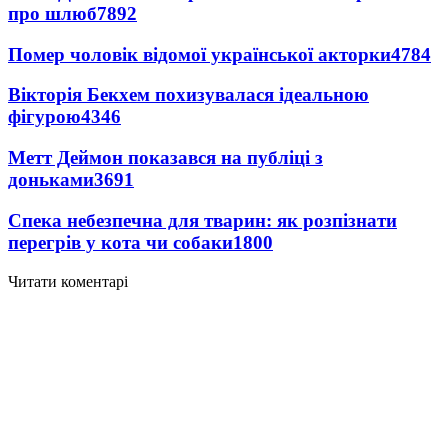
про шлюб
7892
Помер чоловік відомої української акторки
4784
Вікторія Бекхем похизувалася ідеальною
фігурою
4346
Метт Деймон показався на публіці з
доньками
3691
Спека небезпечна для тварин: як розпізнати
перегрів у кота чи собаки
1800
Читати коментарі