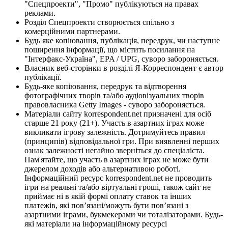
"Спецпроекти", "Промо" публікуються на правах
реклами.
Розділ Спецпроекти створюється спільно з
комерційними партнерами.
Будь яке копіювання, публікація, передрук, чи наступне
поширення інформації, що містить посилання на
"Інтерфакс-Україна", EPA / UPG, суворо забороняється.
Власник веб-сторінки в розділі Я-Корреспондент є автор
публікації.
Будь-яке копіювання, передрук та відтворення
фотографічних творів та/або аудіовізуальних творів
правовласника Getty Images - суворо забороняється.
Матеріали сайту korrespondent.net призначені для осіб
старше 21 року (21+). Участь в азартних іграх може
викликати ігрову залежність. Дотримуйтесь правил
(принципів) відповідальної гри. При виявленні перших
ознак залежності негайно зверніться до спеціаліста.
Пам'ятайте, що участь в азартних іграх не може бути
джерелом доходів або альтернативою роботі.
Інформаційний ресурс korrespondent.net не проводить
ігри на реальні та/або віртуальні гроші, також сайт не
приймає ні в якій формі оплату ставок та інших
платежів, які пов’язані/можуть бути пов’язані з
азартними іграми, букмекерами чи тоталізаторами. Будь-
які матеріали на інформаційному ресурсі