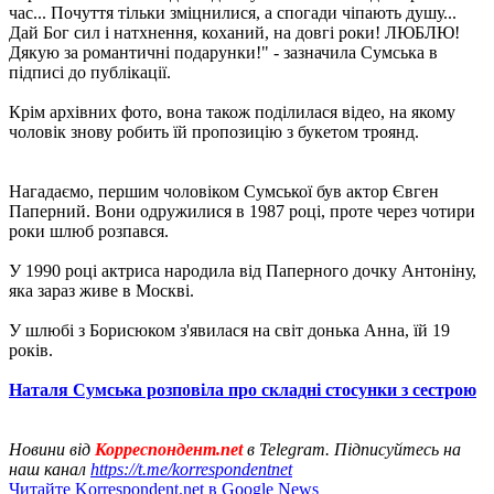
час... Почуття тільки зміцнилися, а спогади чіпають душу...
Дай Бог сил і натхнення, коханий, на довгі роки! ЛЮБЛЮ!
Дякую за романтичні подарунки!" - зазначила Сумська в
підписі до публікації.
Крім архівних фото, вона також поділилася відео, на якому
чоловік знову робить їй пропозицію з букетом троянд.
Нагадаємо, першим чоловіком Сумської був актор Євген
Паперний. Вони одружилися в 1987 році, проте через чотири
роки шлюб розпався.
У 1990 році актриса народила від Паперного дочку Антоніну,
яка зараз живе в Москві.
У шлюбі з Борисюком з'явилася на світ донька Анна, їй 19
років.
Наталя Сумська розповіла про складні стосунки з сестрою
Новини від
Корреспондент.net
в Telegram. Підписуйтесь на
наш канал
https://t.me/korrespondentnet
Читайте Korrespondent.net в Google News