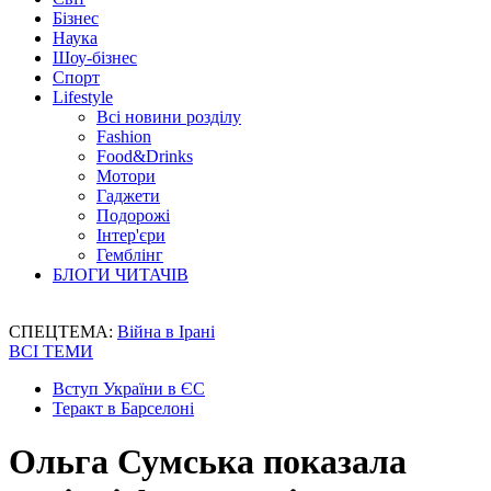
Бізнес
Наука
Шоу-бізнес
Спорт
Lifestyle
Всі новини розділу
Fashion
Food&Drinks
Мотори
Гаджети
Подорожі
Інтер'єри
Гемблінг
БЛОГИ ЧИТАЧІВ
СПЕЦТЕМА:
Війна в Ірані
ВСІ ТЕМИ
Вступ України в ЄС
Теракт в Барселоні
Ольга Сумська показала