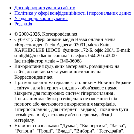
Договір користування сайтом
Політика у сфері конфіденційності і персональних даних
Угода щодо користування
Редакція
© 2000-2026, Korrespondent.net
Суб'єкт у сфері онлайн-медіа Назва онлайн-медіа –
«КореспонденТ.net» Адреса: 02091, місто Київ,
ХАРКІВСЬКЕ ШОСЕ, будинок 172-Б, офіс 208/1 E-mail:
sunlight@mediadim.com.ua
Телефон: 044-205-43-00
Ідентифікатор медіа – R40-06068
Використання будь-яких матеріалів, розміщених на
сайті, дозволяється за умови посилання на
Корреспондент.net.
При копіюванні матеріалів зі сторінки « Новини України
і світу» , для інтернет - видань - обов'язкове пряме
відкрите для пошукових систем гіперпосилання .
Посилання має бути розміщена в незалежності від
повного або часткового використання матеріалів.
Гіперпосилання ( для інтернет - видань) - повинна бути
розміщена в підзаголовку або в першому абзаці
матеріалу.
Новини з позначками "Думка", "Експертиза", "Заява",
"Регіони", "Гроші", "Влада", "Вибори", "Тест-драйв",