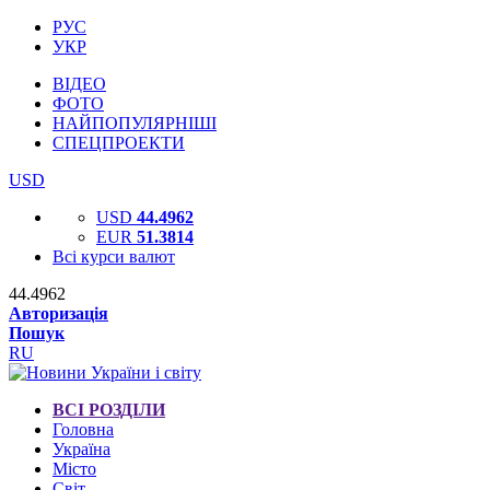
РУС
УКР
ВІДЕО
ФОТО
НАЙПОПУЛЯРНІШІ
СПЕЦПРОЕКТИ
USD
USD
44.4962
EUR
51.3814
Всі курси валют
44.4962
Авторизація
Пошук
RU
ВСІ РОЗДІЛИ
Головна
Україна
Місто
Світ