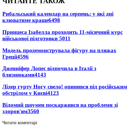
ЧИТАЙТЕ ТАКОЖ
Рибальський календар на серпень: у які дні
клюватиме краще
6498
Принцеса Ізабелла проходить 11-місячний курс
військової підготовки
5011
Модель продемонструвала фігуру на пляжах
Греції
4596
Дженніфер Лопес відпочила в Італії з
близнюками
4143
Лідер гурту Ногу свело! опинився під російським
обстрілом у Києві
4123
Відомий шоумен поскаржився на проблеми зі
здоров'ям
3560
Читати коментарі