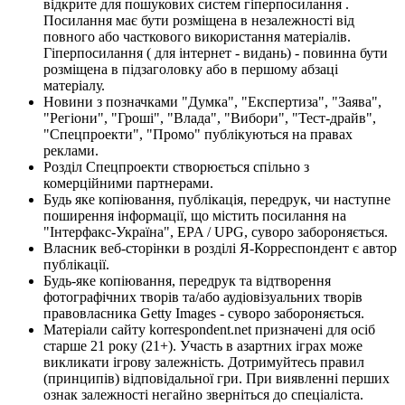
відкрите для пошукових систем гіперпосилання .
Посилання має бути розміщена в незалежності від
повного або часткового використання матеріалів.
Гіперпосилання ( для інтернет - видань) - повинна бути
розміщена в підзаголовку або в першому абзаці
матеріалу.
Новини з позначками "Думка", "Експертиза", "Заява",
"Регіони", "Гроші", "Влада", "Вибори", "Тест-драйв",
"Спецпроекти", "Промо" публікуються на правах
реклами.
Розділ Спецпроекти створюється спільно з
комерційними партнерами.
Будь яке копіювання, публікація, передрук, чи наступне
поширення інформації, що містить посилання на
"Інтерфакс-Україна", EPA / UPG, суворо забороняється.
Власник веб-сторінки в розділі Я-Корреспондент є автор
публікації.
Будь-яке копіювання, передрук та відтворення
фотографічних творів та/або аудіовізуальних творів
правовласника Getty Images - суворо забороняється.
Матеріали сайту korrespondent.net призначені для осіб
старше 21 року (21+). Участь в азартних іграх може
викликати ігрову залежність. Дотримуйтесь правил
(принципів) відповідальної гри. При виявленні перших
ознак залежності негайно зверніться до спеціаліста.