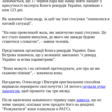
Зазначається, що 17 червня пара має намір зняти ланцюг у
присутності експерта Книги рекордів України, провівши з
ним 123 дні.
Як зазначив Олександр, за цей час їхні стосунки "опинилися в
патовій ситуації".
"На наш превеликий жаль, ми закінчуємо наші стосунки. Це
все стало нашим минулим, до якого ми завжди будемо
ставитися з повагою", - заявив чоловік.
Представник організації Книга рекордів України Лана
Вєтрова зазначила, що у колишніх закоханих "є рекорд
України за всіма параметрами".
"Вони можуть і на світовий претендувати, але про це ми
скажемо пізніше", - зазначила вона.
Нагадаємо, Олександр і Вікторія оригінальним способом
вирішили перевірити свої почуття і 14 лютого
скували руки
ланцюгом
, щоб прожити так три місяці.
Після закінчення зазначеного терміну пара
заявила
, що не
зніме ланцюг, оскільки хоче продати його на аукціоні.
"Розкуватися" вони планували в РАГСі.