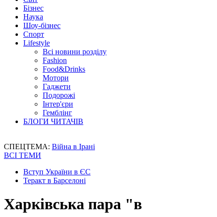
Бізнес
Наука
Шоу-бізнес
Спорт
Lifestyle
Всі новини розділу
Fashion
Food&Drinks
Мотори
Гаджети
Подорожі
Інтер'єри
Гемблінг
БЛОГИ ЧИТАЧІВ
СПЕЦТЕМА:
Війна в Ірані
ВСІ ТЕМИ
Вступ України в ЄС
Теракт в Барселоні
Харківська пара "в