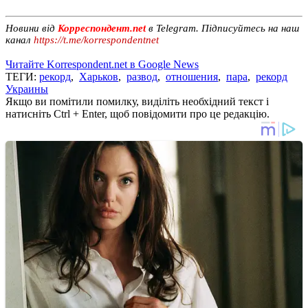
Новини від
Корреспондент.net
в Telegram. Підписуйтесь на наш
канал
https://t.me/korrespondentnet
Читайте Korrespondent.net в Google News
ТЕГИ:
рекорд
,
Харьков
,
развод
,
отношения
,
пара
,
рекорд
Украины
Якщо ви помітили помилку, виділіть необхідний текст і
натисніть Ctrl + Enter, щоб повідомити про це редакцію.