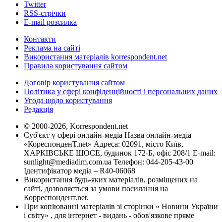
Twitter
RSS-стрічки
E-mail розсилка
Контакти
Реклама на сайті
Використання матеріалів korrespondent.net
Правила користування сайтом
Договір користування сайтом
Політика у сфері конфіденційності і персональних даних
Угода щодо користування
Редакція
© 2000-2026, Korrespondent.net
Суб'єкт у сфері онлайн-медіа Назва онлайн-медіа –
«КореспонденТ.net» Адреса: 02091, місто Київ,
ХАРКІВСЬКЕ ШОСЕ, будинок 172-Б, офіс 208/1 E-mail:
sunlight@mediadim.com.ua
Телефон: 044-205-43-00
Ідентифікатор медіа – R40-06068
Використання будь-яких матеріалів, розміщених на
сайті, дозволяється за умови посилання на
Корреспондент.net.
При копіюванні матеріалів зі сторінки « Новини України
і світу» , для інтернет - видань - обов'язкове пряме