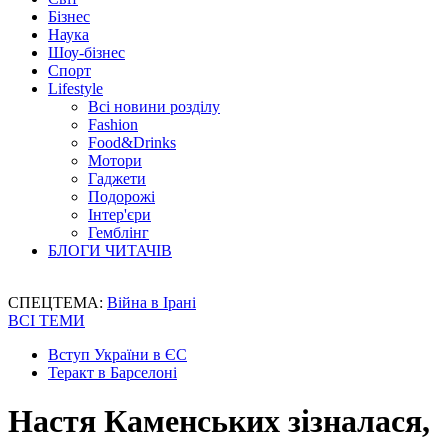
Бізнес
Наука
Шоу-бізнес
Спорт
Lifestyle
Всі новини розділу
Fashion
Food&Drinks
Мотори
Гаджети
Подорожі
Інтер'єри
Гемблінг
БЛОГИ ЧИТАЧІВ
СПЕЦТЕМА:
Війна в Ірані
ВСІ ТЕМИ
Вступ України в ЄС
Теракт в Барселоні
Настя Каменських зізналася,