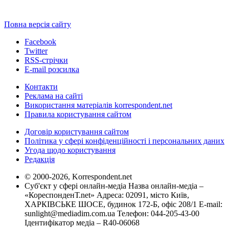
Повна версія сайту
Facebook
Twitter
RSS-стрічки
E-mail розсилка
Контакти
Реклама на сайті
Використання матеріалів korrespondent.net
Правила користування сайтом
Договір користування сайтом
Політика у сфері конфіденційності і персональних даних
Угода щодо користування
Редакція
© 2000-2026, Korrespondent.net
Суб'єкт у сфері онлайн-медіа Назва онлайн-медіа –
«КореспонденТ.net» Адреса: 02091, місто Київ,
ХАРКІВСЬКЕ ШОСЕ, будинок 172-Б, офіс 208/1 E-mail:
sunlight@mediadim.com.ua
Телефон: 044-205-43-00
Ідентифікатор медіа – R40-06068