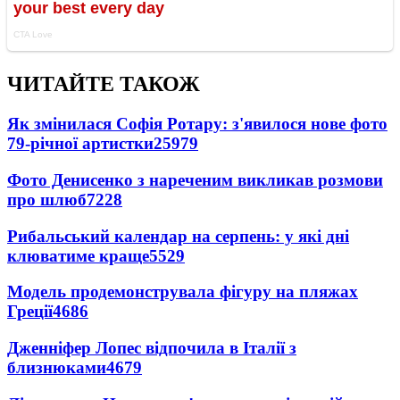
ЧИТАЙТЕ ТАКОЖ
Як змінилася Софія Ротару: з'явилося нове фото
79-річної артистки
25979
Фото Денисенко з нареченим викликав розмови
про шлюб
7228
Рибальський календар на серпень: у які дні
клюватиме краще
5529
Модель продемонструвала фігуру на пляжах
Греції
4686
Дженніфер Лопес відпочила в Італії з
близнюками
4679