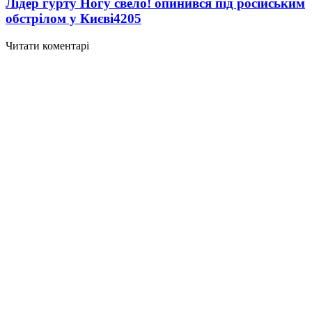
Лідер гурту Ногу свело! опинився під російським
обстрілом у Києві
4205
Читати коментарі