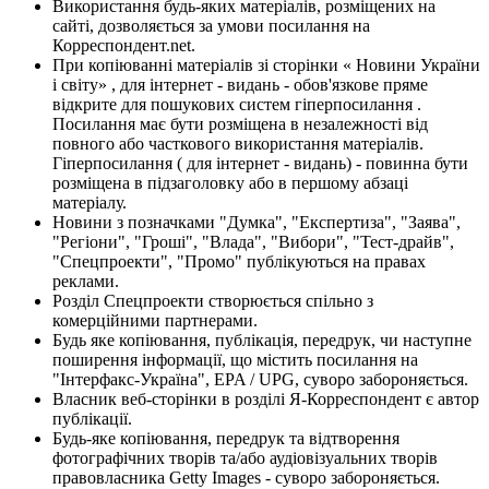
Використання будь-яких матеріалів, розміщених на
сайті, дозволяється за умови посилання на
Корреспондент.net.
При копіюванні матеріалів зі сторінки « Новини України
і світу» , для інтернет - видань - обов'язкове пряме
відкрите для пошукових систем гіперпосилання .
Посилання має бути розміщена в незалежності від
повного або часткового використання матеріалів.
Гіперпосилання ( для інтернет - видань) - повинна бути
розміщена в підзаголовку або в першому абзаці
матеріалу.
Новини з позначками "Думка", "Експертиза", "Заява",
"Регіони", "Гроші", "Влада", "Вибори", "Тест-драйв",
"Спецпроекти", "Промо" публікуються на правах
реклами.
Розділ Спецпроекти створюється спільно з
комерційними партнерами.
Будь яке копіювання, публікація, передрук, чи наступне
поширення інформації, що містить посилання на
"Інтерфакс-Україна", EPA / UPG, суворо забороняється.
Власник веб-сторінки в розділі Я-Корреспондент є автор
публікації.
Будь-яке копіювання, передрук та відтворення
фотографічних творів та/або аудіовізуальних творів
правовласника Getty Images - суворо забороняється.