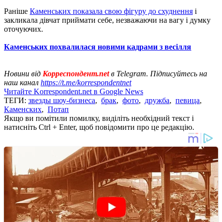
Раніше
Каменських показала свою фігуру до схуднення
і
закликала дівчат приймати себе, незважаючи на вагу і думку
оточуючих.
Каменських похвалилася новими кадрами з весілля
Новини від
Корреспондент.net
в Telegram. Підписуйтесь на
наш канал
https://t.me/korrespondentnet
Читайте Korrespondent.net в Google News
ТЕГИ:
звезды шоу-бизнеса
,
брак
,
фото
,
дружба
,
певица
,
Каменских
,
Потап
Якщо ви помітили помилку, виділіть необхідний текст і
натисніть Ctrl + Enter, щоб повідомити про це редакцію.