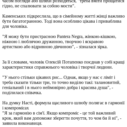
часом погляди або шляхи розходяться, "треба вміти прощатися
гідно, не спалювати за собою мости".
Каменських підкреслила, що в сімейному житті жінці важливо
бути багатогранною. Тоді вона особливо цікава і приваблива
для чоловіка.
"Я можу бути пристрасною Pantera Negra, жінкою-кішкою,
ніжною і люблячою дружиною, творчою і яскравою
артисткою або відривною дівчиною", - зізналася зірка.
За її словами, чоловік Олексій Потапенко поєднав у собі кращі
характеристики справжнього чоловіка і творчої людини.
"У нього стільки цікавих рис... Однак, якщо у нас є ліміт і
треба сказати тільки три, то точно виділю такі: талановитий,
геніальний і в нього неймовірно добра і красива душа", -
поділилася співачка.
На думку Насті, формула щасливого шлюбу полягає в гармонії
і компромісах
"Я за гармонію в сім'ї. Якщо компроміс - це той важливий
крок, який вам допоможе зберегти почуття, то чом би й ні", -
заявила виконавиця.