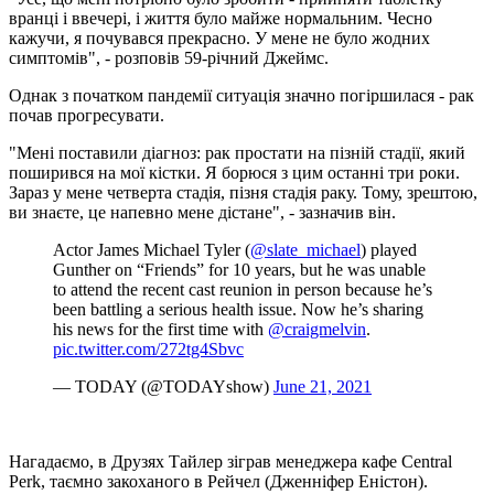
вранці і ввечері, і життя було майже нормальним. Чесно
кажучи, я почувався прекрасно. У мене не було жодних
симптомів", - розповів 59-річний Джеймс.
Однак з початком пандемії ситуація значно погіршилася - рак
почав прогресувати.
"Мені поставили діагноз: рак простати на пізній стадії, який
поширився на мої кістки. Я борюся з цим останні три роки.
Зараз у мене четверта стадія, пізня стадія раку. Тому, зрештою,
ви знаєте, це напевно мене дістане", - зазначив він.
Actor James Michael Tyler (
@slate_michael
) played
Gunther on “Friends” for 10 years, but he was unable
to attend the recent cast reunion in person because he’s
been battling a serious health issue. Now he’s sharing
his news for the first time with
@craigmelvin
.
pic.twitter.com/272tg4Sbvc
— TODAY (@TODAYshow)
June 21, 2021
Нагадаємо, в Друзях Тайлер зіграв менеджера кафе Central
Perk, таємно закоханого в Рейчел (Дженніфер Еністон).