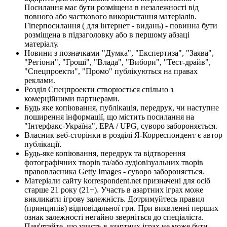
Посилання має бути розміщена в незалежності від
повного або часткового використання матеріалів.
Гіперпосилання ( для інтернет - видань) - повинна бути
розміщена в підзаголовку або в першому абзаці
матеріалу.
Новини з позначками "Думка", "Експертиза", "Заява",
"Регіони", "Гроші", "Влада", "Вибори", "Тест-драйв",
"Спецпроекти", "Промо" публікуються на правах
реклами.
Розділ Спецпроекти створюється спільно з
комерційними партнерами.
Будь яке копіювання, публікація, передрук, чи наступне
поширення інформації, що містить посилання на
"Інтерфакс-Україна", EPA / UPG, суворо забороняється.
Власник веб-сторінки в розділі Я-Корреспондент є автор
публікації.
Будь-яке копіювання, передрук та відтворення
фотографічних творів та/або аудіовізуальних творів
правовласника Getty Images - суворо забороняється.
Матеріали сайту korrespondent.net призначені для осіб
старше 21 року (21+). Участь в азартних іграх може
викликати ігрову залежність. Дотримуйтесь правил
(принципів) відповідальної гри. При виявленні перших
ознак залежності негайно зверніться до спеціаліста.
Пам'ятайте, що участь в азартних іграх не може бути