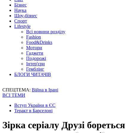
Бізнес
Наука
Шоу-бізнес
Спорт
Lifestyle
Всі новини розділу
Fashion
Food&Drinks
Мотори
Гаджети
Подорожі
Інтер'єри
Гемблінг
БЛОГИ ЧИТАЧІВ
СПЕЦТЕМА:
Війна в Ірані
ВСІ ТЕМИ
Вступ України в ЄС
Теракт в Барселоні
Зірка серіалу Друзі бореться