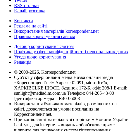
Twitter
RSS-стрічки
E-mail розсилка
Контакти
Реклама на сайті
Використання матеріалів korrespondent.net
Правила користування сайтом
Договір користування сайтом
Політика у сфері конфіденційності і персональних даних
Угода щодо користування
Редакція
© 2000-2026, Korrespondent.net
Суб'єкт у сфері онлайн-медіа Назва онлайн-медіа –
«КореспонденТ.net» Адреса: 02091, місто Київ,
ХАРКІВСЬКЕ ШОСЕ, будинок 172-Б, офіс 208/1 E-mail:
sunlight@mediadim.com.ua
Телефон: 044-205-43-00
Ідентифікатор медіа – R40-06068
Використання будь-яких матеріалів, розміщених на
сайті, дозволяється за умови посилання на
Корреспондент.net.
При копіюванні матеріалів зі сторінки « Новини України
і світу» , для інтернет - видань - обов'язкове пряме
відкрите для пошукових систем гіперпосилання .