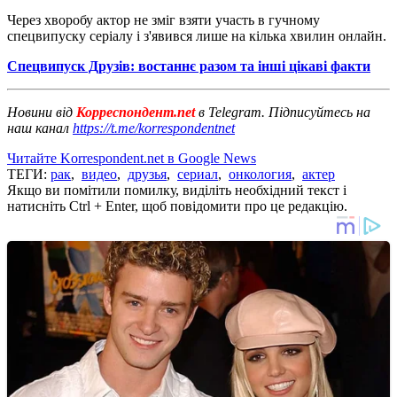
Через хворобу актор не зміг взяти участь в гучному
спецвипуску серіалу і з'явився лише на кілька хвилин онлайн.
Спецвипуск Друзів: востаннє разом та інші цікаві факти
Новини від
Корреспондент.net
в Telegram. Підписуйтесь на
наш канал
https://t.me/korrespondentnet
Читайте Korrespondent.net в Google News
ТЕГИ:
рак
,
видео
,
друзья
,
сериал
,
онкология
,
актер
Якщо ви помітили помилку, виділіть необхідний текст і
натисніть Ctrl + Enter, щоб повідомити про це редакцію.