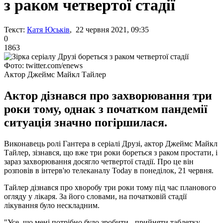
з раком четвертої стадії
Текст:
Катя Юськів
, 22 червня 2021, 09:35
0
1863
Фото: twitter.com/enews
Актор Джеймс Майкл Тайлер
Актор дізнався про захворювання три
роки тому, однак з початком пандемії
ситуація значно погіршилася.
Виконавець ролі Гантера в серіалі Друзі, актор Джеймс Майкл
Тайлер, зізнався, що вже три роки бореться з раком простати, і
зараз захворювання досягло четвертої стадії. Про це він
розповів в інтерв'ю телеканалу Today в понеділок, 21 червня.
Тайлер дізнався про хворобу три роки тому під час планового
огляду у лікаря. За його словами, на початковій стадії
лікування було нескладним.
"Усе, що мені потрібно було зробити - прийняти таблетку