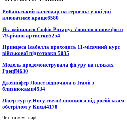
Рибальський календар на серпень: у які дні
клюватиме краще
6580
Як змінилася Софія Ротару: з'явилося нове фото
79-річної артистки
5254
Принцеса Ізабелла проходить 11-місячний курс
військової підготовки
5035
Модель продемонструвала фігуру на пляжах
Греції
4630
Дженніфер Лопес відпочила в Італії з
близнюками
4534
Лідер гурту Ногу свело! опинився під російським
обстрілом у Києві
4178
Читати коментарі