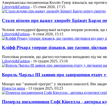
Американська письменниця Коллін Гувер зізналася, що протяго
Lifestyle&Fashion
- 15 січня 2026, 17:15
Стало відомо про важку хворобу Бріжит Бардо п
Чоловік легендарної французької акторки вперше розповів, що в
Lifestyle&Fashion
- 8 січня 2026, 15:15
Кліфф Річард уперше зізнався, що таємно лікував
Попспівак розповів, що діагноз поставили випадково під час мед
Lifestyle&Fashion
- 16 грудня 2025, 15:16
Король Чарльз III заявив про завершення етапу у
Монарх має "значний прогрес" у лікуванні онкології. Він завдяч
Новости мира
- 13 грудня 2025, 03:23
Померла письменниця Софі Кінселла - авторка ку