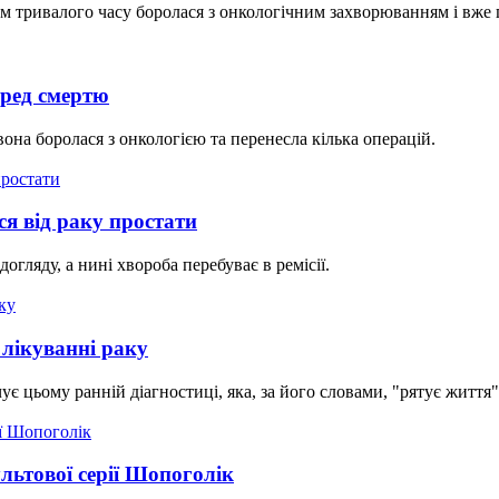
м тривалого часу боролася з онкологічним захворюванням і вже 
еред смертю
она боролася з онкологією та перенесла кілька операцій.
ся від раку простати
огляду, а нині хвороба перебуває в ремісії.
 лікуванні раку
ує цьому ранній діагностиці, яка, за його словами, "рятує життя"
льтової серії Шопоголік