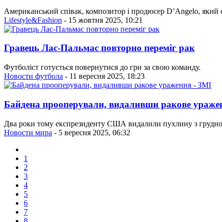
Американський співак, композитор і продюсер D’Angelo, який ст
Lifestyle&Fashion
- 15 жовтня 2025, 10:21
Гравець Лас-Пальмас повторно переміг рак
Футболіст готується повернутися до гри за свою команду.
Новости футбола
- 11 вересня 2025, 18:23
Байдена прооперували, видаливши ракове уражен
Два роки тому експрезиденту США видалили пухлину з грудної
Новости мира
- 5 вересня 2025, 06:32
1
2
3
4
5
6
7
8