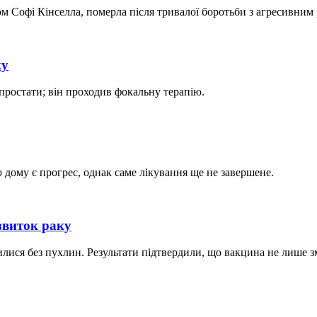
 Софі Кінселла, померла після тривалої боротьби з агресивним 
ку
 простати; він проходив фокальну терапію.
 дому є прогрес, однак саме лікування ще не завершене.
звиток раку
ися без пухлин. Результати підтвердили, що вакцина не лише з