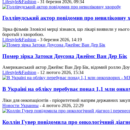
Lifestyle&Fashion
- 31 березня 2026, 09:34
Голлівудський актор повідомив про невиліковну 
Зірка фільмів Зловісні мерці зізнався, що лікарі виявили у ньог
боротьбі з хворобою.
Lifestyle&Fashion
- 3 березня 2026, 14:19
Помер зірка Затоки Доусона Джеймс Ван Дер Бік
Американський актор Джеймс Ван Дер Бік, відомий роллю Доусон
Lifestyle&Fashion
- 12 лютого 2026, 15:34
В Україні на обліку перебуває понад 1,1 млн онк
Ліки для онкопацієнтів - пріоритетний напрям державних закуп
Новости Украины
- 4 лютого 2026, 22:29
Коллін Гувер повідомила про онкологічний діагно