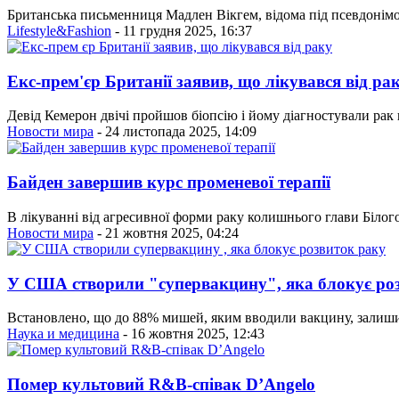
Британська письменниця Мадлен Вікгем, відома під псевдонімом
Lifestyle&Fashion
- 11 грудня 2025, 16:37
Екс-прем'єр Британії заявив, що лікувався від ра
Девід Кемерон двічі пройшов біопсію і йому діагностували рак
Новости мира
- 24 листопада 2025, 14:09
Байден завершив курс променевої терапії
В лікуванні від агресивної форми раку колишнього глави Білого
Новости мира
- 21 жовтня 2025, 04:24
У США створили "супервакцину", яка блокує ро
Встановлено, що до 88% мишей, яким вводили вакцину, залишил
Наука и медицина
- 16 жовтня 2025, 12:43
Помер культовий R&B-співак D’Angelo