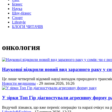
Бізнес
Наука
Шоу-бізнес
Спорт
Lifestyle
БЛОГИ ЧИТАЧІВ
онкология
Науковці відкрили новий вид заразного раку у со
Це лише четвертий відомий науці випадок природного трансміси
Новости медицины
- 29 липня 2026, 16:26
У зірки Топ Гір діагностували агресивну форму р
Ведучий зізнався, що вже переніс операцію та наразі очікує на 
Lifestyle&Fashion
- 17 червня 2026, 12:23