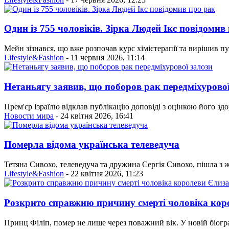
Один із 755 чоловіків. Зірка Людей Ікс повідомив
Мейн зізнався, що вже розпочав курс хімієтерапії та вирішив п
Lifestyle&Fashion
- 11 червня 2026, 11:14
Нетаньягу заявив, що поборов рак передміхурової
Прем'єр Ізраїлю відклав публікацію доповіді з оцінкою його зд
Новости мира
- 24 квітня 2026, 16:41
Померла відома українська телеведуча
Тетяна Сивохо, телеведуча та дружина Сергія Сивохо, пішла з 
Lifestyle&Fashion
- 22 квітня 2026, 11:23
Розкрито справжню причину смерті чоловіка коро
Принц Філіп, помер не лише через поважний вік. У новій біогра