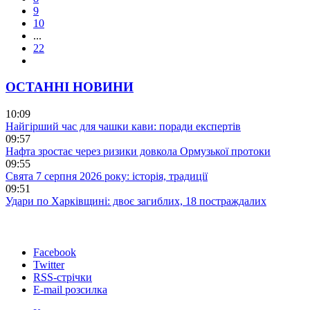
9
10
...
22
ОСТАННІ НОВИНИ
10:09
Найгірший час для чашки кави: поради експертів
09:57
Нафта зростає через ризики довкола Ормузької протоки
09:55
Свята 7 серпня 2026 року: історія, традиції
09:51
Удари по Харківщині: двоє загиблих, 18 постраждалих
Facebook
Twitter
RSS-стрічки
E-mail розсилка