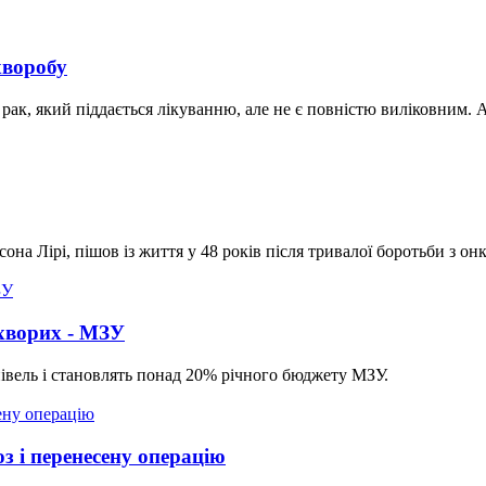
хворобу
о рак, який піддається лікуванню, але не є повністю виліковним. 
а Лірі, пішов із життя у 48 років після тривалої боротьби з он
охворих - МЗУ
івель і становлять понад 20% річного бюджету МЗУ.
з і перенесену операцію