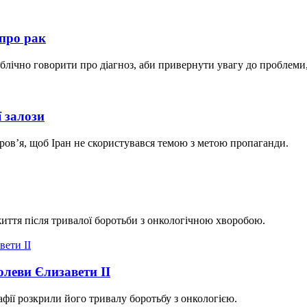
 про рак
ублічно говорити про діагноз, аби привернути увагу до проблеми
 залози
оров’я, щоб Іран не скористувався темою з метою пропаганди.
життя після тривалої боротьби з онкологічною хворобою.
леви Єлизавети II
фії розкрили його тривалу боротьбу з онкологією.