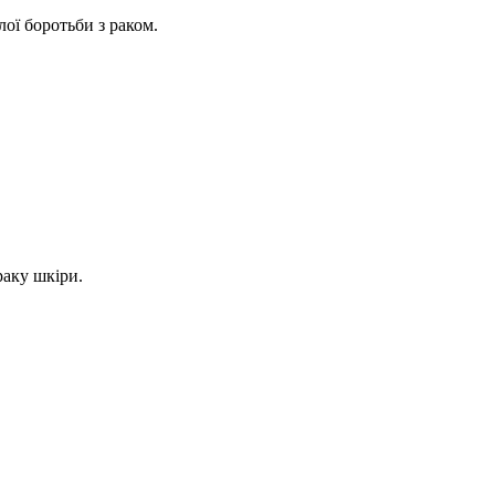
ої боротьби з раком.
раку шкіри.