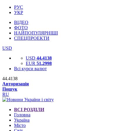
РУС
УКР
ВІДЕО
ФОТО
НАЙПОПУЛЯРНІШІ
СПЕЦПРОЕКТИ
USD
USD
44.4138
EUR
51.2998
Всі курси валют
44.4138
Авторизація
Пошук
RU
ВСІ РОЗДІЛИ
Головна
Україна
Місто
Світ