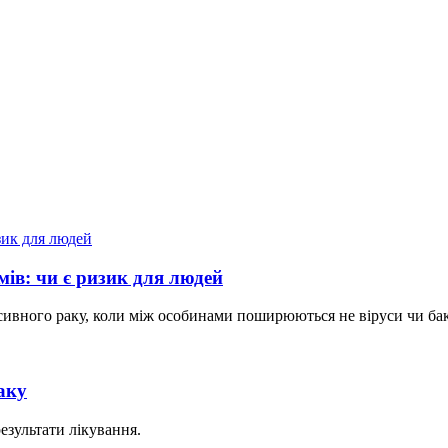
мів: чи є ризик для людей
вного раку, коли між особинами поширюються не віруси чи бакте
аку
результати лікування.