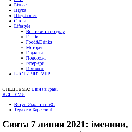
Бізнес
Наука
Шоу-бізнес
Спорт
Lifestyle
Всі новини розділу
Fashion
Food&Drinks
Мотори
Гаджети
Подорожі
Інтер'єри
Гемблінг
БЛОГИ ЧИТАЧІВ
СПЕЦТЕМА:
Війна в Ірані
ВСІ ТЕМИ
Вступ України в ЄС
Теракт в Барселоні
Свята 7 липня 2021: іменини,