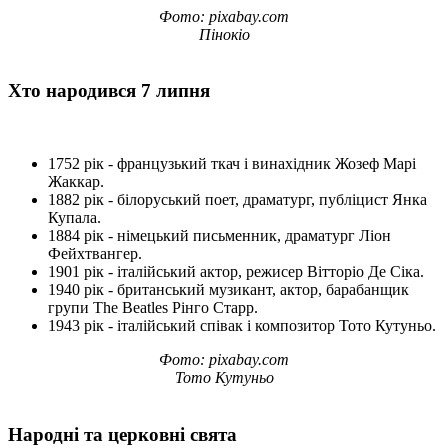
Фото: pixabay.com
Пінокіо
Хто народився 7 липня
1752 рік - французький ткач і винахідник Жозеф Марі
Жаккар.
1882 рік - білоруський поет, драматург, публіцист Янка
Купала.
1884 рік - німецький письменник, драматург Ліон
Фейхтвангер.
1901 рік - італійський актор, режисер Вітторіо Де Сіка.
1940 рік - британський музикант, актор, барабанщик
групи The Beatles Рінго Старр.
1943 рік - італійський співак і композитор Тото Кутуньо.
Фото: pixabay.com
Тото Кутуньо
Народні та церковні свята