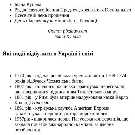
Івана Купала
Різдво святого Іоанна Предтечі, хрестителя Господнього
Всесвітній день прощення
День підрахунку камінчиків на бруківці
Фото: pixabay.com
Івана Купала
Які події відбулися в Україні і світі
1770 рік - під час російсько-турецької війни 1768-1774
років відбулася Чесменська битва.
1807 рік - почалися російсько-французькі переговори,
що завершилися підписанням Тильзітського миру.
1881 рік - у Римі була вперше надрукована казка Карло
Коллоді
Піноккіо
.
1891 рік - кур'єрська служба American Express
запатентувала перший в історії дорожній чек.
1957рік - відкрилася перша Пагуоська конференція, що
заклала початок міжнародної кампанії за ядерне
роззброєння.