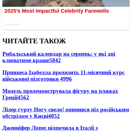
ЧИТАЙТЕ ТАКОЖ
Рибальський календар на серпень: у які дні
клюватиме краще
5842
Принцеса Ізабелла проходить 11-місячний курс
військової підготовки
4996
Модель продемонструвала фігуру на пляжах
Греції
4562
Лідер гурту Ногу свело! опинився під російським
обстрілом у Києві
4052
Дженніфер Лопес відпочила в Італії з