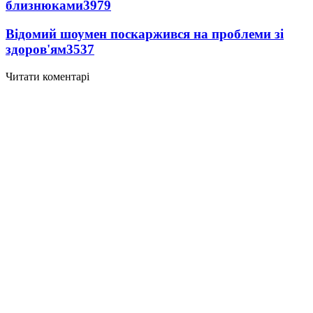
близнюками
3979
Відомий шоумен поскаржився на проблеми зі
здоров'ям
3537
Читати коментарі