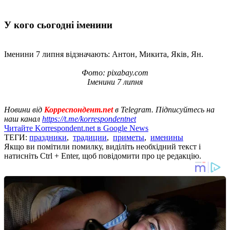
У кого сьогодні іменини
Іменини 7 липня відзначають: Антон, Микита, Яків, Ян.
Фото: pixabay.com
Іменини 7 липня
Новини від
Корреспондент.net
в Telegram. Підписуйтесь на
наш канал
https://t.me/korrespondentnet
Читайте Korrespondent.net в Google News
ТЕГИ:
праздники
,
традиции
,
приметы
,
именины
Якщо ви помітили помилку, виділіть необхідний текст і
натисніть Ctrl + Enter, щоб повідомити про це редакцію.