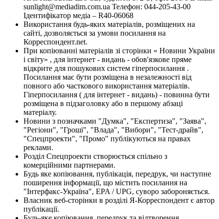
sunlight@mediadim.com.ua
Телефон: 044-205-43-00
Ідентифікатор медіа – R40-06068
Використання будь-яких матеріалів, розміщених на
сайті, дозволяється за умови посилання на
Корреспондент.net.
При копіюванні матеріалів зі сторінки « Новини України
і світу» , для інтернет - видань - обов'язкове пряме
відкрите для пошукових систем гіперпосилання .
Посилання має бути розміщена в незалежності від
повного або часткового використання матеріалів.
Гіперпосилання ( для інтернет - видань) - повинна бути
розміщена в підзаголовку або в першому абзаці
матеріалу.
Новини з позначками "Думка", "Експертиза", "Заява",
"Регіони", "Гроші", "Влада", "Вибори", "Тест-драйв",
"Спецпроекти", "Промо" публікуються на правах
реклами.
Розділ Спецпроекти створюється спільно з
комерційними партнерами.
Будь яке копіювання, публікація, передрук, чи наступне
поширення інформації, що містить посилання на
"Інтерфакс-Україна", EPA / UPG, суворо забороняється.
Власник веб-сторінки в розділі Я-Корреспондент є автор
публікації.
Будь-яке копіювання, передрук та відтворення