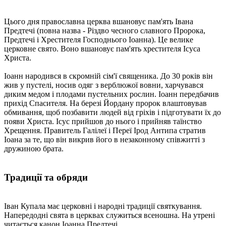
Цього дня православна церква вшановує пам'ять Івана
Предтечі (повна назва - Різдво чесного славного Пророка,
Предтечі і Хрестителя Господнього Іоанна). Це велике
церковне свято. Воно вшановує пам'ять хрестителя Ісуса
Христа.
Іоанн народився в скромній сім'ї священика. До 30 років він
жив у пустелі, носив одяг з верблюжої вовни, харчувався
диким медом і плодами пустельних рослин. Іоанн передбачив
прихід Спасителя. На березі Йордану пророк влаштовував
обмивання, щоб позбавити людей від гріхів і підготувати їх до
появи Христа. Ісус прийшов до нього і прийняв таїнство
Хрещення. Правитель Галілеї і Переї Ірод Антипа стратив
Іоана за те, що він викрив його в незаконному співжитті з
дружиною брата.
Традиції та обряди
Іван Купала має церковні і народні традиції святкування.
Напередодні свята в церквах служиться всеношна. На утрені
читається канон Іоанна Предтечі.