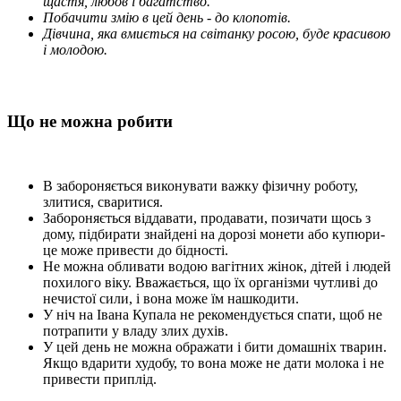
щастя, любов і багатство.
Побачити змію в цей день - до клопотів.
Дівчина, яка вмиється на світанку росою, буде красивою
і молодою.
Що не можна робити
В забороняється виконувати важку фізичну роботу,
злитися, сваритися.
Забороняється віддавати, продавати, позичати щось з
дому, підбирати знайдені на дорозі монети або купюри-
це може привести до бідності.
Не можна обливати водою вагітних жінок, дітей і людей
похилого віку. Вважається, що їх організми чутливі до
нечистої сили, і вона може їм нашкодити.
У ніч на Івана Купала не рекомендується спати, щоб не
потрапити у владу злих духів.
У цей день не можна ображати і бити домашніх тварин.
Якщо вдарити худобу, то вона може не дати молока і не
привести приплід.