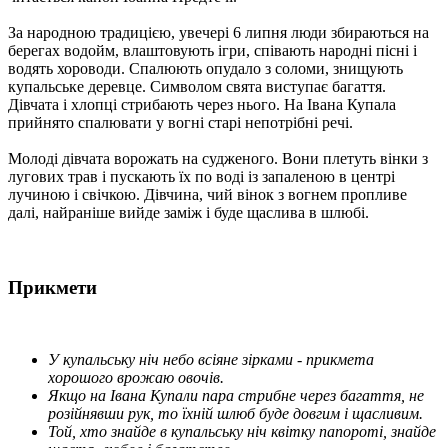
За народною традицією, увечері 6 липня люди збираються на
берегах водойм, влаштовують ігри, співають народні пісні і
водять хороводи. Спалюють опудало з соломи, знищують
купальське деревце. Символом свята виступає багаття.
Дівчата і хлопці стрибають через нього. На Івана Купала
прийнято спалювати у вогні старі непотрібні речі.
Молоді дівчата ворожать на судженого. Вони плетуть вінки з
лугових трав і пускають їх по воді із запаленою в центрі
лучиною і свічкою. Дівчина, чий вінок з вогнем пропливе
далі, найраніше вийде заміж і буде щаслива в шлюбі.
Прикмети
У купальську ніч небо всіяне зірками - прикмета
хорошого врожаю овочів.
Якщо на Івана Купали пара стрибне через багаття, не
розійнявши рук, то їхній шлюб буде довгим і щасливим.
Той, хто знайде в купальську ніч квітку папороті, знайде