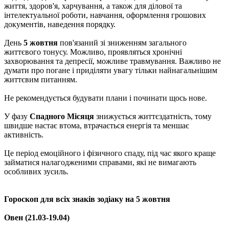
життя, здоров'я, харчування, а також для ділової та
інтелектуальної роботи, навчання, оформлення грошових
документів, наведення порядку.
День
5 жовтня
пов'язаний зі зниженням загального
життєвого тонусу. Можливо, проявляться хронічні
захворювання та депресії, можливе травмування. Важливо не
думати про погане і приділяти увагу тільки найнагальнішим
життєвим питанням.
Не рекомендується будувати плани і починати щось нове.
У фазу
Спадного Місяця
знижується життєздатність, тому
швидше настає втома, втрачається енергія та меншає
активність.
Це період емоційного і фізичного спаду, під час якого краще
займатися налагодженими справами, які не вимагають
особливих зусиль.
Гороскоп для всіх знаків зодіаку на 5 жовтня
Овен (21.03-19.04)