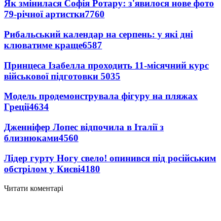
Як змінилася Софія Ротару: з'явилося нове фото
79-річної артистки
7760
Рибальський календар на серпень: у які дні
клюватиме краще
6587
Принцеса Ізабелла проходить 11-місячний курс
військової підготовки
5035
Модель продемонструвала фігуру на пляжах
Греції
4634
Дженніфер Лопес відпочила в Італії з
близнюками
4560
Лідер гурту Ногу свело! опинився під російським
обстрілом у Києві
4180
Читати коментарі