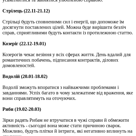
Стрілець (22.11-21.12)
Стрільці будуть сповненими сил і енергії, що допоможе їм
досягнути поставлених цілей. Можна буде вирішити безліч
справ, сприятливими будуть контакти із протилежною статтю.
Козеріг (22.12-19.01)
Козерогів чекає везіння у всіх сферах життя. День вдалий для
романтичних побачень, підписання контрактів, ділових
домовленостей.
Водолій (20.01-18.02)
Водолії зможуть впоратися з найважчими проблемами і
завданнями. Успіх багато в чому залежатиме від враження, яке
вони справлятимуть на оточуючих.
Риби (19.02-20.03)
Зірки радять Рибам не втручатися в чужі справи й обмежити
активність - сьогодні вона може стати причиною сварок.
Можливо, будуть плітки й інтриги, які негативно вплинуть на