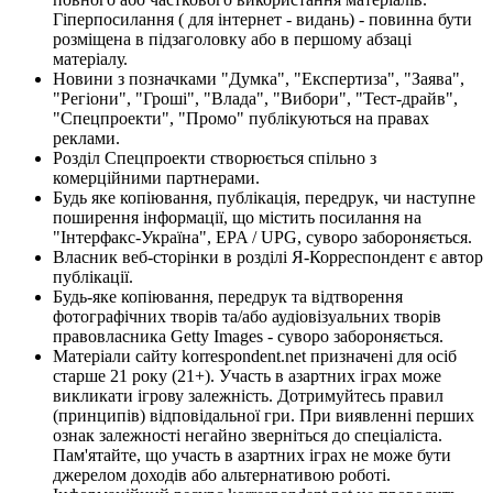
Гіперпосилання ( для інтернет - видань) - повинна бути
розміщена в підзаголовку або в першому абзаці
матеріалу.
Новини з позначками "Думка", "Експертиза", "Заява",
"Регіони", "Гроші", "Влада", "Вибори", "Тест-драйв",
"Спецпроекти", "Промо" публікуються на правах
реклами.
Розділ Спецпроекти створюється спільно з
комерційними партнерами.
Будь яке копіювання, публікація, передрук, чи наступне
поширення інформації, що містить посилання на
"Інтерфакс-Україна", EPA / UPG, суворо забороняється.
Власник веб-сторінки в розділі Я-Корреспондент є автор
публікації.
Будь-яке копіювання, передрук та відтворення
фотографічних творів та/або аудіовізуальних творів
правовласника Getty Images - суворо забороняється.
Матеріали сайту korrespondent.net призначені для осіб
старше 21 року (21+). Участь в азартних іграх може
викликати ігрову залежність. Дотримуйтесь правил
(принципів) відповідальної гри. При виявленні перших
ознак залежності негайно зверніться до спеціаліста.
Пам'ятайте, що участь в азартних іграх не може бути
джерелом доходів або альтернативою роботі.