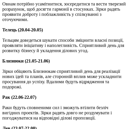
Овнам потрібно усамітнитися, зосередитися та вести тверезий
розрахунок, щоб досягти гармонії в стосунках. Зірки радять
проявити доброту і поблажливість у спілкуванні з
оточуючими.
Телець (20.04-20.05)
Тельцям доведеться шукати способи зміцнити власні позиції,
проявляти ініціативу і наполегливість. Сприятливий день для
розвитку бізнесу й укладення ділових угод.
Близнюки (21.05-21.06)
Зірки обіцяють Близнюкам сприятливий день для реалізації
нових ідей та планів, але сторонній вплив може ускладнити
просування до успіху. Вдалими будуть відрядження та
подорожі.
Рак (22.06-22.07)
Раки будуть сповненими сил і зможуть втілити безліч
вигідних проектів. Зірки радять довго не роздумувати і
погоджуватися на відповідні ділові пропозиції.
Лев (23.07-22.08)