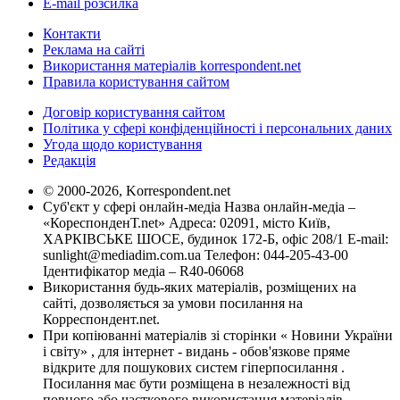
E-mail розсилка
Контакти
Реклама на сайті
Використання матеріалів korrespondent.net
Правила користування сайтом
Договір користування сайтом
Політика у сфері конфіденційності і персональних даних
Угода щодо користування
Редакція
© 2000-2026, Korrespondent.net
Суб'єкт у сфері онлайн-медіа Назва онлайн-медіа –
«КореспонденТ.net» Адреса: 02091, місто Київ,
ХАРКІВСЬКЕ ШОСЕ, будинок 172-Б, офіс 208/1 E-mail:
sunlight@mediadim.com.ua
Телефон: 044-205-43-00
Ідентифікатор медіа – R40-06068
Використання будь-яких матеріалів, розміщених на
сайті, дозволяється за умови посилання на
Корреспондент.net.
При копіюванні матеріалів зі сторінки « Новини України
і світу» , для інтернет - видань - обов'язкове пряме
відкрите для пошукових систем гіперпосилання .
Посилання має бути розміщена в незалежності від
повного або часткового використання матеріалів.