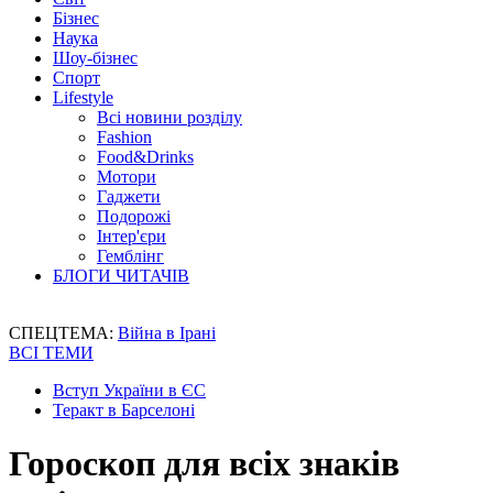
Бізнес
Наука
Шоу-бізнес
Спорт
Lifestyle
Всі новини розділу
Fashion
Food&Drinks
Мотори
Гаджети
Подорожі
Інтер'єри
Гемблінг
БЛОГИ ЧИТАЧІВ
СПЕЦТЕМА:
Війна в Ірані
ВСІ ТЕМИ
Вступ України в ЄС
Теракт в Барселоні
Гороскоп для всіх знаків