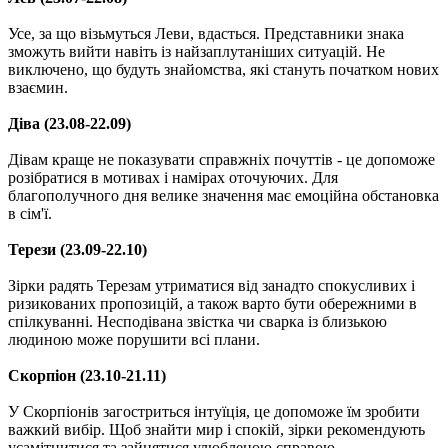
Усе, за що візьмуться Леви, вдасться. Представники знака
зможуть вийти навіть із найзаплутаніших ситуацій. Не
виключено, що будуть знайомства, які стануть початком нових
взаємин.
Діва (23.08-22.09)
Дівам краще не показувати справжніх почуттів - це допоможе
розібратися в мотивах і намірах оточуючих. Для
благополучного дня велике значення має емоційна обстановка
в сім'ї.
Терези (23.09-22.10)
Зірки радять Терезам утриматися від занадто спокусливих і
ризикованих пропозицій, а також варто бути обережними в
спілкуванні. Несподівана звістка чи сварка із близькою
людиною може порушити всі плани.
Скорпіон (23.10-21.11)
У Скорпіонів загостриться інтуїція, це допоможе їм зробити
важкий вибір. Щоб знайти мир і спокій, зірки рекомендують
усамітнитися та зайнятися улюбленою справою.