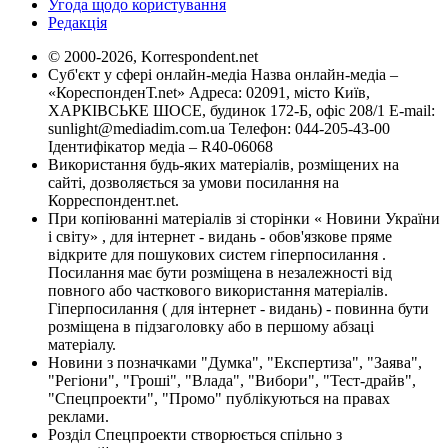
Угода щодо користування
Редакція
© 2000-2026, Korrespondent.net
Суб'єкт у сфері онлайн-медіа Назва онлайн-медіа –
«КореспонденТ.net» Адреса: 02091, місто Київ,
ХАРКІВСЬКЕ ШОСЕ, будинок 172-Б, офіс 208/1 E-mail:
sunlight@mediadim.com.ua
Телефон: 044-205-43-00
Ідентифікатор медіа – R40-06068
Використання будь-яких матеріалів, розміщених на
сайті, дозволяється за умови посилання на
Корреспондент.net.
При копіюванні матеріалів зі сторінки « Новини України
і світу» , для інтернет - видань - обов'язкове пряме
відкрите для пошукових систем гіперпосилання .
Посилання має бути розміщена в незалежності від
повного або часткового використання матеріалів.
Гіперпосилання ( для інтернет - видань) - повинна бути
розміщена в підзаголовку або в першому абзаці
матеріалу.
Новини з позначками "Думка", "Експертиза", "Заява",
"Регіони", "Гроші", "Влада", "Вибори", "Тест-драйв",
"Спецпроекти", "Промо" публікуються на правах
реклами.
Розділ Спецпроекти створюється спільно з