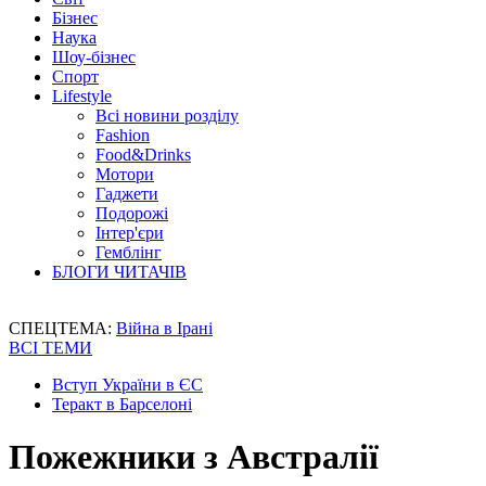
Бізнес
Наука
Шоу-бізнес
Спорт
Lifestyle
Всі новини розділу
Fashion
Food&Drinks
Мотори
Гаджети
Подорожі
Інтер'єри
Гемблінг
БЛОГИ ЧИТАЧІВ
СПЕЦТЕМА:
Війна в Ірані
ВСІ ТЕМИ
Вступ України в ЄС
Теракт в Барселоні
Пожежники з Австралії