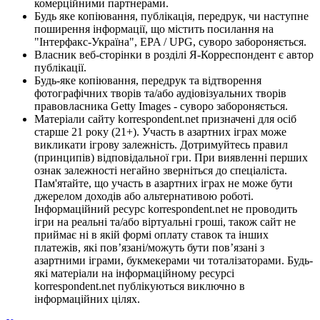
комерційними партнерами.
Будь яке копіювання, публікація, передрук, чи наступне
поширення інформації, що містить посилання на
"Інтерфакс-Україна", EPA / UPG, суворо забороняється.
Власник веб-сторінки в розділі Я-Корреспондент є автор
публікації.
Будь-яке копіювання, передрук та відтворення
фотографічних творів та/або аудіовізуальних творів
правовласника Getty Images - суворо забороняється.
Матеріали сайту korrespondent.net призначені для осіб
старше 21 року (21+). Участь в азартних іграх може
викликати ігрову залежність. Дотримуйтесь правил
(принципів) відповідальної гри. При виявленні перших
ознак залежності негайно зверніться до спеціаліста.
Пам'ятайте, що участь в азартних іграх не може бути
джерелом доходів або альтернативою роботі.
Інформаційний ресурс korrespondent.net не проводить
ігри на реальні та/або віртуальні гроші, також сайт не
приймає ні в якій формі оплату ставок та інших
платежів, які пов’язані/можуть бути пов’язані з
азартними іграми, букмекерами чи тоталізаторами. Будь-
які матеріали на інформаційному ресурсі
korrespondent.net публікуються виключно в
інформаційних цілях.