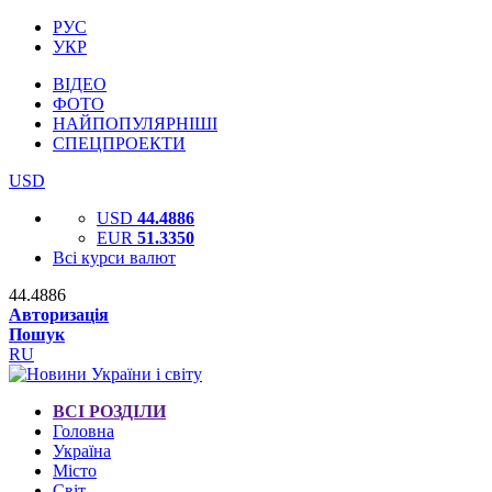
РУС
УКР
ВІДЕО
ФОТО
НАЙПОПУЛЯРНІШІ
СПЕЦПРОЕКТИ
USD
USD
44.4886
EUR
51.3350
Всі курси валют
44.4886
Авторизація
Пошук
RU
ВСІ РОЗДІЛИ
Головна
Україна
Місто
Світ