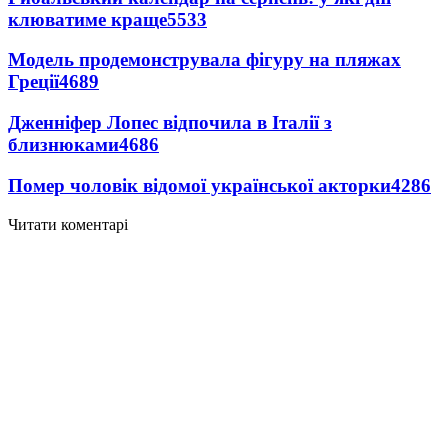
клюватиме краще
5533
Модель продемонструвала фігуру на пляжах
Греції
4689
Дженніфер Лопес відпочила в Італії з
близнюками
4686
Помер чоловік відомої української акторки
4286
Читати коментарі