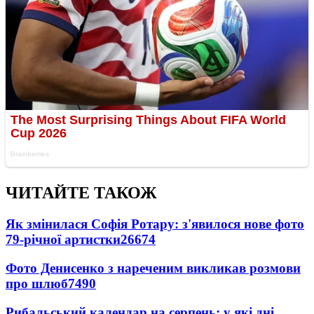
ЧИТАЙТЕ ТАКОЖ
Як змінилася Софія Ротару: з'явилося нове фото
79-річної артистки
26674
Фото Денисенко з нареченим викликав розмови
про шлюб
7490
Рибальський календар на серпень: у які дні