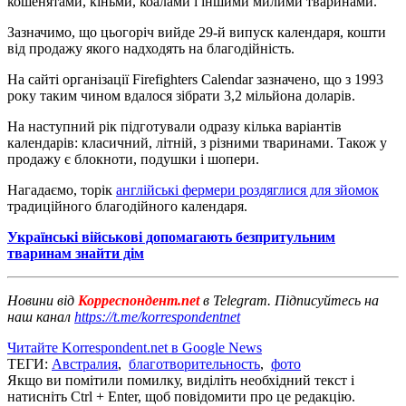
кошенятами, кіньми, коалами і іншими милими тваринами.
Зазначимо, що цьогоріч вийде 29-й випуск календаря, кошти
від продажу якого надходять на благодійність.
На сайті організації Firefighters Calendar зазначено, що з 1993
року таким чином вдалося зібрати 3,2 мільйона доларів.
На наступний рік підготували одразу кілька варіантів
календарів: класичний, літній, з різними тваринами. Також у
продажу є блокноти, подушки і шопери.
Нагадаємо, торік
англійські фермери роздяглися для зйомок
традиційного благодійного календаря.
Українські військові допомагають безпритульним
тваринам знайти дім
Новини від
Корреспондент.net
в Telegram. Підписуйтесь на
наш канал
https://t.me/korrespondentnet
Читайте Korrespondent.net в Google News
ТЕГИ:
Австралия
,
благотворительность
,
фото
Якщо ви помітили помилку, виділіть необхідний текст і
натисніть Ctrl + Enter, щоб повідомити про це редакцію.