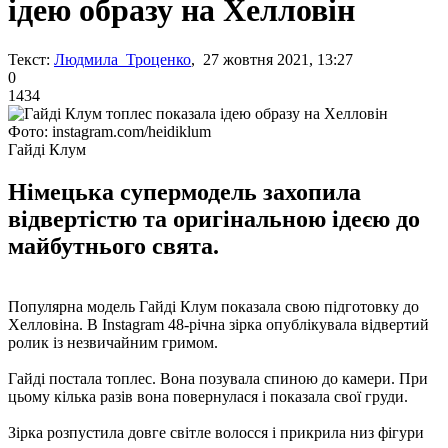
ідею образу на Хелловін
Текст:
Людмила Троценко
, 27 жовтня 2021, 13:27
0
1434
Фото: instagram.com/heidiklum
Гайді Клум
Німецька супермодель захопила
відвертістю та оригінальною ідеєю до
майбутнього свята.
Популярна модель Гайді Клум показала свою підготовку до
Хелловіна. В Instagram 48-річна зірка опублікувала відвертий
ролик із незвичайним гримом.
Гайді постала топлес. Вона позувала спиною до камери. При
цьому кілька разів вона повернулася і показала свої груди.
Зірка розпустила довге світле волосся і прикрила низ фігури