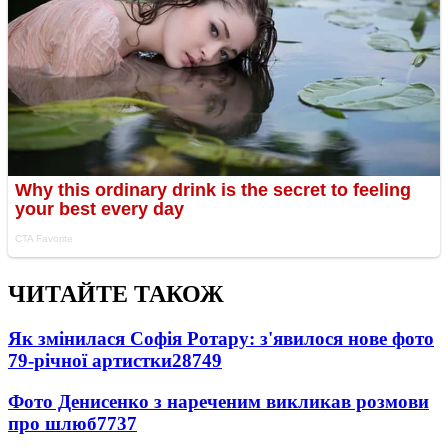
ЧИТАЙТЕ ТАКОЖ
Як змінилася Софія Ротару: з'явилося нове фото
79-річної артистки
28749
Фото Денисенко з нареченим викликав розмови
про шлюб
7737