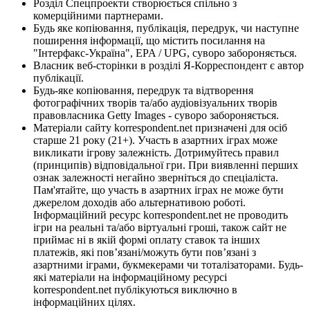
Розділ Спецпроекти створюється спільно з
комерційними партнерами.
Будь яке копіювання, публікація, передрук, чи наступне
поширення інформації, що містить посилання на
"Інтерфакс-Україна", EPA / UPG, суворо забороняється.
Власник веб-сторінки в розділі Я-Корреспондент є автор
публікації.
Будь-яке копіювання, передрук та відтворення
фотографічних творів та/або аудіовізуальних творів
правовласника Getty Images - суворо забороняється.
Матеріали сайту korrespondent.net призначені для осіб
старше 21 року (21+). Участь в азартних іграх може
викликати ігрову залежність. Дотримуйтесь правил
(принципів) відповідальної гри. При виявленні перших
ознак залежності негайно зверніться до спеціаліста.
Пам'ятайте, що участь в азартних іграх не може бути
джерелом доходів або альтернативою роботі.
Інформаційний ресурс korrespondent.net не проводить
ігри на реальні та/або віртуальні гроші, також сайт не
приймає ні в якій формі оплату ставок та інших
платежів, які пов’язані/можуть бути пов’язані з
азартними іграми, букмекерами чи тоталізаторами. Будь-
які матеріали на інформаційному ресурсі
korrespondent.net публікуються виключно в
інформаційних цілях.