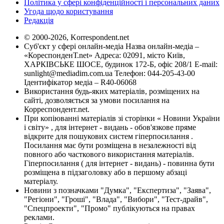
Політика у сфері конфіденційності і персональних даних
Угода щодо користування
Редакція
© 2000-2026, Korrespondent.net
Суб'єкт у сфері онлайн-медіа Назва онлайн-медіа –
«КореспонденТ.net» Адреса: 02091, місто Київ,
ХАРКІВСЬКЕ ШОСЕ, будинок 172-Б, офіс 208/1 E-mail:
sunlight@mediadim.com.ua
Телефон: 044-205-43-00
Ідентифікатор медіа – R40-06068
Використання будь-яких матеріалів, розміщених на
сайті, дозволяється за умови посилання на
Корреспондент.net.
При копіюванні матеріалів зі сторінки « Новини України
і світу» , для інтернет - видань - обов'язкове пряме
відкрите для пошукових систем гіперпосилання .
Посилання має бути розміщена в незалежності від
повного або часткового використання матеріалів.
Гіперпосилання ( для інтернет - видань) - повинна бути
розміщена в підзаголовку або в першому абзаці
матеріалу.
Новини з позначками "Думка", "Експертиза", "Заява",
"Регіони", "Гроші", "Влада", "Вибори", "Тест-драйв",
"Спецпроекти", "Промо" публікуються на правах
реклами.