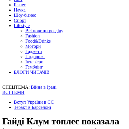
Бізнес
Наука
Шоу-бізнес
Спорт
Lifestyle
Всі новини розділу
Fashion
Food&Drinks
Мотори
Гаджети
Подорожі
Інтер'єри
Гемблінг
БЛОГИ ЧИТАЧІВ
СПЕЦТЕМА:
Війна в Ірані
ВСІ ТЕМИ
Вступ України в ЄС
Теракт в Барселоні
Гайді Клум топлес показала