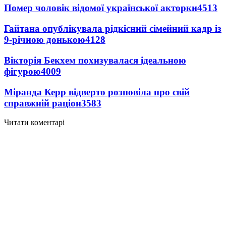
Помер чоловік відомої української акторки
4513
Гайтана опублікувала рідкісний сімейний кадр із
9-річною донькою
4128
Вікторія Бекхем похизувалася ідеальною
фігурою
4009
Міранда Керр відверто розповіла про свій
справжній раціон
3583
Читати коментарі