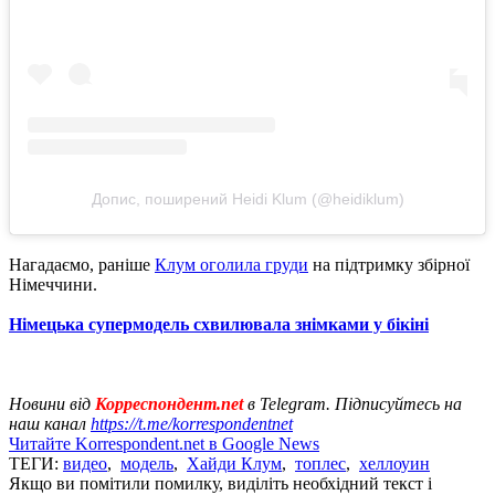
Допис, поширений Heidi Klum (@heidiklum)
Нагадаємо, раніше
Клум оголила груди
на підтримку збірної
Німеччини.
Німецька супермодель схвилювала знімками у бікіні
Новини від
Корреспондент.net
в Telegram. Підписуйтесь на
наш канал
https://t.me/korrespondentnet
Читайте Korrespondent.net в Google News
ТЕГИ:
видео
,
модель
,
Хайди Клум
,
топлес
,
хеллоуин
Якщо ви помітили помилку, виділіть необхідний текст і