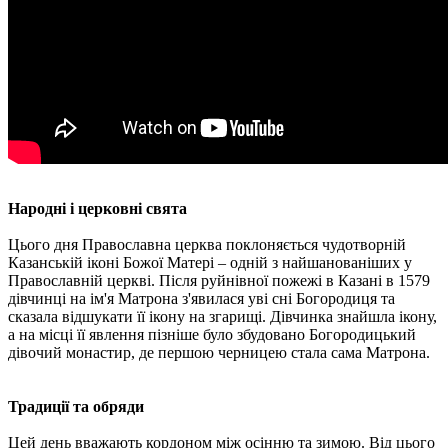
Народні і церковні свята
Цього дня Православна церква поклоняється чудотворній
Казанській іконі Божої Матері – одній з найшанованіших у
Православній церкві. Після руйнівної пожежі в Казані в 1579
дівчинці на ім'я Матрона з'явилася уві сні Богородиця та
сказала відшукати її ікону на згарищі. Дівчинка знайшла ікону,
а на місці її явлення пізніше було збудовано Богородицький
дівочий монастир, де першою черницею стала сама Матрона.
Традиції та обряди
Цей день вважають кордоном між осінню та зимою. Від цього