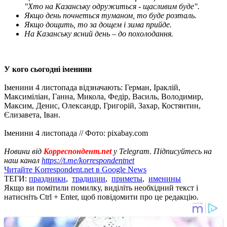
"Хто на Казанську одружиться - щасливим буде".
Якщо день почнеться туманом, то буде розталь.
Якщо дощить, то за дощем і зима прийде.
На Казанську ясний день – до похолодання.
У кого сьогодні іменини
Іменини 4 листопада відзначають: Герман, Іраклій,
Максиміліан, Ганна, Микола, Федір, Василь, Володимир,
Максим, Денис, Олександр, Григорій, Захар, Костянтин,
Єлизавета, Іван.
Іменини 4 листопада // Фото: pixabay.com
Новини від
Корреспондент.net
у Telegram. Підписуйтесь на
наш канал
https://t.me/korrespondentnet
Читайте Korrespondent.net в Google News
ТЕГИ:
праздники
,
традиции
,
приметы
,
именины
Якщо ви помітили помилку, виділіть необхідний текст і
натисніть Ctrl + Enter, щоб повідомити про це редакцію.