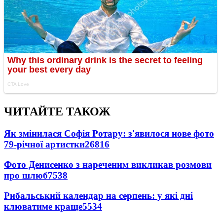
ЧИТАЙТЕ ТАКОЖ
Як змінилася Софія Ротару: з'явилося нове фото
79-річної артистки
26816
Фото Денисенко з нареченим викликав розмови
про шлюб
7538
Рибальський календар на серпень: у які дні
клюватиме краще
5534