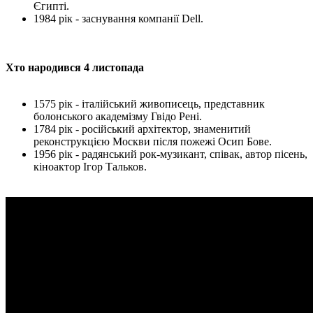
Єгипті.
1984 рік - заснування компанії Dell.
Хто народився 4 листопада
1575 рік - італійський живописець, представник
болонського академізму Гвідо Рені.
1784 рік - російський архітектор, знаменитий
реконструкцією Москви після пожежі Осип Бове.
1956 рік - радянський рок-музикант, співак, автор пісень,
кіноактор Ігор Тальков.