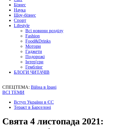
Бізнес
Наука
Шоу-бізнес
Спорт
Lifestyle
Всі новини розділу
Fashion
Food&Drinks
Мотори
Гаджети
Подорожі
Інтер'єри
Гемблінг
БЛОГИ ЧИТАЧІВ
СПЕЦТЕМА:
Війна в Ірані
ВСІ ТЕМИ
Вступ України в ЄС
Теракт в Барселоні
Свята 4 листопада 2021: