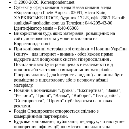
© 2000-2026, Korrespondent.net
Суб'єкт у сфері онлайн-медіа Назва онлайн-медіа –
«КореспонденТ.net» Адреса: 02091, місто Київ,
ХАРКІВСЬКЕ ШОСЕ, будинок 172-Б, офіс 208/1 E-mail:
sunlight@mediadim.com.ua
Телефон: 044-205-43-00
Ідентифікатор медіа – R40-06068
Використання будь-яких матеріалів, розміщених на
сайті, дозволяється за умови посилання на
Корреспондент.net.
При копіюванні матеріалів зі сторінки « Новини України
і світу» , для інтернет - видань - обов'язкове пряме
відкрите для пошукових систем гіперпосилання .
Посилання має бути розміщена в незалежності від
повного або часткового використання матеріалів.
Гіперпосилання ( для інтернет - видань) - повинна бути
розміщена в підзаголовку або в першому абзаці
матеріалу.
Новини з позначками "Думка", "Експертиза", "Заява",
"Регіони", "Гроші", "Влада", "Вибори", "Тест-драйв",
"Спецпроекти", "Промо" публікуються на правах
реклами.
Розділ Спецпроекти створюється спільно з
комерційними партнерами.
Будь яке копіювання, публікація, передрук, чи наступне
поширення інформації, що містить посилання на