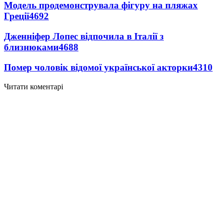
Модель продемонструвала фігуру на пляжах
Греції
4692
Дженніфер Лопес відпочила в Італії з
близнюками
4688
Помер чоловік відомої української акторки
4310
Читати коментарі