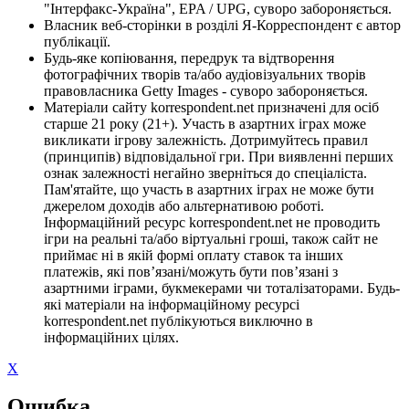
"Інтерфакс-Україна", EPA / UPG, суворо забороняється.
Власник веб-сторінки в розділі Я-Корреспондент є автор
публікації.
Будь-яке копіювання, передрук та відтворення
фотографічних творів та/або аудіовізуальних творів
правовласника Getty Images - суворо забороняється.
Матеріали сайту korrespondent.net призначені для осіб
старше 21 року (21+). Участь в азартних іграх може
викликати ігрову залежність. Дотримуйтесь правил
(принципів) відповідальної гри. При виявленні перших
ознак залежності негайно зверніться до спеціаліста.
Пам'ятайте, що участь в азартних іграх не може бути
джерелом доходів або альтернативою роботі.
Інформаційний ресурс korrespondent.net не проводить
ігри на реальні та/або віртуальні гроші, також сайт не
приймає ні в якій формі оплату ставок та інших
платежів, які пов’язані/можуть бути пов’язані з
азартними іграми, букмекерами чи тоталізаторами. Будь-
які матеріали на інформаційному ресурсі
korrespondent.net публікуються виключно в
інформаційних цілях.
X
Ошибка