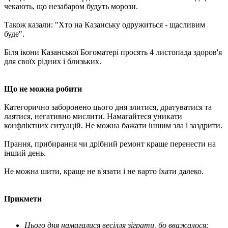
чекають, що незабаром будуть морози.
Також казали: "Хто на Казанську одружиться - щасливим
буде".
Біля ікони Казанської Богоматері просять 4 листопада здоров'я
для своїх рідних і близьких.
Що не можна робити
Категорично заборонено цього дня злитися, дратуватися та
лаятися, негативно мислити. Намагайтеся уникати
конфліктних ситуацій. Не можна бажати іншим зла і заздрити.
Прання, прибирання чи дрібний ремонт краще перенести на
інший день.
Не можна шити, краще не в'язати і не варто їхати далеко.
Прикмети
Цього дня намагалися весілля зіграти, бо вважалося: