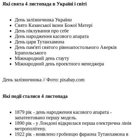
Які свята 4 листопада в Україні і світі
День залізничника України
Свято Казанської ікони Божої Матері
День піклування про себе
День народження касового апарата
День царя Тутанхамона
День пам'яті святого рівноапостольного Аверкія
Ієрапольського
Міжнародний день стауту
Міжнародний день проектного менеджера
День залізничника // Фото: pixabay.com
Які події сталися 4 листопада
1879 рік - день народження касового апарата -
запатентовано першу модель.
1890 рік - у Лондоні відкрилася перша електрична лінія
метрополітену.
1922 рік - виявлено гробницю фараона Тутанхамона в