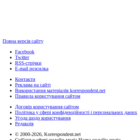
Повна версія сайту
Facebook
Twitter
RSS-стрічки
E-mail розсилка
Контакти
Реклама на сайті
Використання матеріалів korrespondent.net
Правила користування сайтом
Договір користування сайтом
Політика у сфері конфіденційності і персональних даних
Угода щодо користування
Редакція
© 2000-2026, Korrespondent.net
Суб'єкт у сфері онлайн-медіа Назва онлайн-медіа –