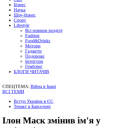
Бізнес
Наука
Шоу-бізнес
Спорт
Lifestyle
Всі новини розділу
Fashion
Food&Drinks
Мотори
Гаджети
Подорожі
Інтер'єри
Гемблінг
БЛОГИ ЧИТАЧІВ
СПЕЦТЕМА:
Війна в Ірані
ВСІ ТЕМИ
Вступ України в ЄС
Теракт в Барселоні
Ілон Маск змінив ім'я у