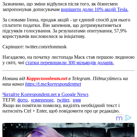
Зазначимо, що зміни відбулися після того, як бізнесмен
запропонував дописувачам
вирішити долю 10% акцій Tesla.
За словами Ілона, продаж акцій - це єдиний спосіб для нього
сплатити податки. Він запевнив, що дотримуватиметься
підсумків голосування. За результатами опитування, 57,9%
користувачів висловилися за ініціативу.
Скріншот: twitter.com/elonmusk
Нагадаємо, на початку листопада Маск став першою людиною
у світі, чиї
статки перевищили 300 мільярдів доларів.
Новини від
Корреспондент.net
в Telegram. Підписуйтесь на
наш канал
https://t.me/korrespondentnet
Читайте Korrespondent.net в Google News
ТЕГИ:
фото
,
изменение
,
twitter
,
имя
Якщо ви помітили помилку, виділіть необхідний текст і
натисніть Ctrl + Enter, щоб повідомити про це редакцію.