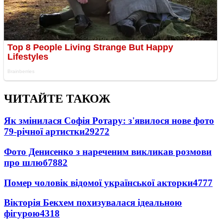
ЧИТАЙТЕ ТАКОЖ
Як змінилася Софія Ротару: з'явилося нове фото
79-річної артистки
29272
Фото Денисенко з нареченим викликав розмови
про шлюб
7882
Помер чоловік відомої української акторки
4777
Вікторія Бекхем похизувалася ідеальною
фігурою
4318