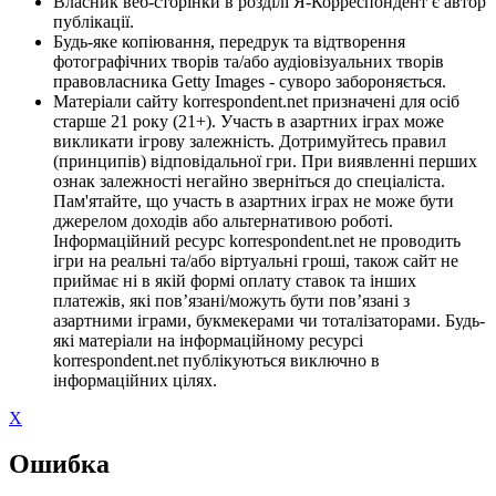
Власник веб-сторінки в розділі Я-Корреспондент є автор
публікації.
Будь-яке копіювання, передрук та відтворення
фотографічних творів та/або аудіовізуальних творів
правовласника Getty Images - суворо забороняється.
Матеріали сайту korrespondent.net призначені для осіб
старше 21 року (21+). Участь в азартних іграх може
викликати ігрову залежність. Дотримуйтесь правил
(принципів) відповідальної гри. При виявленні перших
ознак залежності негайно зверніться до спеціаліста.
Пам'ятайте, що участь в азартних іграх не може бути
джерелом доходів або альтернативою роботі.
Інформаційний ресурс korrespondent.net не проводить
ігри на реальні та/або віртуальні гроші, також сайт не
приймає ні в якій формі оплату ставок та інших
платежів, які пов’язані/можуть бути пов’язані з
азартними іграми, букмекерами чи тоталізаторами. Будь-
які матеріали на інформаційному ресурсі
korrespondent.net публікуються виключно в
інформаційних цілях.
X
Ошибка