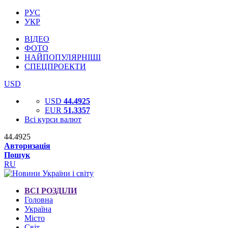
РУС
УКР
ВІДЕО
ФОТО
НАЙПОПУЛЯРНІШІ
СПЕЦПРОЕКТИ
USD
USD
44.4925
EUR
51.3357
Всі курси валют
44.4925
Авторизація
Пошук
RU
ВСІ РОЗДІЛИ
Головна
Україна
Місто
Світ