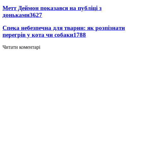
Метт Деймон показався на публіці з
доньками
3627
Спека небезпечна для тварин: як розпізнати
перегрів у кота чи собаки
1788
Читати коментарі