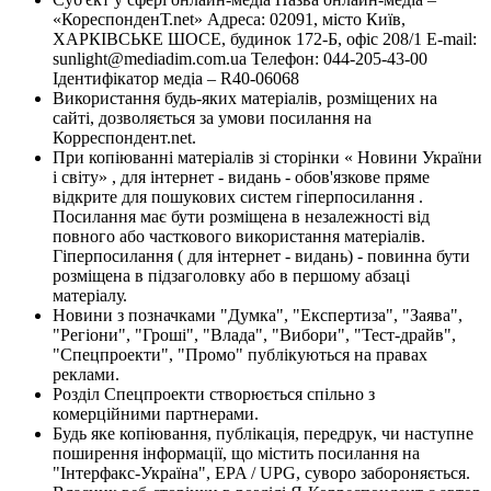
«КореспонденТ.net» Адреса: 02091, місто Київ,
ХАРКІВСЬКЕ ШОСЕ, будинок 172-Б, офіс 208/1 E-mail:
sunlight@mediadim.com.ua
Телефон: 044-205-43-00
Ідентифікатор медіа – R40-06068
Використання будь-яких матеріалів, розміщених на
сайті, дозволяється за умови посилання на
Корреспондент.net.
При копіюванні матеріалів зі сторінки « Новини України
і світу» , для інтернет - видань - обов'язкове пряме
відкрите для пошукових систем гіперпосилання .
Посилання має бути розміщена в незалежності від
повного або часткового використання матеріалів.
Гіперпосилання ( для інтернет - видань) - повинна бути
розміщена в підзаголовку або в першому абзаці
матеріалу.
Новини з позначками "Думка", "Експертиза", "Заява",
"Регіони", "Гроші", "Влада", "Вибори", "Тест-драйв",
"Спецпроекти", "Промо" публікуються на правах
реклами.
Розділ Спецпроекти створюється спільно з
комерційними партнерами.
Будь яке копіювання, публікація, передрук, чи наступне
поширення інформації, що містить посилання на
"Інтерфакс-Україна", EPA / UPG, суворо забороняється.