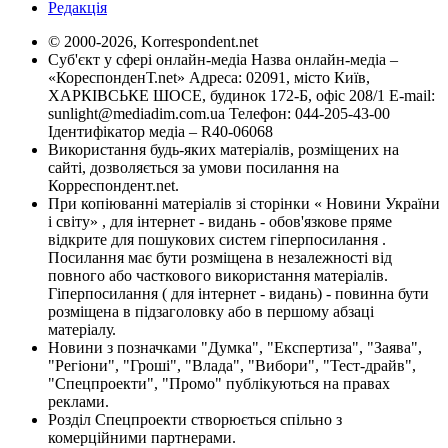
Редакція
© 2000-2026, Korrespondent.net
Суб'єкт у сфері онлайн-медіа Назва онлайн-медіа –
«КореспонденТ.net» Адреса: 02091, місто Київ,
ХАРКІВСЬКЕ ШОСЕ, будинок 172-Б, офіс 208/1 E-mail:
sunlight@mediadim.com.ua
Телефон: 044-205-43-00
Ідентифікатор медіа – R40-06068
Використання будь-яких матеріалів, розміщених на
сайті, дозволяється за умови посилання на
Корреспондент.net.
При копіюванні матеріалів зі сторінки « Новини України
і світу» , для інтернет - видань - обов'язкове пряме
відкрите для пошукових систем гіперпосилання .
Посилання має бути розміщена в незалежності від
повного або часткового використання матеріалів.
Гіперпосилання ( для інтернет - видань) - повинна бути
розміщена в підзаголовку або в першому абзаці
матеріалу.
Новини з позначками "Думка", "Експертиза", "Заява",
"Регіони", "Гроші", "Влада", "Вибори", "Тест-драйв",
"Спецпроекти", "Промо" публікуються на правах
реклами.
Розділ Спецпроекти створюється спільно з
комерційними партнерами.