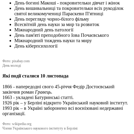
День богині Макоші - покровительки дівчат і жінок
День вишивальниці та покровительки всіх рукоділок
святої великомучениці Параскеви П'ятниці
День перегляду чорно-білого фільму
Всесвітній день науки за мир та розвиток
Міжнародний день патології
День пам'яті преподобного Іова Почаєвського
Міжнародний тиждень науки та миру
День кіберпсихології
Фото: pixabay.com
День молоді
Які події сталися 10 листопада
1866 - напередодні свого 45-річчя Федір Достоєвський
закінчив роман
Гравець.
1663 - укладені Батуринські статті.
1926 рік – у Берліні відкрито Український науковий інститут.
1993 рік – в Україні заборонено всі воєнізовані недержавні
організації.
Фото: wikipedia.org
Члени Українського наукового інституту в Берліні