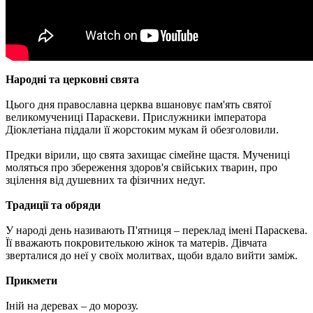
Народні та церковні свята
Цього дня православна церква вшановує пам'ять святої
великомучениці Параскеви. Прислужники імператора
Діоклетіана піддали її жорстоким мукам й обезголовили.
Предки вірили, що свята захищає сімейне щастя. Мучениці
моляться про збереження здоров'я свійських тварин, про
зцілення від душевних та фізичних недуг.
Традиції та обряди
У народі день називають П'ятниця – переклад імені Параскева.
Її вважають покровителькою жінок та матерів. Дівчата
зверталися до неї у своїх молитвах, щоби вдало вийти заміж.
Прикмети
Іній на деревах – до морозу.