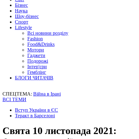
Бізнес
Наука
Шоу-бізнес
Спорт
Lifestyle
Всі новини розділу
Fashion
Food&Drinks
Мотори
Гаджети
Подорожі
Інтер'єри
Гемблінг
БЛОГИ ЧИТАЧІВ
СПЕЦТЕМА:
Війна в Ірані
ВСІ ТЕМИ
Вступ України в ЄС
Теракт в Барселоні
Свята 10 листопада 2021: