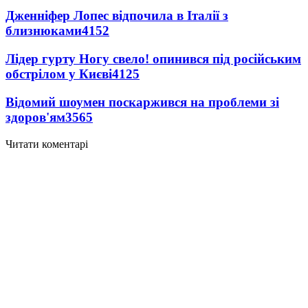
Дженніфер Лопес відпочила в Італії з
близнюками
4152
Лідер гурту Ногу свело! опинився під російським
обстрілом у Києві
4125
Відомий шоумен поскаржився на проблеми зі
здоров'ям
3565
Читати коментарі