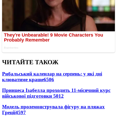
ЧИТАЙТЕ ТАКОЖ
Рибальський календар на серпень: у які дні
клюватиме краще
6506
Принцеса Ізабелла проходить 11-місячний курс
військової підготовки
5012
Модель продемонструвала фігуру на пляжах
Греції
4597