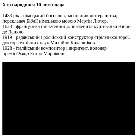
Хто народився 10 листопада
1483 рік - німецький богослов, засновник лютеранства,
перекладач Біблії німецькою мовою Мартін Лютер.
1623 - французька письменниця, знаменита куртизанка Нінон
де Ланкло.
1919 - радянський і російський конструктор стрілецької зброї,
доктор технічних наук Михайло Калашніков.
1928 - італійський композитор і диригент, володар
премії
Оскар
Енніо Морріконе.