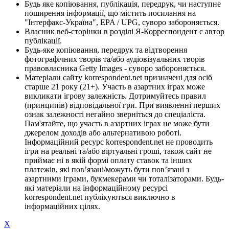
Будь яке копіювання, публікація, передрук, чи наступне
поширення інформації, що містить посилання на
"Інтерфакс-Україна", EPA / UPG, суворо забороняється.
Власник веб-сторінки в розділі Я-Корреспондент є автор
публікації.
Будь-яке копіювання, передрук та відтворення
фотографічних творів та/або аудіовізуальних творів
правовласника Getty Images - суворо забороняється.
Матеріали сайту korrespondent.net призначені для осіб
старше 21 року (21+). Участь в азартних іграх може
викликати ігрову залежність. Дотримуйтесь правил
(принципів) відповідальної гри. При виявленні перших
ознак залежності негайно зверніться до спеціаліста.
Пам'ятайте, що участь в азартних іграх не може бути
джерелом доходів або альтернативою роботі.
Інформаційний ресурс korrespondent.net не проводить
ігри на реальні та/або віртуальні гроші, також сайт не
приймає ні в якій формі оплату ставок та інших
платежів, які пов’язані/можуть бути пов’язані з
азартними іграми, букмекерами чи тоталізаторами. Будь-
які матеріали на інформаційному ресурсі
korrespondent.net публікуються виключно в
інформаційних цілях.
X