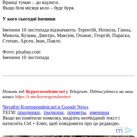
Вранці туман – до відлиги.
Якщо біля місяця коло – буде буря.
У кого сьогодні іменини
Іменини 10 листопада відзначають: Терентій, Неоніла, Ганна,
Микола, Кузьма, Дмитро, Максим, Опанас, Георгій, Параска,
Степан, Арсен, Іван, Павло.
Фото: pixabay.com
Іменини 10 листопада
Новини від
Корреспондент.net
у Telegram. Підписуйтесь на наш
канал
https://t.me/korrespondentnet
Читайте Korrespondent.net в Google News
ТЕГИ:
праздники
,
традиции
,
приметы
,
именины
Якщо ви помітили помилку, виділіть необхідний текст і
натисніть Ctrl + Enter, щоб повідомити про це редакцію.