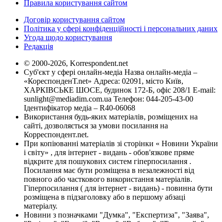
Правила користування сайтом
Договір користування сайтом
Політика у сфері конфіденційності і персональних даних
Угода щодо користування
Редакція
© 2000-2026, Korrespondent.net
Суб'єкт у сфері онлайн-медіа Назва онлайн-медіа –
«КореспонденТ.net» Адреса: 02091, місто Київ,
ХАРКІВСЬКЕ ШОСЕ, будинок 172-Б, офіс 208/1 E-mail:
sunlight@mediadim.com.ua
Телефон: 044-205-43-00
Ідентифікатор медіа – R40-06068
Використання будь-яких матеріалів, розміщених на
сайті, дозволяється за умови посилання на
Корреспондент.net.
При копіюванні матеріалів зі сторінки « Новини України
і світу» , для інтернет - видань - обов'язкове пряме
відкрите для пошукових систем гіперпосилання .
Посилання має бути розміщена в незалежності від
повного або часткового використання матеріалів.
Гіперпосилання ( для інтернет - видань) - повинна бути
розміщена в підзаголовку або в першому абзаці
матеріалу.
Новини з позначками "Думка", "Експертиза", "Заява",