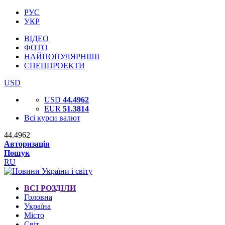
РУС
УКР
ВІДЕО
ФОТО
НАЙПОПУЛЯРНІШІ
СПЕЦПРОЕКТИ
USD
USD
44.4962
EUR
51.3814
Всі курси валют
44.4962
Авторизація
Пошук
RU
ВСІ РОЗДІЛИ
Головна
Україна
Місто
Світ