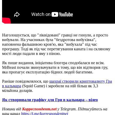
Наголошується, що "ліквідовані" гравці не гинули, а просто
вибували. На учасниках була "бездротова вибухівка",
наповнена фальшивою кров'ю, яка "вибухала" під час
програшу. Тоді як під час перетягування каната і на скляному
мості люди падали в яму з піною.
Як пише видання, ініціатива блогера сподобалася не всім.
MrBeast почали звинувачувати в тому, що він відтворив гру,
яка пропагує експлуатацію бідних людей багатими.
Раніше повідомлялося, що
шахраї створили криптовалюту Гра
в кальмара
(Squid Game) і заробили на ній більш як 3,3
мільйона доларів.
Як створювали графіку для Гри в кальмара – відео
Новини від
Корреспондент.net
у Telegram. Підписуйтесь на
наш канал
https://t.me/korrespondentnet