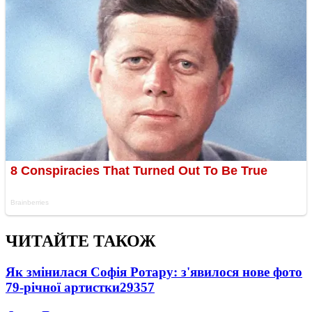
ЧИТАЙТЕ ТАКОЖ
Як змінилася Софія Ротару: з'явилося нове фото
79-річної артистки
29357