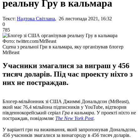
реальну Гру в кальмара
Текст:
Надтока Світлана
, 26 листопада 2021, 16:32
0
785
Фото: twitter.com/MrBeast
Сцена з реальної Гри в кальмара, яку організував блогер
MrBeast
Учасники змагалися за виграш у 456
тисяч доларів. Під час проекту ніхто з
них не постраждав.
Блогер-мільйонник зі США Джиммі Дональдсон (MrBeast),
який має 76,4 мільйона підписників у YouTube, відтворив
південнокорейський серіал
Гра в кальмара
. У проекті ніхто не
постраждав, повідомляє
The New York Post
.
У варіанті гри на виживання, який запропонував Дональдсон,
456 учасників змагалися за винагороду в 456 тисяч доларів.