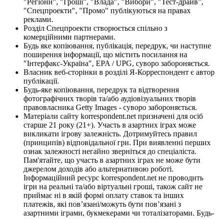
"Регіони", "Гроші", "Влада", "Вибори", "Тест-драйв",
"Спецпроекти", "Промо" публікуються на правах
реклами.
Розділ Спецпроекти створюється спільно з
комерційними партнерами.
Будь яке копіювання, публікація, передрук, чи наступне
поширення інформації, що містить посилання на
"Інтерфакс-Україна", EPA / UPG, суворо забороняється.
Власник веб-сторінки в розділі Я-Корреспондент є автор
публікації.
Будь-яке копіювання, передрук та відтворення
фотографічних творів та/або аудіовізуальних творів
правовласника Getty Images - суворо забороняється.
Матеріали сайту korrespondent.net призначені для осіб
старше 21 року (21+). Участь в азартних іграх може
викликати ігрову залежність. Дотримуйтесь правил
(принципів) відповідальної гри. При виявленні перших
ознак залежності негайно зверніться до спеціаліста.
Пам'ятайте, що участь в азартних іграх не може бути
джерелом доходів або альтернативою роботі.
Інформаційний ресурс korrespondent.net не проводить
ігри на реальні та/або віртуальні гроші, також сайт не
приймає ні в якій формі оплату ставок та інших
платежів, які пов’язані/можуть бути пов’язані з
азартними іграми, букмекерами чи тоталізаторами. Будь-