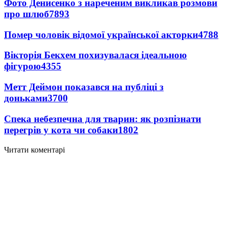
Фото Денисенко з нареченим викликав розмови
про шлюб
7893
Помер чоловік відомої української акторки
4788
Вікторія Бекхем похизувалася ідеальною
фігурою
4355
Метт Деймон показався на публіці з
доньками
3700
Спека небезпечна для тварин: як розпізнати
перегрів у кота чи собаки
1802
Читати коментарі