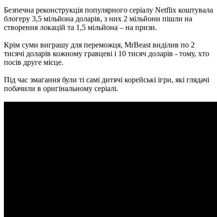
Безпечна реконструкція популярного серіалу Netflix коштувала
блогеру 3,5 мільйона доларів, з них 2 мільйони пішли на
створення локацій та 1,5 мільйона – на призи.
Крім суми виграшу для переможця, MrBeast виділив по 2
тисячі доларів кожному гравцеві і 10 тисяч доларів - тому, хто
посів друге місце.
Під час змагання були ті самі дитячі корейські ігри, які глядачі
побачили в оригінальному серіалі.