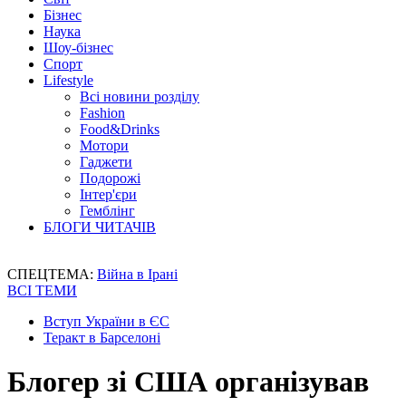
Бізнес
Наука
Шоу-бізнес
Спорт
Lifestyle
Всі новини розділу
Fashion
Food&Drinks
Мотори
Гаджети
Подорожі
Інтер'єри
Гемблінг
БЛОГИ ЧИТАЧІВ
СПЕЦТЕМА:
Війна в Ірані
ВСІ ТЕМИ
Вступ України в ЄС
Теракт в Барселоні
Блогер зі США організував