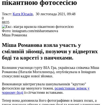
пікантною фотосесією
Текст:
Катя Юськів
, 30 листопада 2021, 09:48
0
8835
Фото: instagram.com/misharomanova
Міша Романова
Міша Романова взяла участь у
сміливій зйомці, позуючи у відвертих
боді та корсеті з панчохами.
Колишня учасниця гурту ВІА Гра, українська співачка Міша
Романова (Наталія Могилинець), опублікувала в Instagram
спокусливі кадри нової зйомки.
Виконавиця заінтригувала шанувальників "крутою"
фотосесією ще минулого тижня,
розмістивши знімок у
чорному боді
із сітчастими вставками.
Тепер вона доповнила його фотографіями в інших позах, а
також показала образи у синьому боді та корсеті з панчохами.