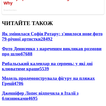
ЧИТАЙТЕ ТАКОЖ
Як змінилася Софія Ротару: з'явилося нове фото
79-річної артистки
28492
Фото Денисенко з нареченим викликав розмови
про шлюб
7688
Рибальський календар на серпень: у які дні
клюватиме краще
5539
Модель продемонструвала фігуру на пляжах
Греції
4706
Дженніфер Лопес відпочила в Італії з
близнюками
4695