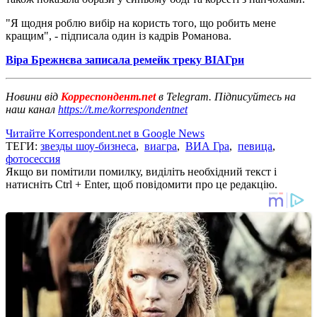
"Я щодня роблю вибір на користь того, що робить мене
кращим", - підписала один із кадрів Романова.
Віра Брежнєва записала ремейк треку ВІАГри
Новини від
Корреспондент.net
в Telegram. Підписуйтесь на
наш канал
https://t.me/korrespondentnet
Читайте Korrespondent.net в Google News
ТЕГИ:
звезды шоу-бизнеса
,
виагра
,
ВИА Гра
,
певица
,
фотосессия
Якщо ви помітили помилку, виділіть необхідний текст і
натисніть Ctrl + Enter, щоб повідомити про це редакцію.