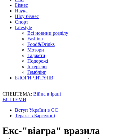
Бізнес
Наука
Шоу-бізнес
Спорт
Lifestyle
Всі новини розділу
Fashion
Food&Drinks
Мотори
Гаджети
Подорожі
Інтер'єри
Гемблінг
БЛОГИ ЧИТАЧІВ
СПЕЦТЕМА:
Війна в Ірані
ВСІ ТЕМИ
Вступ України в ЄС
Теракт в Барселоні
Екс-"віагра" вразила