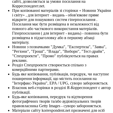
сайті, дозволяється за умови посилання на
Корреспондент.net.
При копіюванні матеріалів зі сторінки « Новини України
і світу» , для інтернет - видань - обов'язкове пряме
відкрите для пошукових систем гіперпосилання .
Посилання має бути розміщена в незалежності від
повного або часткового використання матеріалів.
Гіперпосилання ( для інтернет - видань) - повинна бути
розміщена в підзаголовку або в першому абзаці
матеріалу.
Новини з позначками "Думка", "Експертиза", "Заява",
"Регіони", "Гроші", "Влада", "Вибори", "Тест-драйв",
"Спецпроекти", "Промо" публікуються на правах
реклами.
Розділ Спецпроекти створюється спільно з
комерційними партнерами.
Будь яке копіювання, публікація, передрук, чи наступне
поширення інформації, що містить посилання на
"Інтерфакс-Україна", EPA / UPG, суворо забороняється.
Власник веб-сторінки в розділі Я-Корреспондент є автор
публікації.
Будь-яке копіювання, передрук та відтворення
фотографічних творів та/або аудіовізуальних творів
правовласника Getty Images - суворо забороняється.
Матеріали сайту korrespondent.net призначені для осіб