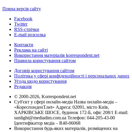
Повна версія сайту
Facebook
Twitter
RSS-стрічки
E-mail розсилка
Контакти
Реклама на сайті
Використання матеріалів korrespondent.net
Правила користування сайтом
Договір користування сайтом
Політика у сфері конфіденційності і персональних даних
Угода щодо користування
Редакція
© 2000-2026, Korrespondent.net
Суб'єкт у сфері онлайн-медіа Назва онлайн-медіа –
«КореспонденТ.net» Адреса: 02091, місто Київ,
ХАРКІВСЬКЕ ШОСЕ, будинок 172-Б, офіс 208/1 E-mail:
sunlight@mediadim.com.ua
Телефон: 044-205-43-00
Ідентифікатор медіа – R40-06068
Використання будь-яких матеріалів, розміщених на