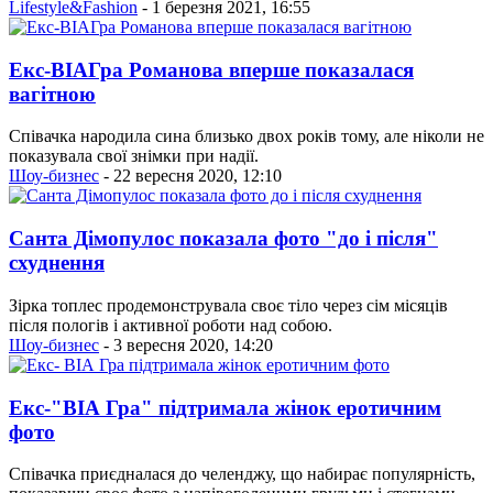
Lifestyle&Fashion
- 1 березня 2021, 16:55
Екс-ВІАГра Романова вперше показалася
вагітною
Співачка народила сина близько двох років тому, але ніколи не
показувала свої знімки при надії.
Шоу-бизнес
- 22 вересня 2020, 12:10
Санта Дімопулос показала фото "до і після"
схуднення
Зірка топлес продемонструвала своє тіло через сім місяців
після пологів і активної роботи над собою.
Шоу-бизнес
- 3 вересня 2020, 14:20
Екс-"ВІА Гра" підтримала жінок еротичним
фото
Співачка приєдналася до челенджу, що набирає популярність,