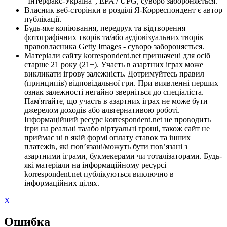
"Інтерфакс-Україна", EPA / UPG, суворо забороняється.
Власник веб-сторінки в розділі Я-Корреспондент є автор
публікації.
Будь-яке копіювання, передрук та відтворення
фотографічних творів та/або аудіовізуальних творів
правовласника Getty Images - суворо забороняється.
Матеріали сайту korrespondent.net призначені для осіб
старше 21 року (21+). Участь в азартних іграх може
викликати ігрову залежність. Дотримуйтесь правил
(принципів) відповідальної гри. При виявленні перших
ознак залежності негайно зверніться до спеціаліста.
Пам'ятайте, що участь в азартних іграх не може бути
джерелом доходів або альтернативою роботі.
Інформаційний ресурс korrespondent.net не проводить
ігри на реальні та/або віртуальні гроші, також сайт не
приймає ні в якій формі оплату ставок та інших
платежів, які пов’язані/можуть бути пов’язані з
азартними іграми, букмекерами чи тоталізаторами. Будь-
які матеріали на інформаційному ресурсі
korrespondent.net публікуються виключно в
інформаційних цілях.
X
Ошибка