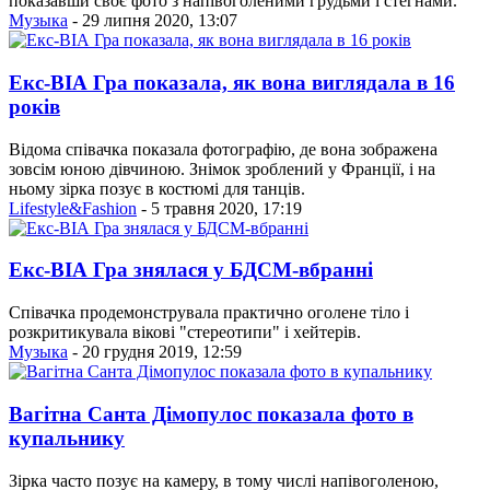
показавши своє фото з напівоголеними грудьми і стегнами.
Музыка
- 29 липня 2020, 13:07
Екс-ВІА Гра показала, як вона виглядала в 16
років
Відома співачка показала фотографію, де вона зображена
зовсім юною дівчиною. Знімок зроблений у Франції, і на
ньому зірка позує в костюмі для танців.
Lifestyle&Fashion
- 5 травня 2020, 17:19
Екс-ВІА Гра знялася у БДСМ-вбранні
Співачка продемонструвала практично оголене тіло і
розкритикувала вікові "стереотипи" і хейтерів.
Музыка
- 20 грудня 2019, 12:59
Вагітна Санта Дімопулос показала фото в
купальнику
Зірка часто позує на камеру, в тому числі напівоголеною,