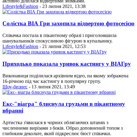
активно ділилася відвертими знімками.
Lifestyle&Fashion
- 23 липня 2021, 13:38
Солістка ВІА Гри захопила відвертою фотосесією
Співачка постала в пікантному образі і приголомшила
шанувальників спокусливою фігурою в купальнику.
Lifestyle&Fashion
- 21 липня 2021, 12:53
Приходько показала уривок кастингу у ВІАГру
Виконавиця поділилася архівним відео, на якому зображена
16-річною під час кастингу в популярну групу.
Шоу-бизнес
- 13 липня 2021, 13:49
Екс-"віагра" блиснула грудьми в пікантному
вбранні
Артистка з'явилася в чорних облягаючих штанях з
численними вирізами з боків. Образ доповнений топом з
глибоким декольте, який підкреслює бюст співачки.