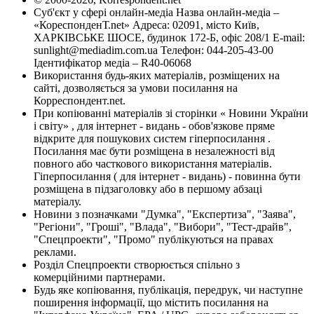
Суб'єкт у сфері онлайн-медіа Назва онлайн-медіа –
«КореспонденТ.net» Адреса: 02091, місто Київ,
ХАРКІВСЬКЕ ШОСЕ, будинок 172-Б, офіс 208/1 E-mail:
sunlight@mediadim.com.ua
Телефон: 044-205-43-00
Ідентифікатор медіа – R40-06068
Використання будь-яких матеріалів, розміщених на
сайті, дозволяється за умови посилання на
Корреспондент.net.
При копіюванні матеріалів зі сторінки « Новини України
і світу» , для інтернет - видань - обов'язкове пряме
відкрите для пошукових систем гіперпосилання .
Посилання має бути розміщена в незалежності від
повного або часткового використання матеріалів.
Гіперпосилання ( для інтернет - видань) - повинна бути
розміщена в підзаголовку або в першому абзаці
матеріалу.
Новини з позначками "Думка", "Експертиза", "Заява",
"Регіони", "Гроші", "Влада", "Вибори", "Тест-драйв",
"Спецпроекти", "Промо" публікуються на правах
реклами.
Розділ Спецпроекти створюється спільно з
комерційними партнерами.
Будь яке копіювання, публікація, передрук, чи наступне
поширення інформації, що містить посилання на