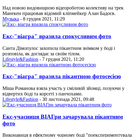
Над новою видовищною відеороботою колективу на трек
Манекен працював відомий кліпмейкер Алан Бадоєв.
Музыка
- 8 грудня 2021, 11:29
Екс-"віагра" вразила спокусливим фото
Санта Дімопулос захопила пікантним знімком у боді і
розповіла, як доглядає за своїм тілом.
Lifestyle&Fashion
- 7 грудня 2021, 11:20
Екс-"віагра" вразила пікантною фотосесією
Міша Романова взяла участь у сміливій зйомці, позуючи у
відвертих боді та корсеті з панчохами.
Lifestyle&Fashion
- 30 листопада 2021, 09:48
Екс-учасниця ВІАГри зачарувала пікантним
фото
Виконавиця в ефектному чорному боді "поекспериментувала