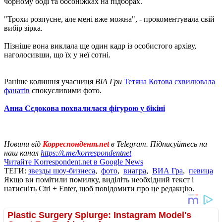
чорному боді та босоніжках на підборах.
"Трохи розпусне, але мені вже можна", - прокоментувала свій
вибір зірка.
Пізніше вона виклала ще один кадр із особистого архіву,
наголосивши, що їх у неї сотні.
Раніше колишня учасниця
ВІА Гри
Тетяна Котова схвилювала
фанатів
спокусливими фото.
Анна Сєдокова похвалилася фігурою у бікіні
Новини від
Корреспондент.net
в Telegram. Підписуйтесь на
наш канал
https://t.me/korrespondentnet
Читайте Korrespondent.net в Google News
ТЕГИ:
звезды шоу-бизнеса
,
фото
,
виагра
,
ВИА Гра
,
певица
Якщо ви помітили помилку, виділіть необхідний текст і
натисніть Ctrl + Enter, щоб повідомити про це редакцію.