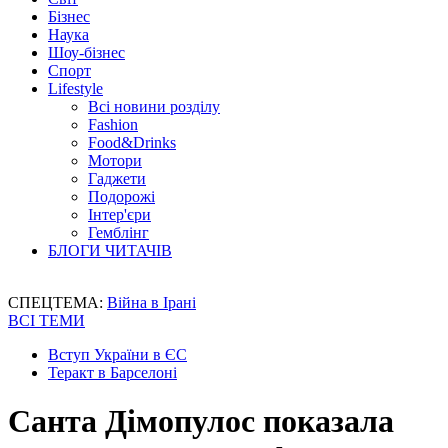
Бізнес
Наука
Шоу-бізнес
Спорт
Lifestyle
Всі новини розділу
Fashion
Food&Drinks
Мотори
Гаджети
Подорожі
Інтер'єри
Гемблінг
БЛОГИ ЧИТАЧІВ
СПЕЦТЕМА:
Війна в Ірані
ВСІ ТЕМИ
Вступ України в ЄС
Теракт в Барселоні
Санта Дімопулос показала