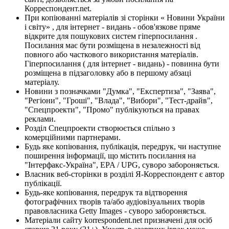
Корреспондент.net.
При копіюванні матеріалів зі сторінки « Новини України
і світу» , для інтернет - видань - обов'язкове пряме
відкрите для пошукових систем гіперпосилання .
Посилання має бути розміщена в незалежності від
повного або часткового використання матеріалів.
Гіперпосилання ( для інтернет - видань) - повинна бути
розміщена в підзаголовку або в першому абзаці
матеріалу.
Новини з позначками "Думка", "Експертиза", "Заява",
"Регіони", "Гроші", "Влада", "Вибори", "Тест-драйв",
"Спецпроекти", "Промо" публікуються на правах
реклами.
Розділ Спецпроекти створюється спільно з
комерційними партнерами.
Будь яке копіювання, публікація, передрук, чи наступне
поширення інформації, що містить посилання на
"Інтерфакс-Україна", EPA / UPG, суворо забороняється.
Власник веб-сторінки в розділі Я-Корреспондент є автор
публікації.
Будь-яке копіювання, передрук та відтворення
фотографічних творів та/або аудіовізуальних творів
правовласника Getty Images - суворо забороняється.
Матеріали сайту korrespondent.net призначені для осіб