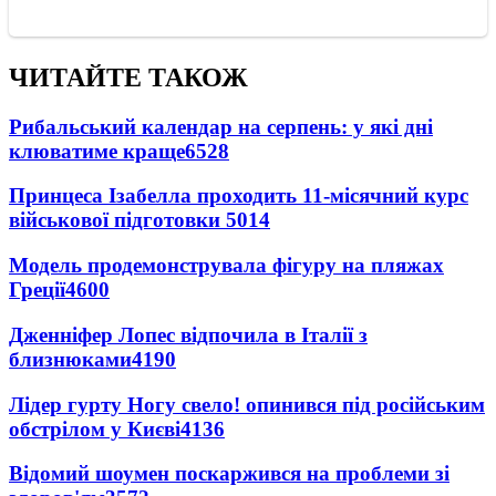
ЧИТАЙТЕ ТАКОЖ
Рибальський календар на серпень: у які дні
клюватиме краще
6528
Принцеса Ізабелла проходить 11-місячний курс
військової підготовки
5014
Модель продемонструвала фігуру на пляжах
Греції
4600
Дженніфер Лопес відпочила в Італії з
близнюками
4190
Лідер гурту Ногу свело! опинився під російським
обстрілом у Києві
4136
Відомий шоумен поскаржився на проблеми зі