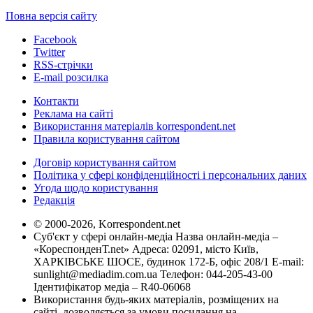
Повна версія сайту
Facebook
Twitter
RSS-стрічки
E-mail розсилка
Контакти
Реклама на сайті
Використання матеріалів korrespondent.net
Правила користування сайтом
Договір користування сайтом
Політика у сфері конфіденційності і персональних даних
Угода щодо користування
Редакція
© 2000-2026, Korrespondent.net
Суб'єкт у сфері онлайн-медіа Назва онлайн-медіа –
«КореспонденТ.net» Адреса: 02091, місто Київ,
ХАРКІВСЬКЕ ШОСЕ, будинок 172-Б, офіс 208/1 E-mail:
sunlight@mediadim.com.ua
Телефон: 044-205-43-00
Ідентифікатор медіа – R40-06068
Використання будь-яких матеріалів, розміщених на
сайті, дозволяється за умови посилання на